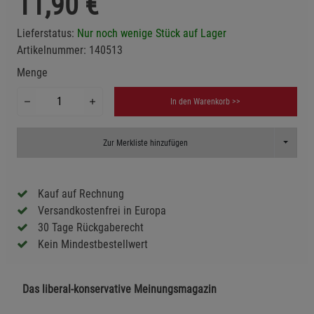
11,90
€
Lieferstatus:
Nur noch wenige Stück auf Lager
Artikelnummer:
140513
Menge
In den Warenkorb >>
Toggle D
Zur Merkliste hinzufügen
Kauf auf Rechnung
Versandkostenfrei in Europa
30 Tage Rückgaberecht
Kein Mindestbestellwert
Das liberal-konservative Meinungsmagazin