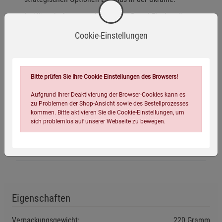
Im Wirtschaftsressort beleuchtet Bernd Fischer die
theoretischen Grundlagen von Trumps
Cookie-Einstellungen
Grenzausgleichssteuer. Peter Heller analysiert, warum
eine paralysierte Politik eigentlich gut für die Wirtschaft
ist, und Georg Etscheit fragt sich, was mit dem Schrott
passiert, den Windräder nach dem Ende ihrer
Bitte prüfen Sie Ihre Cookie Einstellungen des Browsers!
Betriebsdauer hinterlassen.
Aufgrund Ihrer Deaktivierung der Browser-Cookies kann es
In der Kultur erinnert Wolfgang Herles anlässlich des
zu Problemen der Shop-Ansicht sowie des Bestellprozesses
kommen. Bitte aktivieren Sie die Cookie-Einstellungen, um
300. Geburtstages an das aufregende Leben Casanovas.
sich problemlos auf unserer Webseite zu bewegen.
Herstellerinformationen
Eigenschaften
Einstellungen speichern für die Gruppe
Einstellungen speichern für die Gruppe
Verpackungsgewicht:
220 Gramm