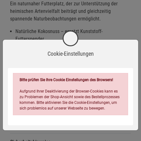
Ein naturnaher Futterplatz, der zur Unterstützung der
heimischen Artenvielfalt beiträgt und gleichzeitig
spannende Naturbeobachtungen ermöglicht.
Natürliche Kokosnuss – ersetzt Kunststoff-
Futterspender
Energiedichte Fett-Insekten-Rezeptur
Cookie-Einstellungen
Mit schnabelgerechten Mehlwürmern
Sofort aufhängbar – kein Zubehör notwendig
Bitte prüfen Sie Ihre Cookie Einstellungen des Browsers!
Saubere und hygienische Anwendung
Aufgrund Ihrer Deaktivierung der Browser-Cookies kann es
Ideal für Garten, Balkon oder Terrasse
zu Problemen der Shop-Ansicht sowie des Bestellprozesses
kommen. Bitte aktivieren Sie die Cookie-Einstellungen, um
Wahlweise einzeln oder im praktischen 2er-Pack erhältlich.
sich problemlos auf unserer Webseite zu bewegen.
Warnhinweise / Sicherheitsinformationen