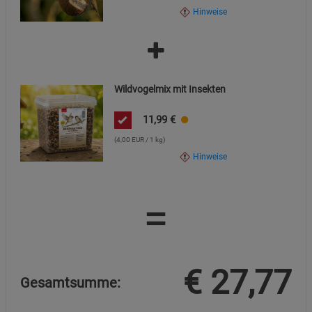
Hinweise
Wildvogelmix mit Insekten
11,99
€
(4,00 EUR / 1 kg)
Hinweise
=
€
27,77
Gesamtsumme: