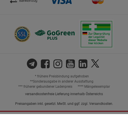
* frühere Preisbindung aufgehoben
**Sonderausgabe in anderer Ausstattung
*** früherer gebundener Ladenpreis
**** Mängelexemplar
versandkostenfreie Lieferung innerhalb Österreichs
Preisangaben inkl. gesetzl. MwSt. und ggf. zzgl.
Versandkosten.