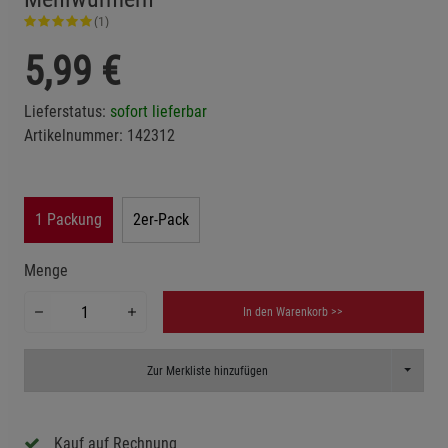
(1)
5,99
€
Lieferstatus:
sofort lieferbar
Artikelnummer:
142312
1 Packung
2er-Pack
Menge
In den Warenkorb >>
Toggle D
Zur Merkliste hinzufügen
Kauf auf Rechnung