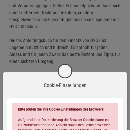
und Verunreinigungen. Selbst Schimmelpilzbefall lässt sich
damit entfernen. Nicht nur Textilien, sondern
beispielsweise auch Fliesenfugen lassen sich spielend mit
H2O2 bleichen.
Dieses Anleitungsbuch für den Einsatz von H2O2 ist
ungemein nützlich und hilfreich. Es enthält für jeden
Anlass und für jeden Zweck das beste Rezept und Tipps für
einen sicheren Umgang.
Cookie-Einstellungen
Autor Biographie
Bitte prüfen Sie Ihre Cookie Einstellungen des Browsers!
Aufgrund Ihrer Deaktivierung der Browser-Cookies kann es
zu Problemen der Shop-Ansicht sowie des Bestellprozesses