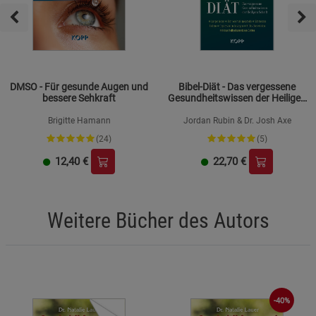
DMSO - Für gesunde Augen und
Bibel-Diät - Das vergessene
bessere Sehkraft
Gesundheitswissen der Heiligen
Schrift
Brigitte Hamann
Jordan Rubin & Dr. Josh Axe
(24)
(5)
12,40
€
22,70
€
Weitere Bücher des Autors
-40%