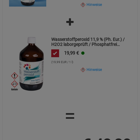
Hinweise
Wasserstoffperoxid 11,9 % (Ph. Eur.) /
H2O2 laborgeprüft / Phosphatfrei
stabilisiert
19,99
€
(19,99 EUR / 1 l)
Hinweise
=