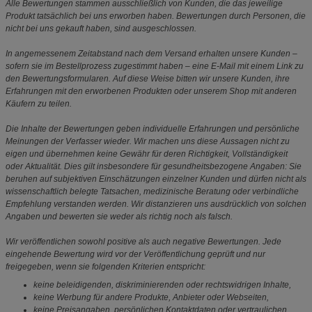
Alle Bewertungen stammen ausschließlich von Kunden, die das jeweilige
Produkt tatsächlich bei uns erworben haben. Bewertungen durch Personen, die
nicht bei uns gekauft haben, sind ausgeschlossen.
In angemessenem Zeitabstand nach dem Versand erhalten unsere Kunden –
sofern sie im Bestellprozess zugestimmt haben – eine E-Mail mit einem Link zu
den Bewertungsformularen. Auf diese Weise bitten wir unsere Kunden, ihre
Erfahrungen mit den erworbenen Produkten oder unserem Shop mit anderen
Käufern zu teilen.
Die Inhalte der Bewertungen geben individuelle Erfahrungen und persönliche
Meinungen der Verfasser wieder. Wir machen uns diese Aussagen nicht zu
eigen und übernehmen keine Gewähr für deren Richtigkeit, Vollständigkeit
oder Aktualität. Dies gilt insbesondere für gesundheitsbezogene Angaben: Sie
beruhen auf subjektiven Einschätzungen einzelner Kunden und dürfen nicht als
wissenschaftlich belegte Tatsachen, medizinische Beratung oder verbindliche
Empfehlung verstanden werden. Wir distanzieren uns ausdrücklich von solchen
Angaben und bewerten sie weder als richtig noch als falsch.
Wir veröffentlichen sowohl positive als auch negative Bewertungen. Jede
eingehende Bewertung wird vor der Veröffentlichung geprüft und nur
freigegeben, wenn sie folgenden Kriterien entspricht:
keine beleidigenden, diskriminierenden oder rechtswidrigen Inhalte,
keine Werbung für andere Produkte, Anbieter oder Webseiten,
keine Preisangaben, persönlichen Kontaktdaten oder vertraulichen