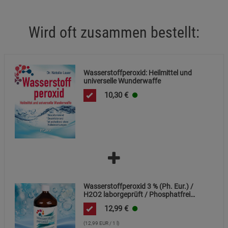
Beschreibung Statistik Cookies
Cookie-Informationen
anzeigen
Wird oft zusammen bestellt:
Marketing Cookies (3)
Marketing Cookies
Beschreibung Marketing Cookies
Wasserstoffperoxid: Heilmittel und
universelle Wunderwaffe
Cookie-Informationen
anzeigen
10,30
€
Datenschutzerklärung
Impressum
Wasserstoffperoxid 3 % (Ph. Eur.) /
H2O2 laborgeprüft / Phosphatfrei
stabilisiert
12,99
€
(12,99 EUR / 1 l)