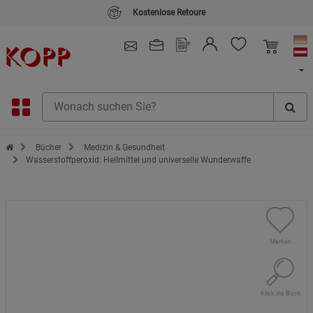
Kostenlose Retoure
4.91
/ 5.0 - SEHR GUT
(148.391)
Zur Startseite des Kopp Verlag Online-Shop
Bücher
Medizin & Gesundheit
Wasserstoffperoxid: Heilmittel und universelle Wunderwaffe
Merken
Klick ins Buch