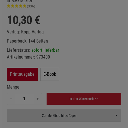
Dr. Natalie Lauer
(336)
10,30
€
Verlag:
Kopp Verlag
Paperback, 144 Seiten
Lieferstatus:
sofort lieferbar
Artikelnummer:
973400
Printausgabe
E-Book
Menge
In den Warenkorb >>
Toggle D
Zur Merkliste hinzufügen