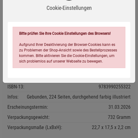
zwischen Natur und Kreativität –
für duftvolle Momente,
Cookie-Einstellungen
die Körper, Geist und Seele berühren.
Herstellerinformationen
Bitte prüfen Sie Ihre Cookie Einstellungen des Browsers!
Aufgrund Ihrer Deaktivierung der Browser-Cookies kann es
zu Problemen der Shop-Ansicht sowie des Bestellprozesses
kommen. Bitte aktivieren Sie die Cookie-Einstellungen, um
Eigenschaften
sich problemlos auf unserer Webseite zu bewegen.
Verlag / Herausgeber:
Freya
ISBN-13:
9783990255322
Infos:
Gebunden, 224 Seiten, durchgehend farbig illustriert
Erscheinungstermin:
31.03.2026
Einstellungen speichern für die Gruppe
Einstellungen speichern für die Gruppe
Verpackungsgewicht:
732 Gramm
Verpackungsmaße (LxBxH):
22,7
17,5
2,2
cm
Einstellungen speichern für die Gruppe
Zurück
Einwilligung nicht erteilen