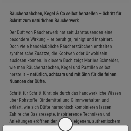
Räucherstäbchen, Kegel & Co selbst herstellen – Schritt für
Schritt zum natürlichen Räucherwerk
Der Duft von Räucherwerk hat seit Jahrtausenden eine
besondere Wirkung – er beruhigt, reinigt und inspiriert.
Doch viele handelsübliche Räucherstäbchen enthalten
synthetische Zusätze, die Kopfweh oder Unwohlsein
auslösen können. In diesem Buch zeigt Marlies Schneider,
wie man Räucherstäbchen, Kegel und Pastillen selbst
herstellt –
natürlich, achtsam und mit Sinn für die feinen
Nuancen der Düfte.
Schritt für Schritt führt sie durch das handwerkliche Wissen
über Rohstoffe, Bindemittel und Glimmverhalten und
erklärt, wie sich Düfte harmonisch kombinieren lassen.
Zahlreiche Basisrezepte, inspirierende Techniken und
Anleitungen eröffnen den Weg zu eigenem, authentischem
Räucherwerk. So entsteht eine sinnliche Verbindung