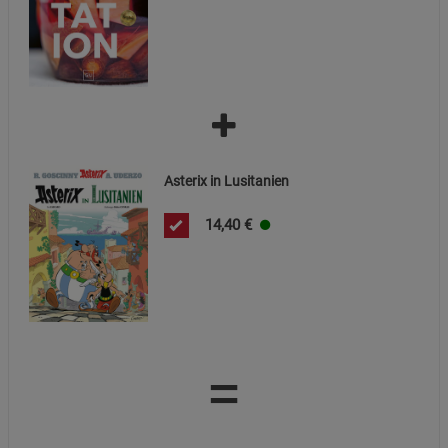
Asterix in Lusitanien
14,40
€
=