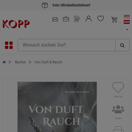
Kein Mindestbestellwert
4.91
/ 5.0 - SEHR GUT
(148.391)
Zur Startseite des Kopp Verlag Online-Shop
Bücher
Von Duft & Rauch
Merken
Teilen