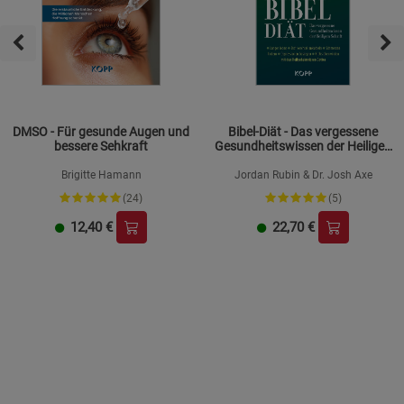
DMSO - Für gesunde Augen und
Bibel-Diät - Das vergessene
bessere Sehkraft
Gesundheitswissen der Heiligen
Schrift
Brigitte Hamann
Jordan Rubin & Dr. Josh Axe
(24)
(5)
12,40
€
22,70
€