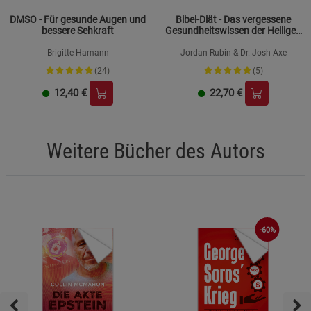
DMSO - Für gesunde Augen und
Bibel-Diät - Das vergessene
bessere Sehkraft
Gesundheitswissen der Heiligen
Schrift
Brigitte Hamann
Jordan Rubin & Dr. Josh Axe
(24)
(5)
12,40
€
22,70
€
Weitere Bücher des Autors
-60%