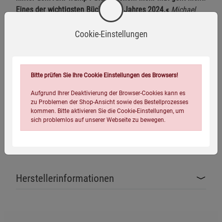
Eines der wichtigsten Bücher des Jahres 2024.«
Michael
Grandt, Spiegel-Bestsellerautor
Cookie-Einstellungen
»Fazit: Man muss kein Trump-Fan sein, um zu diesem Buch
zu greifen. Allein die Aufarbeitung der Ereignisse rund um
die Erstürmung des Kapitols sind so lesenswert und
Bitte prüfen Sie Ihre Cookie Einstellungen des Browsers!
abseits der gängigen Berichterstattung, dass sich der Kauf
lohnt. Garantiert erscheint der berühmt gewordene
Aufgrund Ihrer Deaktivierung der Browser-Cookies kann es
>QAnon-Schamane< Jacob Chansley, der in seinem
zu Problemen der Shop-Ansicht sowie des Bestellprozesses
kommen. Bitte aktivieren Sie die Cookie-Einstellungen, um
Büffelkostüm weltweit über die Mattscheiben strahlte,
sich problemlos auf unserer Webseite zu bewegen.
danach in einem ganz neuen Licht.«
Smart Investor
Herstellerinformationen
Einstellungen speichern für die Gruppe
Einstellungen speichern für die Gruppe