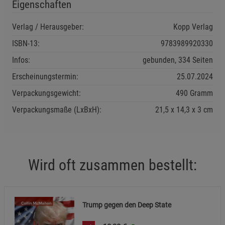
Eigenschaften
Einstellungen speichern für die Gruppe
Zurück
Einwilligung nicht erteilen
Verlag / Herausgeber:
Kopp Verlag
ISBN-13:
9783989920330
Notwendige Cookies (5)
Infos:
gebunden, 334 Seiten
Beschreibung Notwendige Cookies
Erscheinungstermin:
25.07.2024
Cookie-Informationen
anzeigen
Verpackungsgewicht:
490 Gramm
Statistik Cookies (1)
Statistik Cookies
Verpackungsmaße (LxBxH):
21,5
14,3
3
cm
Beschreibung Statistik Cookies
Cookie-Informationen
anzeigen
Wird oft zusammen bestellt:
Marketing Cookies (3)
Marketing Cookies
Beschreibung Marketing Cookies
Cookie-Informationen
anzeigen
Trump gegen den Deep State
Datenschutzerklärung
Impressum