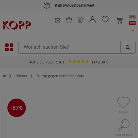
4.91
/ 5.0 - SEHR GUT
(148.391)
Zur Startseite des Kopp Verlag Online-Shop
Bücher
Trump gegen den Deep State
-57%
Merken
Klick ins Buch