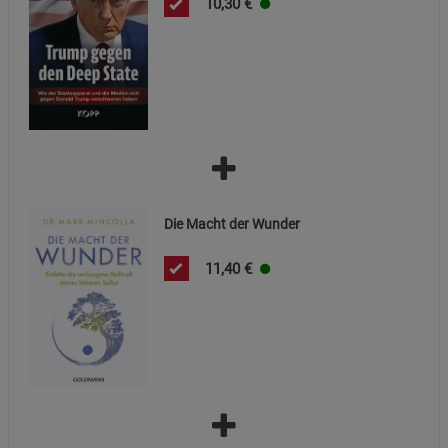
10,30
€
Die Macht der Wunder
11,40
€