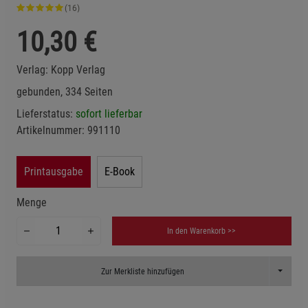
(16)
10,30
€
Verlag:
Kopp Verlag
gebunden, 334 Seiten
Lieferstatus:
sofort lieferbar
Artikelnummer:
991110
Printausgabe
E-Book
Menge
In den Warenkorb >>
Toggle D
Zur Merkliste hinzufügen