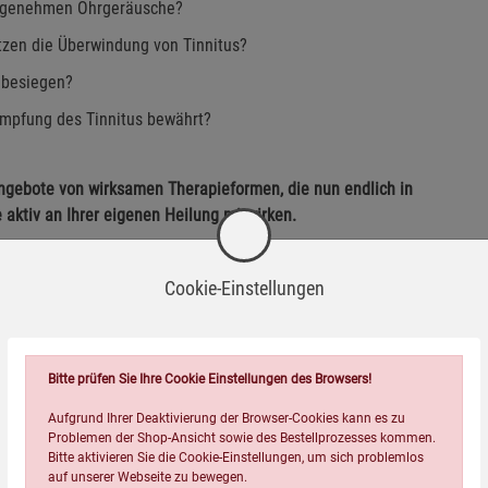
nangenehmen Ohrgeräusche?
zen die Überwindung von Tinnitus?
 besiegen?
ämpfung des Tinnitus bewährt?
 Angebote von wirksamen Therapieformen, die nun endlich in
aktiv an Ihrer eigenen Heilung mitwirken.
Cookie-Einstellungen
Wird oft zusammen bestellt:
Bitte prüfen Sie Ihre Cookie Einstellungen des Browsers!
Aufgrund Ihrer Deaktivierung der Browser-Cookies kann es zu
Problemen der Shop-Ansicht sowie des Bestellprozesses kommen.
Bitte aktivieren Sie die Cookie-Einstellungen, um sich problemlos
auf unserer Webseite zu bewegen.