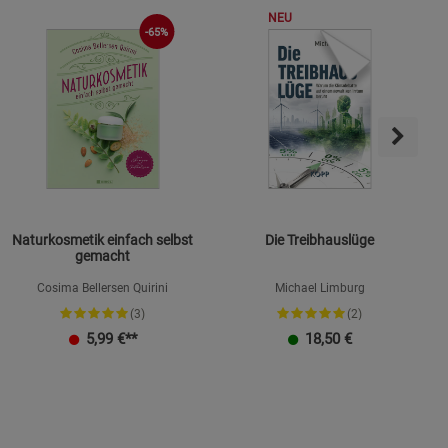
NEU
ies
-65%
Naturkosmetik einfach selbst
Die Treibhauslüge
gemacht
Cosima Bellersen Quirini
Michael Limburg
(3)
(2)
K
5,99
€**
18,50
€