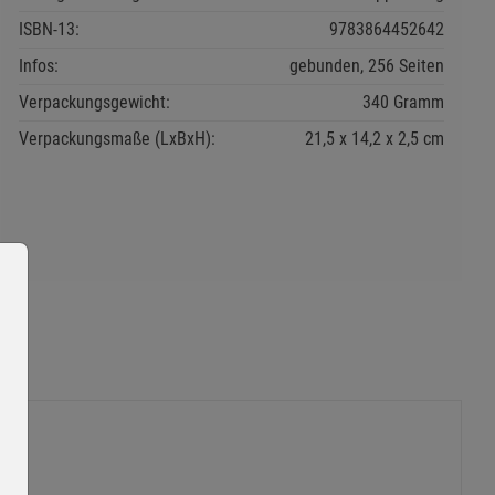
ISBN-13:
9783864452642
Infos:
gebunden, 256 Seiten
Verpackungsgewicht:
340 Gramm
Verpackungsmaße (LxBxH):
21,5
14,2
2,5
cm