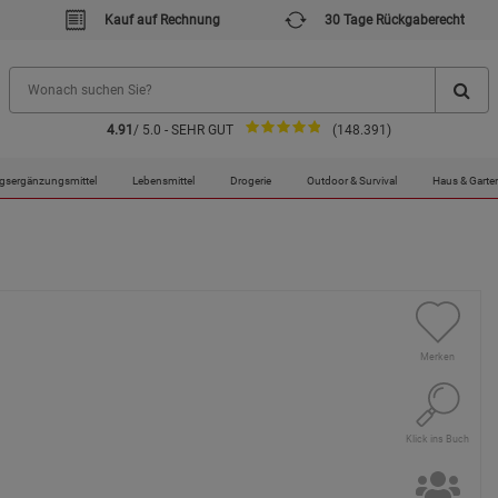
Kauf auf Rechnung
30 Tage Rückgaberecht
4.91
/ 5.0 - SEHR GUT
(148.391)
gsergänzungsmittel
Lebensmittel
Drogerie
Outdoor & Survival
Haus & Garte
Merken
Klick ins Buch