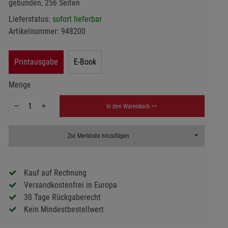
gebunden, 256 Seiten
Lieferstatus:
sofort lieferbar
Artikelnummer:
948200
Printausgabe
E-Book
Menge
In den Warenkorb >>
Toggle Dropd
Zur Merkliste hinzufügen
Kauf auf Rechnung
Versandkostenfrei in Europa
30 Tage Rückgaberecht
Kein Mindestbestellwert