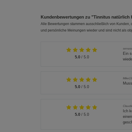
Kundenbewertungen zu "Tinnitus natürlich 
Alle Bewertungen stammen ausschließlich von Kunden, di
und persönliche Meinungen wieder und sind nicht als obj
senas
Ein s
5.0
/ 5.0
wiede
Mike1
Muss
5.0
/ 5.0
Claudi
Ich k
5.0
/ 5.0
einen
gesch