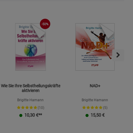
-50%
Wie Sie Ihre Selbstheilungskräfte
NAD+
aktivieren
Brigitte Hamann
Brigitte Hamann
(10)
(5)
10,30
€**
15,50
€