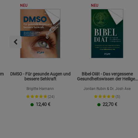
NEU
NEU
om
DMSO - Für gesunde Augen und
Bibel-Diät - Das vergessene
bessere Sehkraft
Gesundheitswissen der Heiligen
Schrift
Brigitte Hamann
Jordan Rubin & Dr. Josh Axe
(24)
(5)
12,40
€
22,70
€