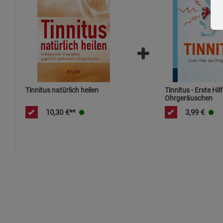
Tinnitus natürlich heilen
Tinnitus - Erste Hilf
Ohrgeräuschen
10,30
€**
3,99
€