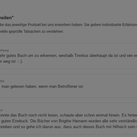
heilen"
e das jeweilige Produkt bei uns erworben haben. Sie geben individuelle Erfahru
ektiv geprüfte Tatsachen zu verstehen.
chberg
ehr gutes Buch um zu erkennen, weshalb Tinnitus überhaupt da ist und wie e
r weg ist :- ).
965
 man gelesen haben, wenn man Betroffener ist.
us
onnte das Buch noch nicht lesen, schaute aber schon einmal hinein. Es hinter
 guten Eindruck. Die Bücher von Brigitte Hamann wurden alle sehr verständli
rieben und so gehe ich davon aus, dass auch dieses Buch mir hilfreich sein 