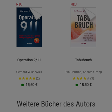
NEU
NEU
Marketing Cookies (3)
Marketing Cook
Beschreibung Marketing Cookies
Cookie-Informationen
anzeigen
Datenschutzerklärung
Impressum
Operation 9/11
Tabubruch
Gerhard Wisnewski
Eva Herman, Andreas Popp
(2)
(3)
15,50
€
18,50
€
Weitere Bücher des Autors