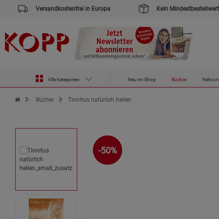
Versandkostenfrei in Europa
Kein Mindestbestellwert
Alle Kategorien
Neu im Shop
Bücher
Nahrun
Zur Startseite des Kopp Verlag Online-Shop
Bücher
Tinnitus natürlich heilen
-50%