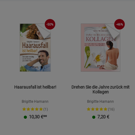
-50%
-46%
Haarausfall ist heilbar!
Drehen Sie die Jahre zurück mit
Kollagen
Brigitte Hamann
Brigitte Hamann
(1)
(16)
10,30
€**
7,20
€