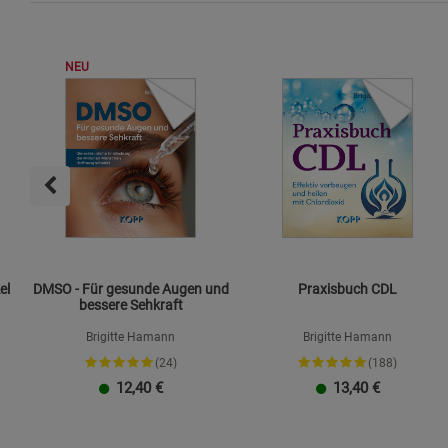
NEU
el
DMSO - Für gesunde Augen und
Praxisbuch CDL
bessere Sehkraft
Brigitte Hamann
Brigitte Hamann
(24)
(188)
12,40
€
13,40
€