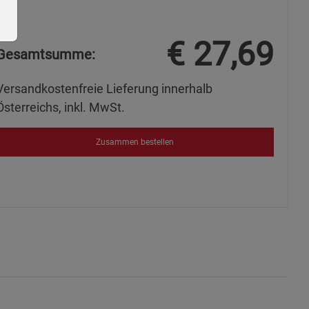
€
27,69
Gesamtsumme:
Versandkostenfreie Lieferung innerhalb
Österreichs, inkl. MwSt.
ie Gruppe
Zusammen bestellen
s