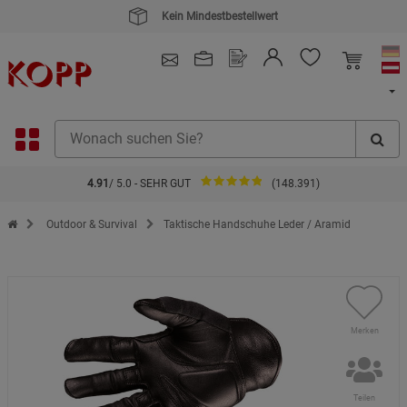
4.91
/ 5.0 - SEHR GUT
(148.391)
Zur Startseite des Kopp Verlag Online-Shop
Outdoor & Survival
Taktische Handschuhe Leder / Aramid
Merken
Teilen