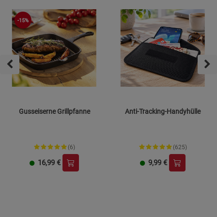
-15%
Gusseiserne Grillpfanne
Anti-Tracking-Handyhülle
(6)
(625)
16,99
€
9,99
€