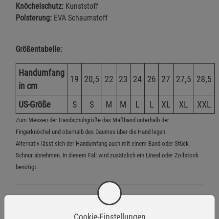
Knöchelschutz:
Kunststoff
Polsterung:
EVA Schaumstoff
Größentabelle:
Handumfang
19
20,5
22
23
24
26
27
27,5
28,5
in cm
US-Größe
S
S
M
M
L
L
XL
XL
XXL
Zum Messen der Handschuhgröße das Maßband unterhalb der
Fingerknöchel und oberhalb des Daumes über die Hand legen.
Alternativ lässt sich der Handumfang auch mit einem Band oder Stück
Schnur abnehmen. In diesem Fall wird zusätzlich ein Lineal oder Zollstock
benötigt.
Größentabelle
Cookie-Einstellungen