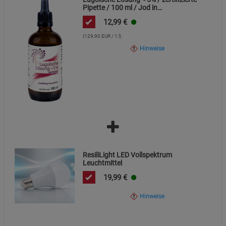
Pipette / 100 ml / Jod in
Premiumqualität
Knöchelschutz vor der Entsorgung trennen, um die
12,99
€
Recyclingfähigkeit der Einzelteile zu gewährleisten.
(129,90 EUR / 1 l)
Hinweise
ResiliLight LED Vollspektrum
Leuchtmittel
19,99
€
Hinweise