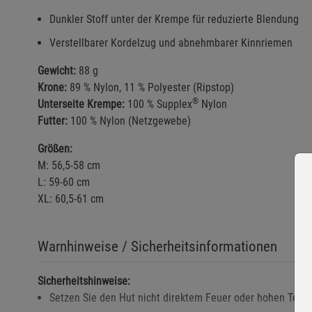
Dunkler Stoff unter der Krempe für reduzierte Blendung
Verstellbarer Kordelzug und abnehmbarer Kinnriemen
Gewicht:
88 g
Krone:
89 % Nylon, 11 % Polyester (Ripstop)
®
Unterseite Krempe:
100 % Supplex
Nylon
Futter:
100 % Nylon (Netzgewebe)
Größen:
M: 56,5-58 cm
L: 59-60 cm
XL: 60,5-61 cm
Warnhinweise / Sicherheitsinformationen
Sicherheitshinweise:
Setzen Sie den Hut nicht direktem Feuer oder hohen Tem