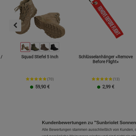
 /
Squad Stiefel 5 Inch
Schlüsselanhänger »Remove
Before Flight«
(70)
(13)
59,90
€
2,99
€
Größe XXL
Gr. 38
Gr. 39
Gr. 40
Gr. 41
Gr. 42
Gr. 43
Gr. 44
Gr. 45
Gr. 46
Gr. 47
Kundenbewertungen zu "Sunbriolet Sonnen
Alle Bewertungen stammen ausschließlich von Kunden, di