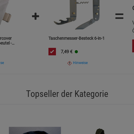
Marketing Cookies (3)
Marketing Cook
=
Beschreibung Marketing Cookies
Cookie-Informationen
anzeigen
rcover
Taschenmesser-Besteck 6-in-1
Datenschutzerklärung
Impressum
utel -
7,49
€
ise
Hinweise
Topseller der Kategorie