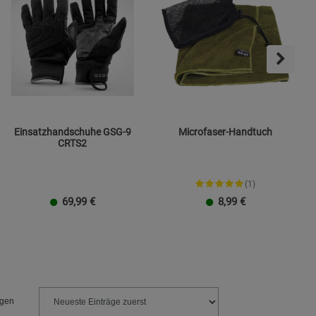
Einsatzhandschuhe GSG-9
Microfaser-Handtuch
CRTS2
(1)
69,99
€
8,99
€
Größe M
Größe L
Größe XL
Größe XXL
Klein
Groß
ngen