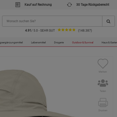
Kauf auf Rechnung
30 Tage Rückgaberecht
4.91
/ 5.0 - SEHR GUT
(148.387)
hut OR 2023
gsergänzungsmittel
Lebensmittel
Drogerie
Outdoor & Survival
Haus & Garte
Merken
Teilen
Drucken