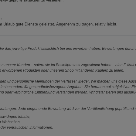
ektiv geprüfte Tatsachen zu verstehen.
_C
m Urlaub gute Dienste geleistet. Angenehm zu tragen, relativ leicht.
e das jeweilige Produkt tatsächlich bei uns erworben haben. Bewertungen durch P
 unsere Kunden – sofern sie im Bestellprozess zugestimmt haben – eine E-Mail m
en erworbenen Produkten oder unserem Shop mit anderen Käufern zu teilen.
ungen und persönliche Meinungen der Verfasser wieder. Wir machen uns diese Au
s gilt insbesondere für gesundheitsbezogene Angaben: Sie beruhen auf subjektiven 
ung oder verbindliche Empfehlung verstanden werden. Wir distanzieren uns ausdr
ewertungen. Jede eingehende Bewertung wird vor der Veröffentlichung geprüft und n
tswidrigen Inhalte,
r Webseiten,
der vertraulichen Informationen.