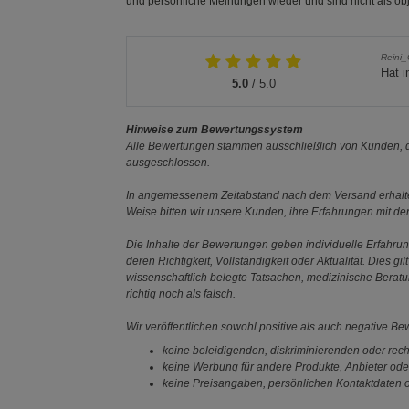
und persönliche Meinungen wieder und sind nicht als obj
Reini
Hat i
5.0
/ 5.0
Hinweise zum Bewertungssystem
Alle Bewertungen stammen ausschließlich von Kunden, di
ausgeschlossen.
In angemessenem Zeitabstand nach dem Versand erhalten
Weise bitten wir unsere Kunden, ihre Erfahrungen mit d
Die Inhalte der Bewertungen geben individuelle Erfahr
deren Richtigkeit, Vollständigkeit oder Aktualität. Die
wissenschaftlich belegte Tatsachen, medizinische Berat
richtig noch als falsch.
Wir veröffentlichen sowohl positive als auch negative B
keine beleidigenden, diskriminierenden oder rech
keine Werbung für andere Produkte, Anbieter ode
keine Preisangaben, persönlichen Kontaktdaten o