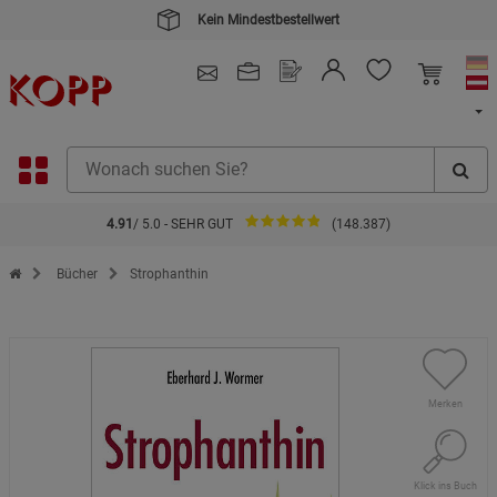
Kein Mindestbestellwert
4.91
/ 5.0 - SEHR GUT
(148.387)
Zur Startseite des Kopp Verlag Online-Shop
Bücher
Strophanthin
Merken
Klick ins Buch