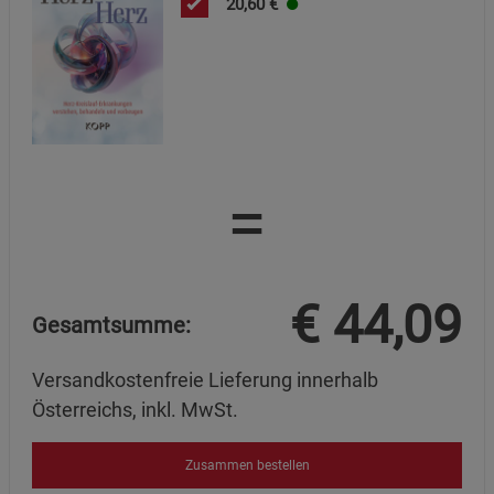
20,60
€
Cookie-Informationen
anzeigen
Statistik Cookies (1)
Statistik Cookies
Beschreibung Statistik Cookies
Cookie-Informationen
anzeigen
=
Marketing Cookies (3)
Marketing Cookies
Beschreibung Marketing Cookies
Cookie-Informationen
anzeigen
€
44,09
Gesamtsumme:
Datenschutzerklärung
Impressum
Versandkostenfreie Lieferung innerhalb
Österreichs, inkl. MwSt.
Zusammen bestellen