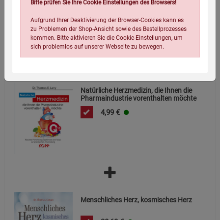
Bitte prüfen Sie Ihre Cookie Einstellungen des Browsers!
Aufgrund Ihrer Deaktivierung der Browser-Cookies kann es
zu Problemen der Shop-Ansicht sowie des Bestellprozesses
kommen. Bitte aktivieren Sie die Cookie-Einstellungen, um
sich problemlos auf unserer Webseite zu bewegen.
Natürliche Herzmedizin, die Ihnen die
Pharmaindustrie vorenthalten möchte
4,99
€
Einstellungen speichern für die Gruppe
Einstellungen speichern für die Gruppe
Einstellungen speichern für die Gruppe
Zurück
Einwilligung nicht erteilen
Notwendige Cookies (5)
Menschliches Herz, kosmisches Herz
Beschreibung Notwendige Cookies