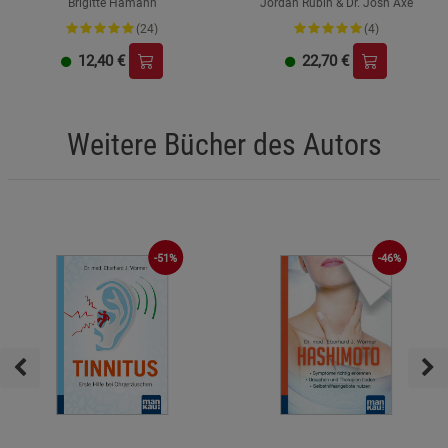
Brigitte Hamann
Jordan Rubin & Dr. Josh Axe
(24)
(4)
12,40
€
22,70
€
Weitere Bücher des Autors
-51%
-46%