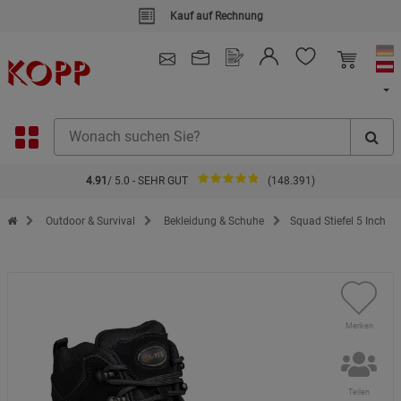
Kauf auf Rechnung
4.91
/ 5.0 - SEHR GUT
(148.391)
Zur Startseite des Kopp Verlag Online-Shop
Outdoor & Survival
Bekleidung & Schuhe
Squad Stiefel 5 Inch
Merken
Teilen