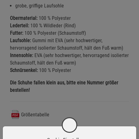
grobe, griffige Laufsohle
Obermaterial:
100 % Polyester
Lederteil:
100 % Wildleder (Rind)
Futter:
100 % Polyester (Schaumstoff)
Laufsohle:
Gummi mit EVA (sehr hochwertiger,
hervorragend isolierter Schaumstoff, hält den Fuß warm)
Innensohle:
EVA (sehr hochwertiger, hervorragend isolierter
Schaumstoff, hält den Fuß warm)
Schnürsenkel:
100 % Polyester
Die Schuhe fallen klein aus, bitte eine Nummer größer
bestellen!
Größentabelle
Warnhinweise / Sicherheitsinformationen