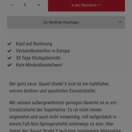
In den Warenkorb >>
Toggle D
Zur Merkliste hinzufügen
Kauf auf Rechnung
Versandkostenfrei in Europa
30 Tage Rückgaberecht
Kein Mindestbestellwert
Der ganz neue
Squad Stiefel 5
Inch
ist ein halbhoher,
extrem leichter und sportlicher Einsatzstiefel.
Mit seinem außergewöhnlich geringen Gewicht ist er ein
Einsatzstiefel der Superlative. Es ist nicht immer
angenehm und auch nicht notwendig, voll aufgerödelt in
einem Full-Size-Springerstiefel unterwegs zu sein. Hier
bietet der
Squad Stiefel 5 Inch
eine intelligente Alternative,