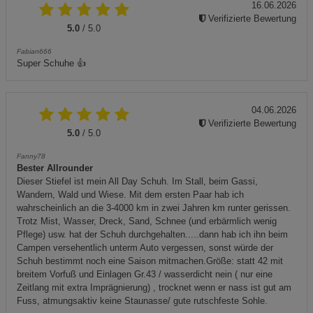
16.06.2026
Verifizierte Bewertung
5.0
/ 5.0
Fabian666
Super Schuhe 👍
04.06.2026
Verifizierte Bewertung
5.0
/ 5.0
Fanny78
Bester Allrounder
Dieser Stiefel ist mein All Day Schuh. Im Stall, beim Gassi,
Wandern, Wald und Wiese. Mit dem ersten Paar hab ich
wahrscheinlich an die 3-4000 km in zwei Jahren km runter gerissen.
Trotz Mist, Wasser, Dreck, Sand, Schnee (und erbärmlich wenig
Pflege) usw. hat der Schuh durchgehalten.....dann hab ich ihn beim
Campen versehentlich unterm Auto vergessen, sonst würde der
Schuh bestimmt noch eine Saison mitmachen.Größe: statt 42 mit
breitem Vorfuß und Einlagen Gr.43 / wasserdicht nein ( nur eine
Zeitlang mit extra Imprägnierung) , trocknet wenn er nass ist gut am
Fuss, atmungsaktiv keine Staunasse/ gute rutschfeste Sohle.