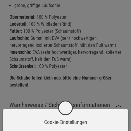
grobe, griffige Laufsohle
Obermaterial:
100 % Polyester
Lederteil:
100 % Wildleder (Rind)
Futter:
100 % Polyester (Schaumstoff)
Laufsohle:
Gummi mit EVA (sehr hochwertiger,
hervorragend isolierter Schaumstoff, hält den Fuß warm)
Innensohle:
EVA (sehr hochwertiger, hervorragend isolierter
Schaumstoff, hält den Fuß warm)
Schnürsenkel:
100 % Polyester
Die Schuhe fallen klein aus, bitte eine Nummer größer
bestellen!
Warnhinweise / Sicherheitsinformationen
Warnhinweise
Cookie-Einstellungen
Der Squad Stiefel 5 Inch entspricht den