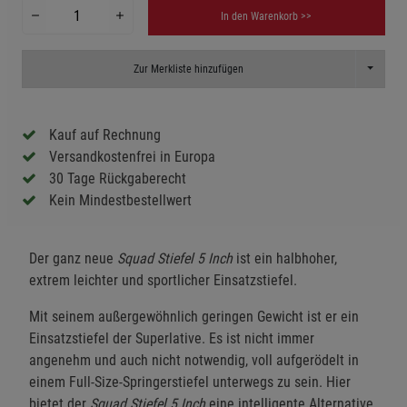
In den Warenkorb >>
Toggle D
Zur Merkliste hinzufügen
Kauf auf Rechnung
Versandkostenfrei in Europa
30 Tage Rückgaberecht
Kein Mindestbestellwert
Der ganz neue
Squad Stiefel 5
Inch
ist ein halbhoher,
extrem leichter und sportlicher Einsatzstiefel.
Mit seinem außergewöhnlich geringen Gewicht ist er ein
Einsatzstiefel der Superlative. Es ist nicht immer
angenehm und auch nicht notwendig, voll aufgerödelt in
einem Full-Size-Springerstiefel unterwegs zu sein. Hier
bietet der
Squad Stiefel 5 Inch
eine intelligente Alternative,