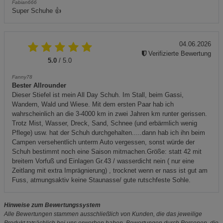
Fabian666
Super Schuhe 👍
04.06.2026
Verifizierte Bewertung
5.0
/ 5.0
Fanny78
Bester Allrounder
Dieser Stiefel ist mein All Day Schuh. Im Stall, beim Gassi,
Wandern, Wald und Wiese. Mit dem ersten Paar hab ich
wahrscheinlich an die 3-4000 km in zwei Jahren km runter gerissen.
Trotz Mist, Wasser, Dreck, Sand, Schnee (und erbärmlich wenig
Pflege) usw. hat der Schuh durchgehalten.....dann hab ich ihn beim
Campen versehentlich unterm Auto vergessen, sonst würde der
Schuh bestimmt noch eine Saison mitmachen.Größe: statt 42 mit
breitem Vorfuß und Einlagen Gr.43 / wasserdicht nein ( nur eine
Zeitlang mit extra Imprägnierung) , trocknet wenn er nass ist gut am
Fuss, atmungsaktiv keine Staunasse/ gute rutschfeste Sohle.
Hinweise zum Bewertungssystem
Alle Bewertungen stammen ausschließlich von Kunden, die das jeweilige