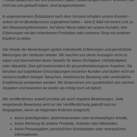
Produkt tatsächlich bei uns erworben haben. Bewertungen durch Personen, die
nicht bei uns gekauft haben, sind ausgeschlossen.
In angemessenem Zeitabstand nach dem Versand erhalten unsere Kunden –
sofern sie im Bestellprozess zugestimmt haben – eine E-Mail mit einem Link zu
den Bewertungsformularen. Auf diese Weise bitten wir unsere Kunden, ihre
Erfahrungen mit den erworbenen Produkten oder unserem Shop mit anderen
Käufern zu teilen.
Die Inhalte der Bewertungen geben individuelle Erfahrungen und persönliche
Meinungen der Verfasser wieder. Wir machen uns diese Aussagen nicht zu
eigen und übernehmen keine Gewähr für deren Richtigkeit, Vollständigkeit
oder Aktualität. Dies gilt insbesondere für gesundheitsbezogene Angaben: Sie
beruhen auf subjektiven Einschätzungen einzelner Kunden und dürfen nicht als
wissenschaftlich belegte Tatsachen, medizinische Beratung oder verbindliche
Empfehlung verstanden werden. Wir distanzieren uns ausdrücklich von solchen
Angaben und bewerten sie weder als richtig noch als falsch.
Wir veröffentlichen sowohl positive als auch negative Bewertungen. Jede
eingehende Bewertung wird vor der Veröffentlichung geprüft und nur
freigegeben, wenn sie folgenden Kriterien entspricht:
keine beleidigenden, diskriminierenden oder rechtswidrigen Inhalte,
keine Werbung für andere Produkte, Anbieter oder Webseiten,
keine Preisangaben, persönlichen Kontaktdaten oder vertraulichen
Informationen.