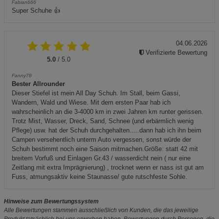
Fabian666
Super Schuhe 👍
04.06.2026
Verifizierte Bewertung
5.0
/ 5.0
Fanny78
Bester Allrounder
Dieser Stiefel ist mein All Day Schuh. Im Stall, beim Gassi,
Wandern, Wald und Wiese. Mit dem ersten Paar hab ich
wahrscheinlich an die 3-4000 km in zwei Jahren km runter gerissen.
Trotz Mist, Wasser, Dreck, Sand, Schnee (und erbärmlich wenig
Pflege) usw. hat der Schuh durchgehalten.....dann hab ich ihn beim
Campen versehentlich unterm Auto vergessen, sonst würde der
Schuh bestimmt noch eine Saison mitmachen.Größe: statt 42 mit
breitem Vorfuß und Einlagen Gr.43 / wasserdicht nein ( nur eine
Zeitlang mit extra Imprägnierung) , trocknet wenn er nass ist gut am
Fuss, atmungsaktiv keine Staunasse/ gute rutschfeste Sohle.
Hinweise zum Bewertungssystem
Alle Bewertungen stammen ausschließlich von Kunden, die das jeweilige