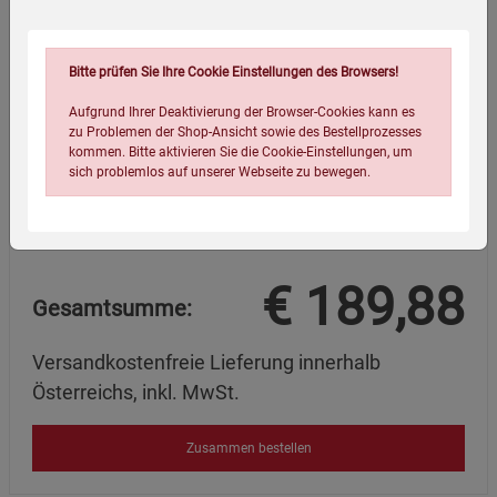
ESP Tactical Taschenlampe ARTAX
79,99
€
Bitte prüfen Sie Ihre Cookie Einstellungen des Browsers!
Hinweise
Aufgrund Ihrer Deaktivierung der Browser-Cookies kann es
zu Problemen der Shop-Ansicht sowie des Bestellprozesses
kommen. Bitte aktivieren Sie die Cookie-Einstellungen, um
=
sich problemlos auf unserer Webseite zu bewegen.
€
189,88
Gesamtsumme:
Versandkostenfreie Lieferung innerhalb
Einstellungen speichern für die Gruppe
Einstellungen speichern für die Gruppe
Österreichs, inkl. MwSt.
Einstellungen speichern für die Gruppe
Zurück
Einwilligung nicht erteilen
Zusammen bestellen