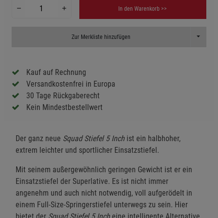
In den Warenkorb >>
Toggle D
Zur Merkliste hinzufügen
Kauf auf Rechnung
Versandkostenfrei in Europa
30 Tage Rückgaberecht
Kein Mindestbestellwert
Der ganz neue
Squad Stiefel 5
Inch
ist ein halbhoher,
extrem leichter und sportlicher Einsatzstiefel.
Mit seinem außergewöhnlich geringen Gewicht ist er ein
Einsatzstiefel der Superlative. Es ist nicht immer
angenehm und auch nicht notwendig, voll aufgerödelt in
einem Full-Size-Springerstiefel unterwegs zu sein. Hier
bietet der
Squad Stiefel 5 Inch
eine intelligente Alternative,