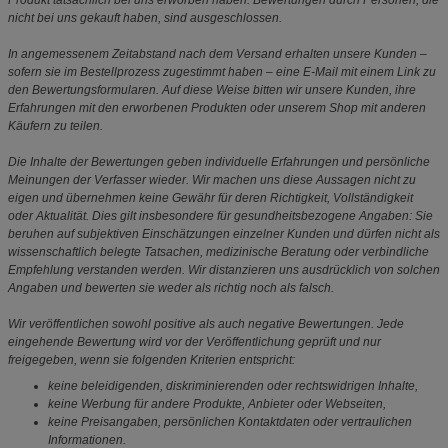
Produkt tatsächlich bei uns erworben haben. Bewertungen durch Personen, die
nicht bei uns gekauft haben, sind ausgeschlossen.
In angemessenem Zeitabstand nach dem Versand erhalten unsere Kunden –
sofern sie im Bestellprozess zugestimmt haben – eine E-Mail mit einem Link zu
den Bewertungsformularen. Auf diese Weise bitten wir unsere Kunden, ihre
Erfahrungen mit den erworbenen Produkten oder unserem Shop mit anderen
Käufern zu teilen.
Die Inhalte der Bewertungen geben individuelle Erfahrungen und persönliche
Meinungen der Verfasser wieder. Wir machen uns diese Aussagen nicht zu
eigen und übernehmen keine Gewähr für deren Richtigkeit, Vollständigkeit
oder Aktualität. Dies gilt insbesondere für gesundheitsbezogene Angaben: Sie
beruhen auf subjektiven Einschätzungen einzelner Kunden und dürfen nicht als
wissenschaftlich belegte Tatsachen, medizinische Beratung oder verbindliche
Empfehlung verstanden werden. Wir distanzieren uns ausdrücklich von solchen
Angaben und bewerten sie weder als richtig noch als falsch.
Wir veröffentlichen sowohl positive als auch negative Bewertungen. Jede
eingehende Bewertung wird vor der Veröffentlichung geprüft und nur
freigegeben, wenn sie folgenden Kriterien entspricht:
keine beleidigenden, diskriminierenden oder rechtswidrigen Inhalte,
keine Werbung für andere Produkte, Anbieter oder Webseiten,
keine Preisangaben, persönlichen Kontaktdaten oder vertraulichen
Informationen.