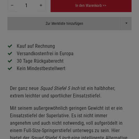
In den Warenkorb >>
Toggle D
Zur Merkliste hinzufügen
Kauf auf Rechnung
Versandkostenfrei in Europa
30 Tage Rückgaberecht
Kein Mindestbestellwert
Der ganz neue
Squad Stiefel 5
Inch
ist ein halbhoher,
extrem leichter und sportlicher Einsatzstiefel.
Mit seinem außergewöhnlich geringen Gewicht ist er ein
Einsatzstiefel der Superlative. Es ist nicht immer
angenehm und auch nicht notwendig, voll aufgerödelt in
einem Full-Size-Springerstiefel unterwegs zu sein. Hier
bietet der
Squad Stiefel 5 Inch
eine intelligente Alternative,