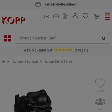
Kein Mindestbestellwert
4.91
/ 5.0 - SEHR GUT
(148.391)
Zur Startseite des Kopp Verlag Online-Shop
Outdoor & Survival
Squad Stiefel 5 Inch
Merken
Teilen