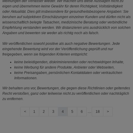
Meinungen der Verfasser wieder. Wir machen uns diese Aussagen nicht zu
eigen und übernehmen keine Gewähr für deren Richtigkeit, Vollständigkeit
oder Aktualität. Dies gilt insbesondere für gesundheitsbezogene Angaben: Sie
beruhen auf subjektiven Einschätzungen einzelner Kunden und dürfen nicht als
wissenschaftlich belegte Tatsachen, medizinische Beratung oder verbindliche
Empfehlung verstanden werden. Wir distanzieren uns ausdrücklich von solchen
Angaben und bewerten sie weder als richtig noch als falsch.
Wir veröffentlichen sowohl positive als auch negative Bewertungen. Jede
eingehende Bewertung wird vor der Veröffentlichung geprüft und nur
freigegeben, wenn sie folgenden Kriterien entspricht:
keine beleidigenden, diskriminierenden oder rechtswidrigen Inhalte,
keine Werbung für andere Produkte, Anbieter oder Webseiten,
keine Preisangaben, persönlichen Kontaktdaten oder vertraulichen
Informationen.
Wir behalten uns vor, Bewertungen, die gegen diese Richtlinien oder geltendes
Recht verstoßen, ganz oder teilweise nicht zu veröffentlichen oder nachträglich
zu entfernen.
<
1
2
3
4
5
6
....
18
>