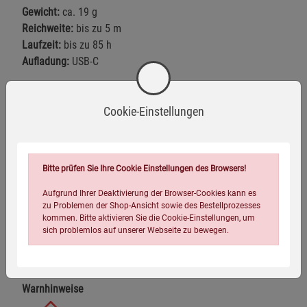
Gewicht:
ca. 19 g
Reichweite:
bis zu 5 m
Laufzeit:
bis zu 85 h
Aufladung:
USB-C
Lieferumfang:
1 Solfeggio Wellengenerator TO GO, 1 USB-
C-Ladekabel, 1 hochwertige Geschenkverpackung mit
Cookie-Einstellungen
Magnetverschluss, 1 Anleitung
Hinweis:
Im Lieferumfang ist jeweils nur die ausgewählte
Ausführung enthalten.
Bitte prüfen Sie Ihre Cookie Einstellungen des Browsers!
Aufgrund Ihrer Deaktivierung der Browser-Cookies kann es
zu Problemen der Shop-Ansicht sowie des Bestellprozesses
Fragen zum Produkt
kommen. Bitte aktivieren Sie die Cookie-Einstellungen, um
sich problemlos auf unserer Webseite zu bewegen.
Warnhinweise / Sicherheitsinformationen
Warnhinweise