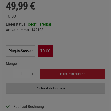
49,99
€
TO GO
Lieferstatus:
sofort lieferbar
Artikelnummer:
142108
Plug-in-Stecker
TO GO
Menge
In den Warenkorb >>
Toggle D
Zur Merkliste hinzufügen
Kauf auf Rechnung