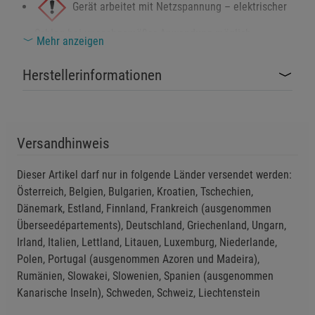
Gerät arbeitet mit Netzspannung – elektrischer
Schlag bei unsachgemäßer Anwendung möglich.
Mehr anzeigen
Einstellungen speichern für die Gruppe
Einstellungen speichern für die Gruppe
Nicht für Kinder geeignet – Stromversorgung
Herstellerinformationen
Einstellungen speichern für die Gruppe
Zurück
Einwilligung nicht erteilen
und Kleinteile bergen Verletzungsgefahr.
Das Produkt enthält einen eingebauten Lithium-
Notwendige Cookies (5)
Versandhinweis
Beschreibung Notwendige Cookies
Ionen-Akku (nur TO GO-Version) – nicht ins Feuer werfen
oder erhitzen.
Dieser Artikel darf nur in folgende Länder versendet werden:
Cookie-Informationen
anzeigen
Österreich, Belgien, Bulgarien, Kroatien, Tschechien,
Gerät niemals öffnen, verändern oder
Dänemark, Estland, Finnland, Frankreich (ausgenommen
Statistik Cookies (1)
Statistik Cookies
Überseedépartements), Deutschland, Griechenland, Ungarn,
eigenständig reparieren – Lebensgefahr durch
Beschreibung Statistik Cookies
Irland, Italien, Lettland, Litauen, Luxemburg, Niederlande,
Stromschlag oder Kurzschluss.
Polen, Portugal (ausgenommen Azoren und Madeira),
Cookie-Informationen
anzeigen
Rumänien, Slowakei, Slowenien, Spanien (ausgenommen
Nur mit vom Hersteller empfohlenem Ladegerät
Kanarische Inseln), Schweden, Schweiz, Liechtenstein
Marketing Cookies (3)
Marketing Cookies
aufladen (nur TO GO-Version) – Brand- und