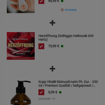
Die CE-Kennzeichnung bestätigt die Einhaltung der
49,99
€
geltenden EU-Richtlinien für elektrische Betriebsmittel.
Hinweise
Herzöffnung (Solfeggio Heilmusik 639
Hertz)
19,99
€
Kopp Vital® Rizinusöl nativ Ph. Eur. - 250
ml / Premium Qualität / kaltgepresst /
frei von Alkaloiden
9,99
€
(39,96 EUR / 1 l)