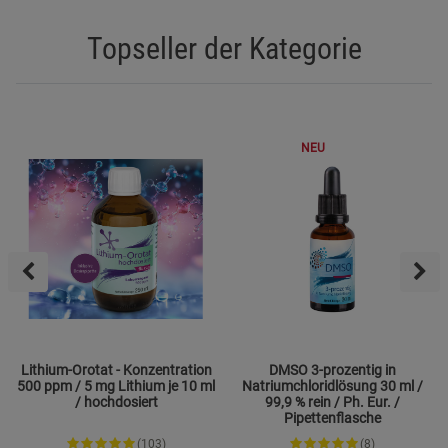
Topseller der Kategorie
NEU
Lithium-Orotat - Konzentration
DMSO 3-prozentig in
500 ppm / 5 mg Lithium je 10 ml
Natriumchloridlösung 30 ml /
/ hochdosiert
99,9 % rein / Ph. Eur. /
Pipettenflasche
(103)
(8)