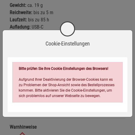
Gewicht:
ca. 19 g
Reichweite:
bis zu 5 m
Laufzeit:
bis zu 85 h
Aufladung:
USB-C
Lieferumfang:
1 Solfeggio Wellengenerator TO GO, 1 USB-
Cookie-Einstellungen
C-Ladekabel, 1 hochwertige Geschenkverpackung mit
Magnetverschluss, 1 Anleitung
Hinweis:
Im Lieferumfang ist jeweils nur die ausgewählte
Bitte prüfen Sie Ihre Cookie Einstellungen des Browsers!
Ausführung enthalten.
Aufgrund Ihrer Deaktivierung der Browser-Cookies kann es
zu Problemen der Shop-Ansicht sowie des Bestellprozesses
kommen. Bitte aktivieren Sie die Cookie-Einstellungen, um
Fragen zum Produkt
sich problemlos auf unserer Webseite zu bewegen.
Warnhinweise / Sicherheitsinformationen
Warnhinweise