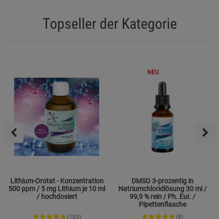
Topseller der Kategorie
NEU
Lithium-Orotat - Konzentration
DMSO 3-prozentig in
500 ppm / 5 mg Lithium je 10 ml
Natriumchloridlösung 30 ml /
/ hochdosiert
99,9 % rein / Ph. Eur. /
Pipettenflasche
(103)
(8)