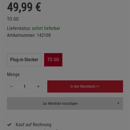
49,99
€
TO GO
Lieferstatus:
sofort lieferbar
Artikelnummer:
142108
Plug-in-Stecker
TO GO
Menge
In den Warenkorb >>
Toggle D
Zur Merkliste hinzufügen
Kauf auf Rechnung