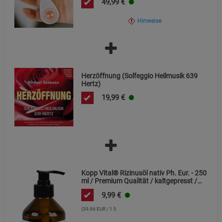
Die CE-Kennzeichnung bestätigt die Einhaltung der
49,99
€
geltenden EU-Richtlinien für elektrische Betriebsmittel.
Hinweise
Herzöffnung (Solfeggio Heilmusik 639
Hertz)
19,99
€
Kopp Vital® Rizinusöl nativ Ph. Eur. - 250
ml / Premium Qualität / kaltgepresst /
frei von Alkaloiden
9,99
€
(39,96 EUR / 1 l)