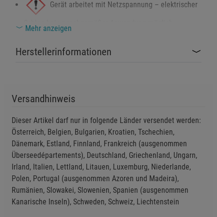
Gerät arbeitet mit Netzspannung – elektrischer
Schlag bei unsachgemäßer Anwendung möglich.
Einstellungen speichern für die Gruppe
Einstellungen speichern für die Gruppe
Mehr anzeigen
Nicht für Kinder geeignet – Stromversorgung
Herstellerinformationen
Einstellungen speichern für die Gruppe
Zurück
Einwilligung nicht erteilen
und Kleinteile bergen Verletzungsgefahr.
Notwendige Cookies (5)
Das Produkt enthält einen eingebauten Lithium-
Beschreibung Notwendige Cookies
Versandhinweis
Ionen-Akku (nur TO GO-Version) – nicht ins Feuer werfen
Cookie-Informationen
anzeigen
oder erhitzen.
Dieser Artikel darf nur in folgende Länder versendet werden:
Österreich, Belgien, Bulgarien, Kroatien, Tschechien,
Gerät niemals öffnen, verändern oder
Statistik Cookies (1)
Statistik Cookies
Dänemark, Estland, Finnland, Frankreich (ausgenommen
Beschreibung Statistik Cookies
Überseedépartements), Deutschland, Griechenland, Ungarn,
eigenständig reparieren – Lebensgefahr durch
Irland, Italien, Lettland, Litauen, Luxemburg, Niederlande,
Stromschlag oder Kurzschluss.
Cookie-Informationen
anzeigen
Polen, Portugal (ausgenommen Azoren und Madeira),
Rumänien, Slowakei, Slowenien, Spanien (ausgenommen
Nur mit vom Hersteller empfohlenem Ladegerät
Marketing Cookies (3)
Marketing Cookies
Kanarische Inseln), Schweden, Schweiz, Liechtenstein
aufladen (nur TO GO-Version) – Brand- und
Beschreibung Marketing Cookies