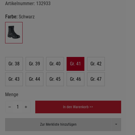
Artikelnummer:
132933
Farbe:
Schwarz
Gr. 38
Gr. 39
Gr. 40
Gr. 41
Gr. 42
Gr. 43
Gr. 44
Gr. 45
Gr. 46
Gr. 47
Menge
In den Warenkorb >>
Toggle Dropd
Zur Merkliste hinzufügen