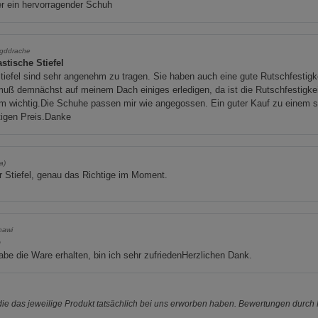
r ein hervorragender Schuh
gddrache
stische Stiefel
tiefel sind sehr angenehm zu tragen. Sie haben auch eine gute Rutschfestigke
muß demnächst auf meinem Dach einiges erledigen, da ist die Rutschfestigke
m wichtig.Die Schuhe passen mir wie angegossen. Ein guter Kauf zu einem s
tigen Preis.Danke
a)
 Stiefel, genau das Richtige im Moment.
hawi
o
abe die Ware erhalten, bin ich sehr zufriedenHerzlichen Dank.
e das jeweilige Produkt tatsächlich bei uns erworben haben. Bewertungen durch P