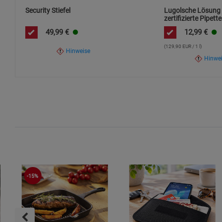
Security Stiefel
Lugolsche Lösung 
zertifizierte Pipette
Jod in Premiumqua
49,99
€
12,99
€
(129,90 EUR / 1 l)
Hinweise
Hinwe
-15%