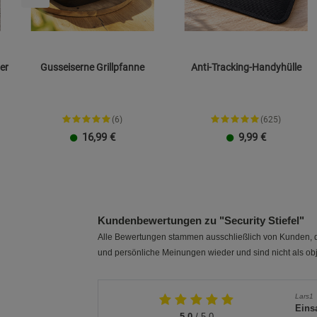
er
Gusseiserne Grillpfanne
Anti-Tracking-Handyhülle
(6)
(625)
16,99
€
9,99
€
23 cm
26 cm
Größe L
Größe XXL
Kundenbewertungen zu "Security Stiefel"
Alle Bewertungen stammen ausschließlich von Kunden, di
und persönliche Meinungen wieder und sind nicht als obj
Lars1
Eins
5.0
/ 5.0