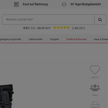
Kauf auf Rechnung
30 Tage Rückgaberecht
4.91
/ 5.0 - SEHR GUT
(148.391)
gsergänzungsmittel
Lebensmittel
Drogerie
Outdoor & Survival
Haus & Garte
Merken
Teilen