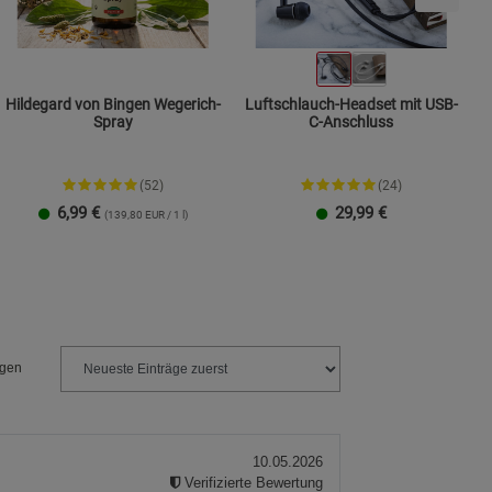
Hildegard von Bingen Wegerich-
Luftschlauch-Headset mit USB-
Spray
C-Anschluss
(52)
(24)
6,99
€
29,99
€
(139,80 EUR / 1 l)
ngen
10.05.2026
Verifizierte Bewertung