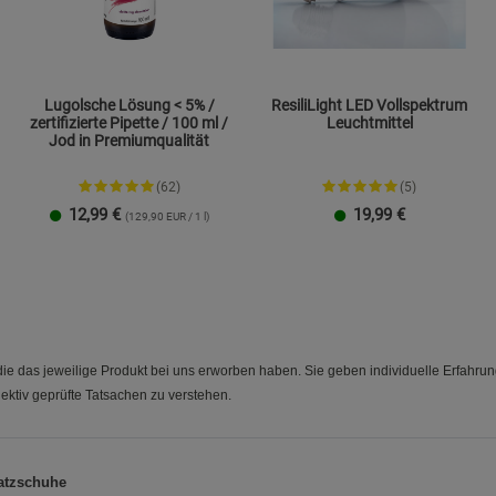
Lugolsche Lösung < 5% /
ResiliLight LED Vollspektrum
zertifizierte Pipette / 100 ml /
Leuchtmittel
Jod in Premiumqualität
(62)
(5)
12,99
€
19,99
€
(129,90 EUR / 1 l)
e das jeweilige Produkt bei uns erworben haben. Sie geben individuelle Erfahru
ektiv geprüfte Tatsachen zu verstehen.
atzschuhe