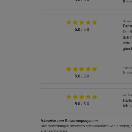
Bishe
Smara
Fanta
5.0
/ 5.0
Die S
(ich 
extre
güns
(monik
Super
5.0
/ 5.0
AL Za
Hall
5.0
/ 5.0
Ich h
Hinweise zum Bewertungssystem
Alle Bewertungen stammen ausschließlich von Kunden, di
ausgeschlossen.