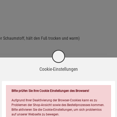
er Schaumstoff, hält den Fuß trocken und warm)
Cookie-Einstellungen
Bitte prüfen Sie Ihre Cookie Einstellungen des Browsers!
hrstoffen getragen werden, die das Material angreifen können.
Aufgrund Ihrer Deaktivierung der Browser-Cookies kann es zu
Problemen der Shop-Ansicht sowie des Bestellprozesses kommen.
ergsteigerausrüstung.
Bitte aktivieren Sie die Cookie-Einstellungen, um sich problemlos
auf unserer Webseite zu bewegen.