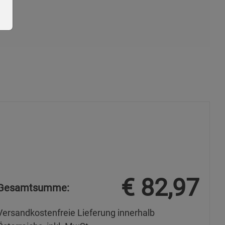
ie Gruppe
s
€
82,97
Gesamtsumme:
Versandkostenfreie Lieferung innerhalb