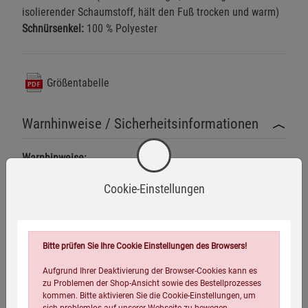
isolierender Schaumstoff, hält den Fuß trocken und warm)
Schnürsenkel:
100 % Polyester
Größentabelle
Warnhinweise / Sicherheitsinformationen
Warnhinweise:
Der Stiefel darf nicht in Umgebungen mit chemischen
Cookie-Einstellungen
Gefahrstoffen getragen werden, die das Material
angreifen können.
Mehr anzeigen
Keine unsachgemäße Nutzung wie z. B. als Kletter- oder
Bergsteigerausrüstung.
Herstellerinformationen
Bitte prüfen Sie Ihre Cookie Einstellungen des Browsers!
Übermäßige Hitze oder offene Flammen können das
Aufgrund Ihrer Deaktivierung der Browser-Cookies kann es
zu Problemen der Shop-Ansicht sowie des Bestellprozesses
Material beschädigen und die Schutzwirkung
kommen. Bitte aktivieren Sie die Cookie-Einstellungen, um
beeinträchtigen.