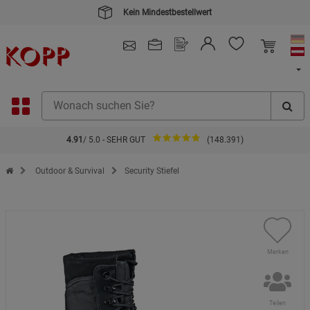
Kein Mindestbestellwert
4.91
/ 5.0 - SEHR GUT
(148.391)
Zur Startseite des Kopp Verlag Online-Shop
Outdoor & Survival
Security Stiefel
Merken
Teilen