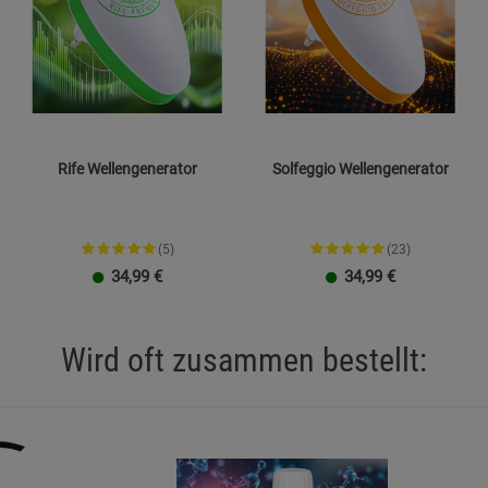
 verwenden – Kurzschlussgefahr.
zeugung elektromagnetischer Wellen verwenden – nicht
e Abweichungen zulässig.
Rife Wellengenerator
Solfeggio Wellengenerator
serdicht.
t aktiv, sobald er eingesteckt ist.
(5)
(23)
schlaggefahr.
34,99
€
34,99
€
Reinigungsmittel oder Lösungsmittel einsetzen.
den und Hersteller kontaktieren.
Wird oft zusammen bestellt:
lifiziertem Fachpersonal durchgeführt werden.