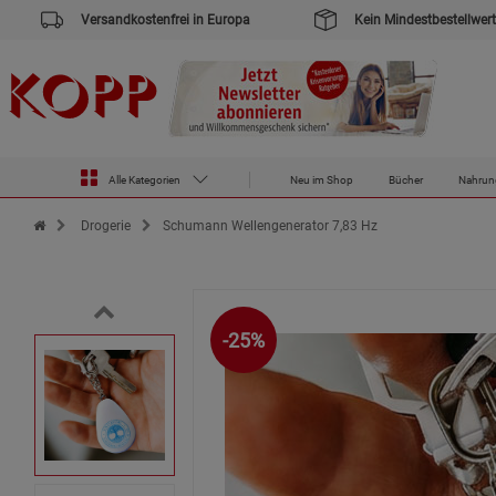
Versandkostenfrei in Europa
Kein Mindestbestellwert
Alle Kategorien
Neu im Shop
Bücher
Nahrun
Zur Startseite des Kopp Verlag Online-Shop
Drogerie
Schumann Wellengenerator 7,83 Hz
-25%