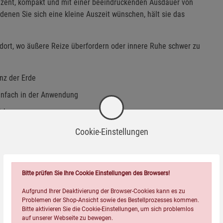
dezent, kompakt und mit einer beeindruckenden Ausdauer von
denen Sie sich eine kleine Auszeit wünschen, hält sie das
 dort, wo äußere Reize überfordern oder innere Ruhe schwer zu
nz der Erde
einfach in der Anwendung
irkung
Cookie-Einstellungen
Bitte prüfen Sie Ihre Cookie Einstellungen des Browsers!
Aufgrund Ihrer Deaktivierung der Browser-Cookies kann es zu
Problemen der Shop-Ansicht sowie des Bestellprozesses kommen.
Bitte aktivieren Sie die Cookie-Einstellungen, um sich problemlos
auf unserer Webseite zu bewegen.