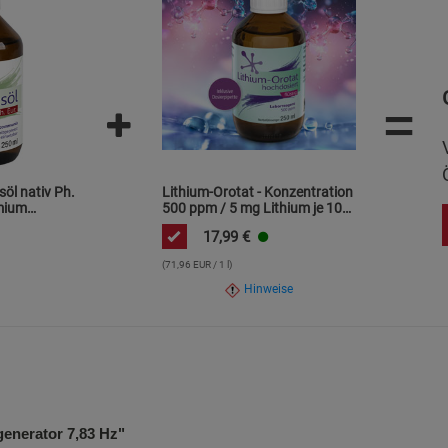
 Elektrogeräte dürfen nicht über den Hausmüll entsorgt werden
olgen.
isierten Fachstellen entnommen werden.
EU-Richtlinien für elektrische Betriebsmittel.
=
söl nativ Ph.
Lithium-Orotat - Konzentration
emium
500 ppm / 5 mg Lithium je 10
sst / frei
ml / hochdosiert
17,99
€
(71,96 EUR / 1 l)
Hinweise
nerator 7,83 Hz"