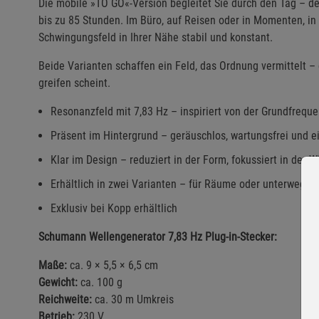
Die mobile »TO GO«-Version begleitet Sie durch den Tag – 
bis zu 85 Stunden. Im Büro, auf Reisen oder in Momenten, in 
Schwingungsfeld in Ihrer Nähe stabil und konstant.
Beide Varianten schaffen ein Feld, das Ordnung vermittelt –
greifen scheint.
Resonanzfeld mit 7,83 Hz – inspiriert von der Grundfreque
Präsent im Hintergrund – geräuschlos, wartungsfrei und 
Klar im Design – reduziert in der Form, fokussiert in der W
Erhältlich in zwei Varianten – für Räume oder unterwegs
Exklusiv bei Kopp erhältlich
Schumann Wellengenerator 7,83 Hz Plug-in-Stecker:
Maße:
ca. 9 × 5,5 × 6,5 cm
Gewicht:
ca. 100 g
Reichweite:
ca. 30 m Umkreis
Betrieb:
230 V