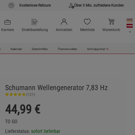
Kostenlose Retoure
Über 3 Mio. zufriedene Kunden
Karriere
Direktbestellung
Anmelden
Merkliste
Warenkorb
n
Kalender
Zeitschriften
Themenwelten
Schnäppchen
%
Schumann Wellengenerator 7,83 Hz
(121)
44,99
€
TO GO
Lieferstatus:
sofort lieferbar