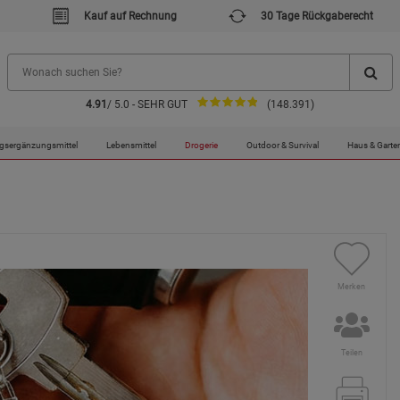
Kauf auf Rechnung
30 Tage Rückgaberecht
4.91
/ 5.0 - SEHR GUT
(148.391)
gsergänzungsmittel
Lebensmittel
Drogerie
Outdoor & Survival
Haus & Garte
Merken
Teilen