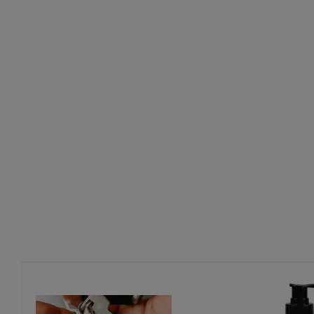
Nicht in feuchter Umgebung oder in der Nähe von Wasser
Sicherheitshinweise
Nur gemäß Gebrauchsanweisung und ausschließlich zur Er
zweckentfremden.
Nur mit der angegebenen Netzspannung betreiben – kein
Vor Feuchtigkeit und Nässe schützen – Gerät ist nicht was
Plug-in-Stecker nur in Innenräumen verwenden – er ist sofor
Keine Metallgegenstände in Öffnungen einführen – Strom
Zur Reinigung nur ein trockenes Tuch verwenden – keine 
Bei Schäden oder Fehlfunktionen Gerät nicht weiterverwen
Reparaturen und Öffnungen dürfen ausschließlich von qua
Zusätzliche Hinweise