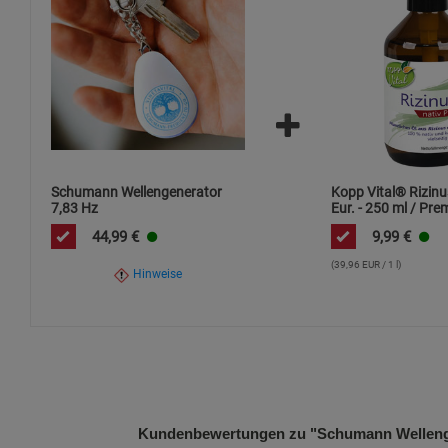
Dieses Produkt unterliegt der Richtlinie 2012/19/EU (WEEE).
– die Entsorgung hat über zugelassene Sammelstellen zu erf
Der integrierte Akku (nur TO GO-Version) darf nur von autor
Die CE-Kennzeichnung bestätigt die Einhaltung der geltenden 
Schumann Wellengenerator
Kopp Vital® Rizinu
7,83 Hz
Eur. - 250 ml / Pr
Qualität / kaltgepre
44,99
€
9,99
€
von Alkaloiden
(39,96 EUR / 1 l)
Hinweise
Kundenbewertungen zu "Schumann Wellenge