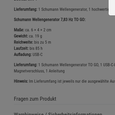
Lieferumfang:
1 Schumann Wellengenerator, 1 hochwertige G
Schumann Wellengenerator 7,83 Hz TO GO:
Maße:
ca. 6 × 4 × 2 cm
Gewicht:
ca. 19 g
Reichweite:
bis zu 5 m
Laufzeit:
bis 85 h
Aufladung:
USB-C
Lieferumfang:
1 Schumann Wellengenerator TO GO, 1 USB-C-
Magnetverschluss, 1 Anleitung
Hinweis:
Im Lieferumfang ist jeweils nur die ausgewählte Au
Fragen zum Produkt
Warnhinweise / Sicherheitsinformationen