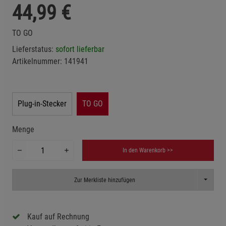
44,99
€
TO GO
Lieferstatus:
sofort lieferbar
Artikelnummer:
141941
Plug-in-Stecker
TO GO
Menge
In den Warenkorb >>
Toggle D
Zur Merkliste hinzufügen
Kauf auf Rechnung