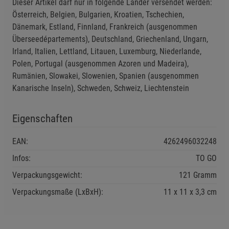
Dieser Artikel darf nur in folgende Länder versendet werden:
Österreich, Belgien, Bulgarien, Kroatien, Tschechien,
Gerät niemals öffnen, verändern oder
Dänemark, Estland, Finnland, Frankreich (ausgenommen
Überseedépartements), Deutschland, Griechenland, Ungarn,
eigenständig reparieren – Lebensgefahr durch
Einstellungen speichern für die Gruppe
Einstellungen speichern für die Gruppe
Irland, Italien, Lettland, Litauen, Luxemburg, Niederlande,
Stromschlag oder Kurzschluss.
Polen, Portugal (ausgenommen Azoren und Madeira),
Rumänien, Slowakei, Slowenien, Spanien (ausgenommen
Nur mit vom Hersteller empfohlenem Ladegerät
Einstellungen speichern für die Gruppe
Zurück
Einwilligung nicht erteilen
Kanarische Inseln), Schweden, Schweiz, Liechtenstein
aufladen (nur TO GO-Version) – Brand- und
Explosionsgefahr bei falscher Spannung.
Notwendige Cookies (5)
Eigenschaften
Beschreibung Notwendige Cookies
Gerät nicht direkter Sonneneinstrahlung oder extremen
Temperaturen aussetzen.
EAN:
4262496032248
Cookie-Informationen
anzeigen
Nicht in feuchter Umgebung oder in der Nähe von
Infos:
TO GO
Wasser verwenden – Kurzschlussgefahr.
Statistik Cookies (1)
Statistik Cookies
Verpackungsgewicht:
121 Gramm
Beschreibung Statistik Cookies
Sicherheitshinweise
Verpackungsmaße (LxBxH):
11
11
3,3
cm
Nur gemäß Gebrauchsanweisung und ausschließlich zur
Cookie-Informationen
anzeigen
Erzeugung elektromagnetischer Wellen verwenden –
nicht zweckentfremden.