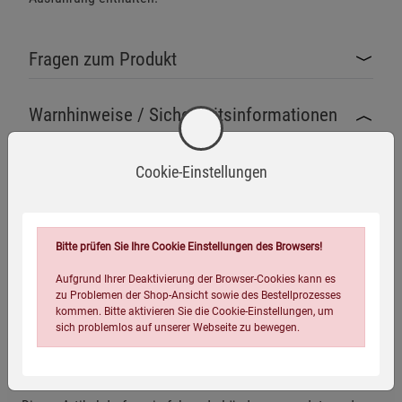
Fragen zum Produkt
Warnhinweise / Sicherheitsinformationen
Warnhinweise
Cookie-Einstellungen
Gerät arbeitet mit Netzspannung – elektrischer
Schlag bei unsachgemäßer Anwendung möglich.
Mehr anzeigen
Bitte prüfen Sie Ihre Cookie Einstellungen des Browsers!
Nicht für Kinder geeignet – Stromversorgung
Herstellerinformationen
Aufgrund Ihrer Deaktivierung der Browser-Cookies kann es
zu Problemen der Shop-Ansicht sowie des Bestellprozesses
und Kleinteile bergen Verletzungsgefahr.
kommen. Bitte aktivieren Sie die Cookie-Einstellungen, um
sich problemlos auf unserer Webseite zu bewegen.
Das Produkt enthält einen eingebauten Lithium-
Versandhinweis
Ionen-Akku (nur TO GO-Version) – nicht ins Feuer werfen
oder erhitzen.