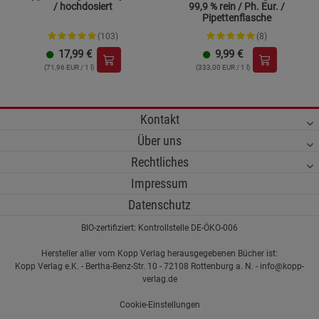
/ hochdosiert
99,9 % rein / Ph. Eur. /
Pipettenflasche
(103)
(8)
17,99
€
9,99
€
(71,96 EUR / 1 l)
(333,00 EUR / 1 l)
Kontakt
Über uns
Rechtliches
Impressum
Datenschutz
BIO-zertifiziert: Kontrollstelle DE-ÖKO-006
Hersteller aller vom Kopp Verlag herausgegebenen Bücher ist:
Kopp Verlag e.K. - Bertha-Benz-Str. 10 - 72108 Rottenburg a. N. - info@kopp-
verlag.de
Cookie-Einstellungen