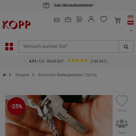
4.91
/ 5.0 - SEHR GUT
(148.391)
Zur Startseite des Kopp Verlag Online-Shop
Drogerie
Schumann Wellengenerator 7,83 Hz
-25%
Merken
Teilen