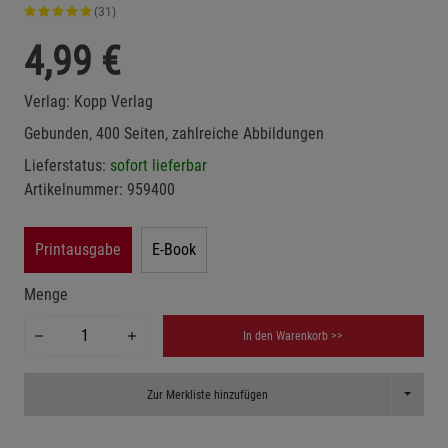
(31)
4,99
€
Verlag:
Kopp Verlag
Gebunden, 400 Seiten, zahlreiche Abbildungen
Lieferstatus:
sofort lieferbar
Artikelnummer:
959400
Printausgabe
E-Book
Menge
In den Warenkorb >>
Toggle D
Zur Merkliste hinzufügen