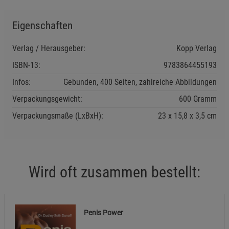
Eigenschaften
Marketing Cookies (3)
Marketing Cookies
Beschreibung Marketing Cookies
Verlag / Herausgeber:
Kopp Verlag
Cookie-Informationen
anzeigen
ISBN-13:
9783864455193
Infos:
Gebunden, 400 Seiten, zahlreiche Abbildungen
Datenschutzerklärung
Impressum
Verpackungsgewicht:
600 Gramm
Verpackungsmaße (LxBxH):
23
15,8
3,5
cm
Wird oft zusammen bestellt:
Penis Power