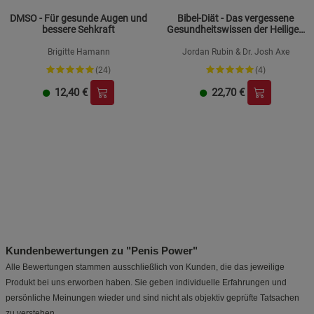
DMSO - Für gesunde Augen und
Bibel-Diät - Das vergessene
bessere Sehkraft
Gesundheitswissen der Heiligen
Schrift
Brigitte Hamann
Jordan Rubin & Dr. Josh Axe
(24)
(4)
12,40
€
22,70
€
Kundenbewertungen zu "Penis Power"
Alle Bewertungen stammen ausschließlich von Kunden, die das jeweilige
Produkt bei uns erworben haben. Sie geben individuelle Erfahrungen und
persönliche Meinungen wieder und sind nicht als objektiv geprüfte Tatsachen
zu verstehen.