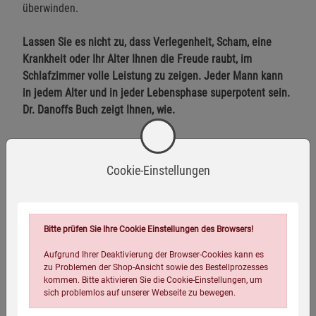
überwinden.
Lassen Sie es nicht zu, dass Verlegenheit, Scham, eine
Krankheit oder Ihr Alter Ihnen die Freude raubt, im
Schlafzimmer volle Leistung zu zeigen. Jeder Mann kann
in jedem Alter und in jeder Lebensphase superpotent sein.
Dr. Danoffs Buch zeigt Ihnen, wie.
Cookie-Einstellungen
Stimmen zum Buch
Bitte prüfen Sie Ihre Cookie Einstellungen des Browsers!
Aufgrund Ihrer Deaktivierung der Browser-Cookies kann es
zu Problemen der Shop-Ansicht sowie des Bestellprozesses
kommen. Bitte aktivieren Sie die Cookie-Einstellungen, um
sich problemlos auf unserer Webseite zu bewegen.