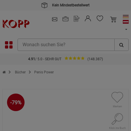
Kein Mindestbestellwert
4.91
/ 5.0 - SEHR GUT
(148.387)
Zur Startseite des Kopp Verlag Online-Shop
Bücher
Penis Power
-79%
Merken
Klick ins Buch