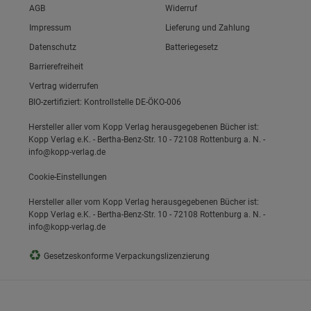
Link zum/zur
AGB
Widerruf
Link zum/zur
Impressum
Lieferung und Zahlung
Link zum/zur
Datenschutz
Batteriegesetz
Link zum/zur
ie Gruppe
Barrierefreiheit
Vertrag widerrufen
BIO-zertifiziert: Kontrollstelle DE-ÖKO-006
Hersteller aller vom Kopp Verlag herausgegebenen Bücher ist:
Kopp Verlag e.K. - Bertha-Benz-Str. 10 - 72108 Rottenburg a. N. -
info@kopp-verlag.de
Cookie-Einstellungen
s
Hersteller aller vom Kopp Verlag herausgegebenen Bücher ist:
Kopp Verlag e.K. - Bertha-Benz-Str. 10 - 72108 Rottenburg a. N. -
info@kopp-verlag.de
♻
Gesetzeskonforme Verpackungslizenzierung
ies