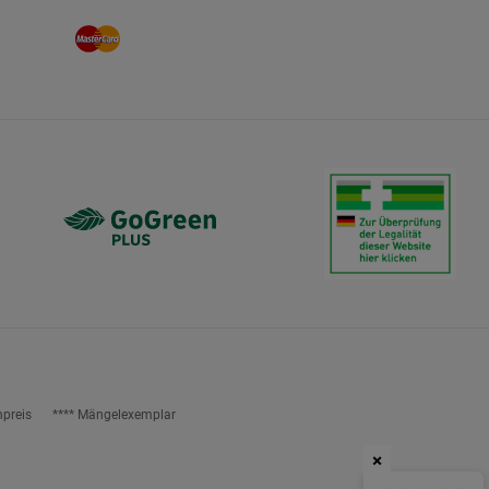
npreis
**** Mängelexemplar
×