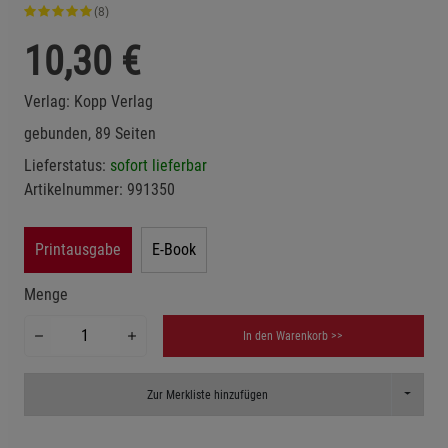
(8)
10,30
€
Verlag:
Kopp Verlag
gebunden, 89 Seiten
Lieferstatus:
sofort lieferbar
Artikelnummer:
991350
Printausgabe
E-Book
Menge
In den Warenkorb >>
Toggle D
Zur Merkliste hinzufügen