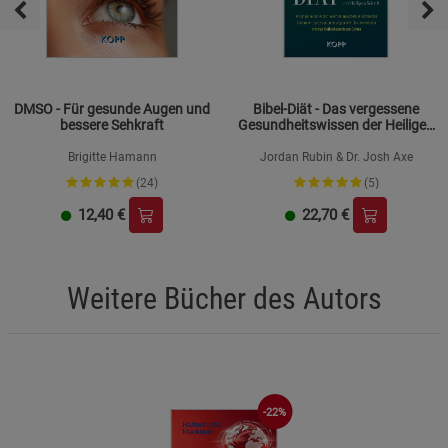
DMSO - Für gesunde Augen und
Bibel-Diät - Das vergessene
bessere Sehkraft
Gesundheitswissen der Heiligen
Schrift
Brigitte Hamann
Jordan Rubin & Dr. Josh Axe
(24)
(5)
12,40
€
22,70
€
Weitere Bücher des Autors
-22%