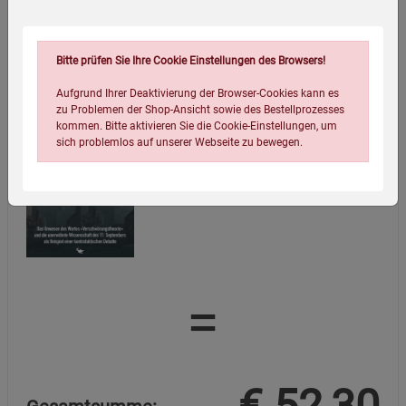
Bitte prüfen Sie Ihre Cookie Einstellungen des Browsers!
Aufgrund Ihrer Deaktivierung der Browser-Cookies kann es
zu Problemen der Shop-Ansicht sowie des Bestellprozesses
Stigmatisierung statt Aufklärung
kommen. Bitte aktivieren Sie die Cookie-Einstellungen, um
sich problemlos auf unserer Webseite zu bewegen.
18,30
€
=
Einstellungen speichern für die Gruppe
Einstellungen speichern für die Gruppe
Einstellungen speichern für die Gruppe
Zurück
Einwilligung nicht erteilen