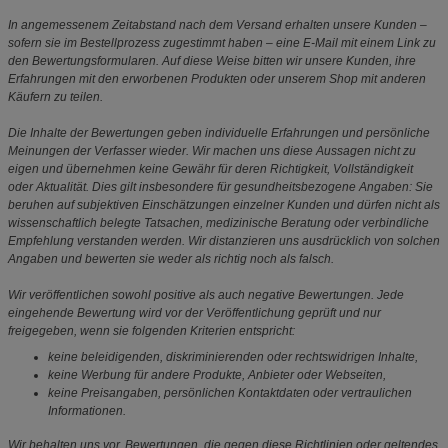
In angemessenem Zeitabstand nach dem Versand erhalten unsere Kunden –
sofern sie im Bestellprozess zugestimmt haben – eine E-Mail mit einem Link zu
den Bewertungsformularen. Auf diese Weise bitten wir unsere Kunden, ihre
Erfahrungen mit den erworbenen Produkten oder unserem Shop mit anderen
Käufern zu teilen.
Die Inhalte der Bewertungen geben individuelle Erfahrungen und persönliche
Meinungen der Verfasser wieder. Wir machen uns diese Aussagen nicht zu
eigen und übernehmen keine Gewähr für deren Richtigkeit, Vollständigkeit
oder Aktualität. Dies gilt insbesondere für gesundheitsbezogene Angaben: Sie
beruhen auf subjektiven Einschätzungen einzelner Kunden und dürfen nicht als
wissenschaftlich belegte Tatsachen, medizinische Beratung oder verbindliche
Empfehlung verstanden werden. Wir distanzieren uns ausdrücklich von solchen
Angaben und bewerten sie weder als richtig noch als falsch.
Wir veröffentlichen sowohl positive als auch negative Bewertungen. Jede
eingehende Bewertung wird vor der Veröffentlichung geprüft und nur
freigegeben, wenn sie folgenden Kriterien entspricht:
keine beleidigenden, diskriminierenden oder rechtswidrigen Inhalte,
keine Werbung für andere Produkte, Anbieter oder Webseiten,
keine Preisangaben, persönlichen Kontaktdaten oder vertraulichen
Informationen.
Wir behalten uns vor, Bewertungen, die gegen diese Richtlinien oder geltendes