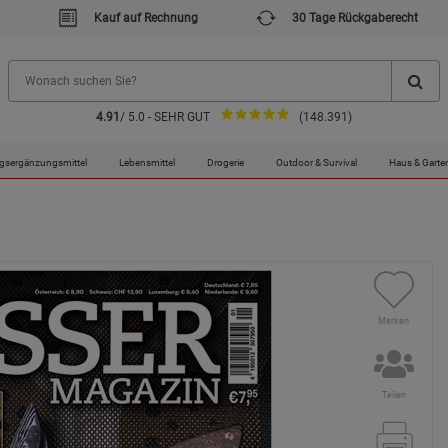
Kauf auf Rechnung
30 Tage Rückgaberecht
4.91
/ 5.0 - SEHR GUT
(148.391)
gsergänzungsmittel
Lebensmittel
Drogerie
Outdoor & Survival
Haus & Garte
Merken
Teilen