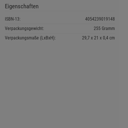
Eigenschaften
ISBN-13:
4054239019148
Verpackungsgewicht:
255 Gramm
Verpackungsmaße (LxBxH):
29,7
21
0,4
cm