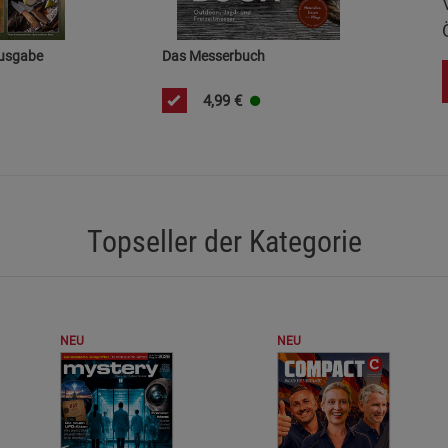
Cookie-Informationen
anzeigen
usgabe
Das Messerbuch
Datenschutzerklärung
Impressum
4,99
€
Topseller der Kategorie
NEU
NEU