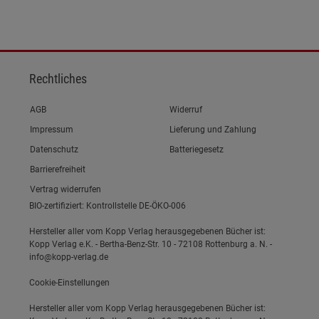
Rechtliches
Link zum/zur
AGB
Widerruf
Link zum/zur
Impressum
Lieferung und Zahlung
Link zum/zur
Datenschutz
Batteriegesetz
Link zum/zur
Barrierefreiheit
Vertrag widerrufen
BIO-zertifiziert: Kontrollstelle DE-ÖKO-006
Hersteller aller vom Kopp Verlag herausgegebenen Bücher ist:
Kopp Verlag e.K. - Bertha-Benz-Str. 10 - 72108 Rottenburg a. N. -
info@kopp-verlag.de
Cookie-Einstellungen
Hersteller aller vom Kopp Verlag herausgegebenen Bücher ist: