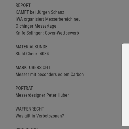
REPORT
KAMFT bei Jürgen Schanz
IWA organisiert Messerbereich neu
Olchinger Messertage
Knife Solingen: Cover-Wettbewerb
MATERIALKUNDE
Stahl-Check: 4034
MARKTÜBERSICHT
Messer mit besonders edlem Carbon
PORTRÄT
Messerdesigner Peter Huber
WAFFENRECHT
Was gilt in Verbotszonen?