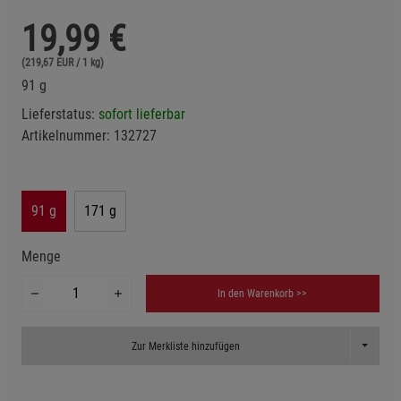
19,99
€
(219,67 EUR / 1 kg)
91 g
Lieferstatus:
sofort lieferbar
Artikelnummer:
132727
91 g
171 g
Menge
In den Warenkorb >>
Toggle D
Zur Merkliste hinzufügen