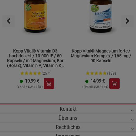
Kopp Vital® Vitamin D3
Kopp Vital® Magnesium forte /
hochdosiert / 10.000 IE / 60
Magnesium-Komplex / 165 mg /
Kapseln / mit Magnesium, Bor
90 Kapseln
(Borax), Vitamin A, Vitamin K2
und Zink
(257)
(139)
19,99
€
14,99
€
(377,17 EUR / 1 kg)
(194,68 EUR / 1 kg)
Kontakt
Über uns
Rechtliches