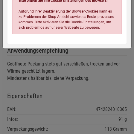
Bitte prüfen Sie Ihre Cookie Einstellungen des Browsers!
Zutaten
Aufgrund Ihrer Deaktivierung der Browser-Cookies kann es
zu Problemen der Shop-Ansicht sowie des Bestellprozesses
kommen. Bitte aktivieren Sie die Cookie-Einstellungen, um
Wildheidelbeerpulver (gefriergetrocknet) aus kontrolliert
sich problemlos auf unserer Webseite zu bewegen.
biologischer Wildsammlung
Anwendungsempfehlung
Geöffnete Packung stets gut verschließen, trocken und vor
Wärme geschützt lagern.
Mindestens haltbar bis: siehe Verpackung.
Einstellungen speichern für die Gruppe
Einstellungen speichern für die Gruppe
Eigenschaften
Einstellungen speichern für die Gruppe
Zurück
Einwilligung nicht erteilen
EAN:
4742824010365
Notwendige Cookies (5)
Infos:
91 g
Beschreibung Notwendige Cookies
Verpackungsgewicht:
113 Gramm