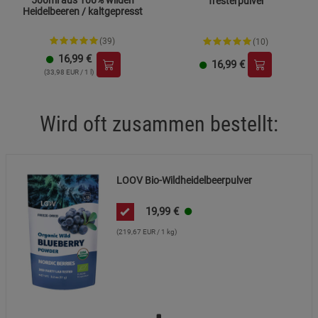
Tresterpulver
Heidelbeeren / kaltgepresst
(39)
(10)
16,99
€
16,99
€
(33,98 EUR / 1 l)
Wird oft zusammen bestellt:
LOOV Bio-Wildheidelbeerpulver
19,99
€
(219,67 EUR / 1 kg)