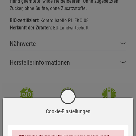
Hand geerntete, wilde Heidelbeeren. Ohne zugesetzten
Zucker, ohne Sulfite, ohne Zusatzstoffe.
BIO-zertifiziert:
Kontrollstelle PL-EKO-08
Herkunft der Zutaten:
EU-Landwirtschaft
Nährwerte
Herstellerinformationen
Bio-zertifiziert
Ohne Gentechnik
Zusatzstofffrei
Cookie-Einstellungen
Glutenfrei
Laktosefrei
Vegan