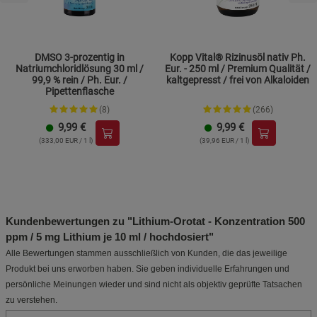
DMSO 3-prozentig in
Kopp Vital® Rizinusöl nativ Ph.
Natriumchloridlösung 30 ml /
Eur. - 250 ml / Premium Qualität /
99,9 % rein / Ph. Eur. /
kaltgepresst / frei von Alkaloiden
Pipettenflasche
(8)
(266)
9,99
€
9,99
€
(333,00 EUR / 1 l)
(39,96 EUR / 1 l)
Kundenbewertungen zu "Lithium-Orotat - Konzentration 500
ppm / 5 mg Lithium je 10 ml / hochdosiert"
Alle Bewertungen stammen ausschließlich von Kunden, die das jeweilige
Produkt bei uns erworben haben. Sie geben individuelle Erfahrungen und
persönliche Meinungen wieder und sind nicht als objektiv geprüfte Tatsachen
zu verstehen.