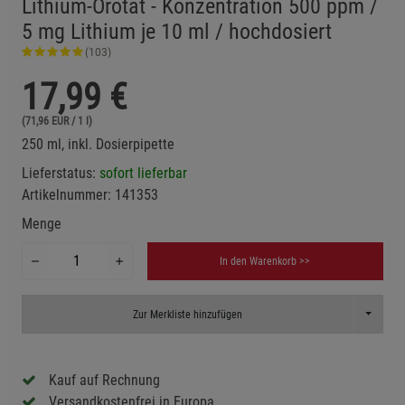
Lithium-Orotat - Konzentration 500 ppm /
5 mg Lithium je 10 ml / hochdosiert
(103)
17,99
€
(71,96 EUR / 1 l)
250 ml, inkl. Dosierpipette
Lieferstatus:
sofort lieferbar
Artikelnummer:
141353
Menge
In den Warenkorb >>
Toggle D
Zur Merkliste hinzufügen
Kauf auf Rechnung
Versandkostenfrei in Europa