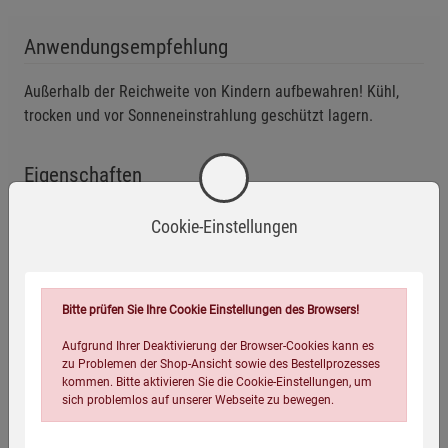
Darf nicht in die Hände von Kindern gelangen.
Anwendungsempfehlung
Nicht zum Verzehr geeignet.
Außerhalb der Reichweite von Kindern aufbewahren! Kühl,
trocken und vor Sonneneinstrahlung geschützt lagern.
Eigenschaften
EAN:
4054239016390
Cookie-Einstellungen
Infos:
250 ml, inkl. Dosierpipette
Verpackungsgewicht:
430 Gramm
Bitte prüfen Sie Ihre Cookie Einstellungen des Browsers!
Verpackungsmaße (LxBxH):
15
7
7
cm
Aufgrund Ihrer Deaktivierung der Browser-Cookies kann es
zu Problemen der Shop-Ansicht sowie des Bestellprozesses
kommen. Bitte aktivieren Sie die Cookie-Einstellungen, um
sich problemlos auf unserer Webseite zu bewegen.
Wird oft zusammen bestellt: