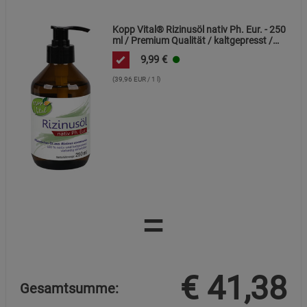
Kopp Vital® Rizinusöl nativ Ph. Eur. - 250
Marketing Cookies (3)
Marketing Cookies
ml / Premium Qualität / kaltgepresst /
Beschreibung Marketing Cookies
frei von Alkaloiden
9,99
€
Cookie-Informationen
anzeigen
(39,96 EUR / 1 l)
Datenschutzerklärung
Impressum
=
€
41,38
Gesamtsumme: