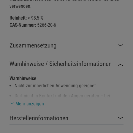
verwenden.
Reinheit:
> 98,5 %
CAS-Nummer:
5266-20-6
Zusammensetzung
Warnhinweise / Sicherheitsinformationen
Warnhinweise
Nicht zur innerlichen Anwendung geeignet.
Darf nicht in Kontakt mit den Augen geraten – bei
Augenkontakt sofort gründlich ausspülen und ärztlichen
Mehr anzeigen
Rat einholen.
Herstellerinformationen
Der Umgang mit Chemikalien erfordert stets Sorgfalt
und Vorsicht.