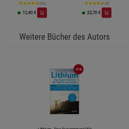
(24)
(5)
12,40
€
22,70
€
Weitere Bücher des Autors
-51%