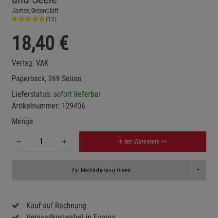
James Greenblatt
(15)
18,40
€
Verlag:
VAK
Paperback, 269 Seiten
Lieferstatus:
sofort lieferbar
Artikelnummer:
129406
Menge
In den Warenkorb >>
Toggle D
Zur Merkliste hinzufügen
Kauf auf Rechnung
Versandkostenfrei in Europa