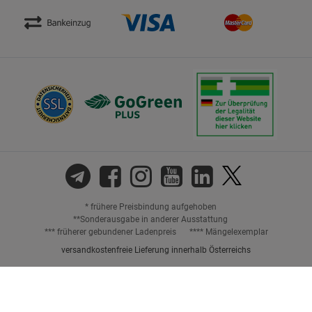
* frühere Preisbindung aufgehoben
**Sonderausgabe in anderer Ausstattung
*** früherer gebundener Ladenpreis
**** Mängelexemplar
versandkostenfreie Lieferung innerhalb Österreichs
Preisangaben inkl. gesetzl. MwSt. und ggf. zzgl.
Versandkosten.