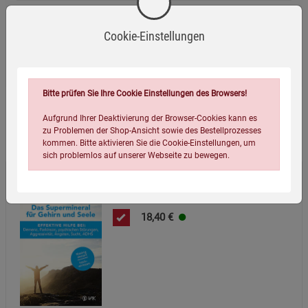
Infos:
Paperback, 269 Seiten
Verpackungsgewicht:
342 Gramm
Cookie-Einstellungen
Verpackungsmaße (LxBxH):
20,5
13
1,8
cm
Bitte prüfen Sie Ihre Cookie Einstellungen des Browsers!
Aufgrund Ihrer Deaktivierung der Browser-Cookies kann es
Wird oft zusammen bestellt:
zu Problemen der Shop-Ansicht sowie des Bestellprozesses
kommen. Bitte aktivieren Sie die Cookie-Einstellungen, um
sich problemlos auf unserer Webseite zu bewegen.
Lithium - Das Supermineral für Gehirn
und Seele
18,40
€
Einstellungen speichern für die Gruppe
Einstellungen speichern für die Gruppe