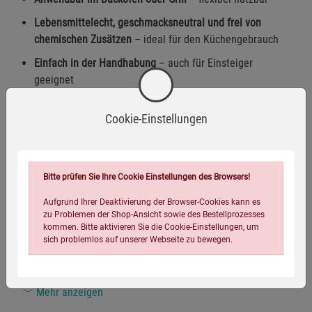
Lebensmittelecht, geschmacksneutral und frei von
chemischen Zusätzen
– ideal für den Küchengebrauch
Einfach in der Handhabung
– auch für Einsteiger
geeignet
Inhalt:
200 ml
Cookie-Einstellungen
Zusammensetzung
Bitte prüfen Sie Ihre Cookie Einstellungen des Browsers!
Warnhinweise / Sicherheitsinformationen
Aufgrund Ihrer Deaktivierung der Browser-Cookies kann es
zu Problemen der Shop-Ansicht sowie des Bestellprozesses
kommen. Bitte aktivieren Sie die Cookie-Einstellungen, um
Warnhinweise:
sich problemlos auf unserer Webseite zu bewegen.
Kann allergische Hautreaktionen verursachen.
Mehr anzeigen
Sicherheitshinweise: