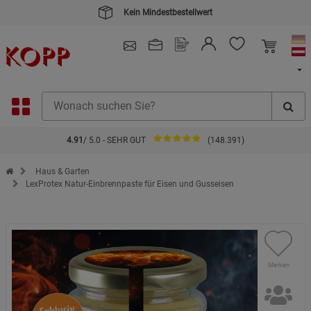
Kein Mindestbestellwert
4.91
/ 5.0 - SEHR GUT
(148.391)
Zur Startseite des Kopp Verlag Online-Shop
Haus & Garten
LexProtex Natur-Einbrennpaste für Eisen und Gusseisen
Merken