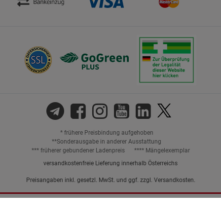
* frühere Preisbindung aufgehoben
**Sonderausgabe in anderer Ausstattung
*** früherer gebundener Ladenpreis
**** Mängelexemplar
versandkostenfreie Lieferung innerhalb Österreichs
Preisangaben inkl. gesetzl. MwSt. und ggf. zzgl.
Versandkosten.