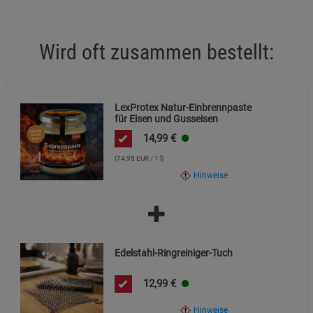
Beschreibung Marketing Cookies
Cookie-Informationen
anzeigen
Wird oft zusammen bestellt:
Datenschutzerklärung
Impressum
LexProtex Natur-Einbrennpaste
für Eisen und Gusseisen
14,99
€
(74,95 EUR / 1 l)
Hinweise
Edelstahl-Ringreiniger-Tuch
12,99
€
Hinweise