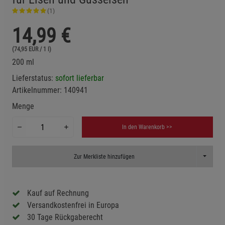
(1)
14,99
€
(74,95 EUR / 1 l)
200 ml
Lieferstatus:
sofort lieferbar
Artikelnummer:
140941
Menge
In den Warenkorb >>
Toggle D
Zur Merkliste hinzufügen
Kauf auf Rechnung
Versandkostenfrei in Europa
30 Tage Rückgaberecht