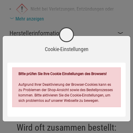
Nicht bei Verletzungen, Entzündungen oder
Mehr anzeigen
offenen Stellen im Mund verwenden.
Sicherheitshinweise:
Herstellerinformationen
Vor der ersten Benutzung gründlich reinigen.
Cookie-Einstellungen
Nach jeder Anwendung mit Wasser abspülen und gut
Eigenschaften
abtrocknen.
Nur zur Zungenreinigung verwenden – nicht
Bitte prüfen Sie Ihre Cookie Einstellungen des Browsers!
EAN:
4054239016451
zweckentfremden.
Verpackungsgewicht:
57 Gramm
Aufgrund Ihrer Deaktivierung der Browser-Cookies kann es
Von Kindern fernhalten, um Verletzungen zu vermeiden.
zu Problemen der Shop-Ansicht sowie des Bestellprozesses
Verpackungsmaße (LxBxH):
14
8
2
cm
kommen. Bitte aktivieren Sie die Cookie-Einstellungen, um
Nicht mit säurehaltigen Mitteln oder Reinigern in
sich problemlos auf unserer Webseite zu bewegen.
Kontakt bringen.
Bei Unverträglichkeiten oder ungewöhnlichen
Reaktionen Anwendung sofort stoppen und ärztlichen
Wird oft zusammen bestellt:
Rat einholen.