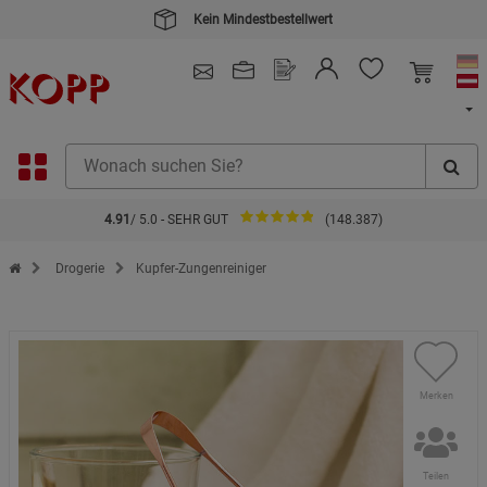
Kein Mindestbestellwert
4.91
/ 5.0 - SEHR GUT
(148.387)
Zur Startseite des Kopp Verlag Online-Shop
Drogerie
Kupfer-Zungenreiniger
Merken
Teilen