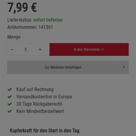
7,99
€
Lieferstatus:
sofort lieferbar
Artikelnummer:
141361
Menge
In den Warenkorb >>
Toggle D
Zur Merkliste hinzufügen
Kauf auf Rechnung
Versandkostenfrei in Europa
30 Tage Rückgaberecht
Kein Mindestbestellwert
Kupferkraft für den Start in den Tag