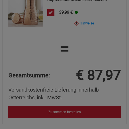
Beschreibung Marketing Cookies
39,99
€
Cookie-Informationen
anzeigen
Hinweise
Datenschutzerklärung
Impressum
=
€
87,97
Gesamtsumme:
Versandkostenfreie Lieferung innerhalb
Österreichs, inkl. MwSt.
Zusammen bestellen