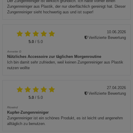
Der Zungenreiniger ist wirklich gründlich. Ich hatte vorher einen
Zungenreiniger aus Plastik, der nur oberflächlich gereinigt hat. Dieser
Zungenreiniger sieht hochwertig aus und ist super!
10.06.2026
Verifizierte Bewertung
5.0
/ 5.0
Annette G
Nützliches Accessoire zur täglichen Morgenroutine
Ich bin damit sehr zufrieden, weil keinen Zungenreiniger aus Plastik
nutzen wollte
27.04.2026
Verifizierte Bewertung
5.0
/ 5.0
Riowind
Kupfer-Zungenreiniger
Zungenreiniger ist ein schönes Produkt, es ist leicht und angenehm
alltäglich zu benutzen.