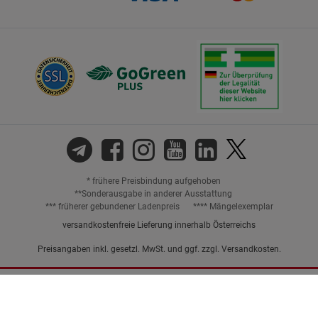
* frühere Preisbindung aufgehoben
**Sonderausgabe in anderer Ausstattung
*** früherer gebundener Ladenpreis
**** Mängelexemplar
versandkostenfreie Lieferung innerhalb Österreichs
Preisangaben inkl. gesetzl. MwSt. und ggf. zzgl.
Versandkosten.