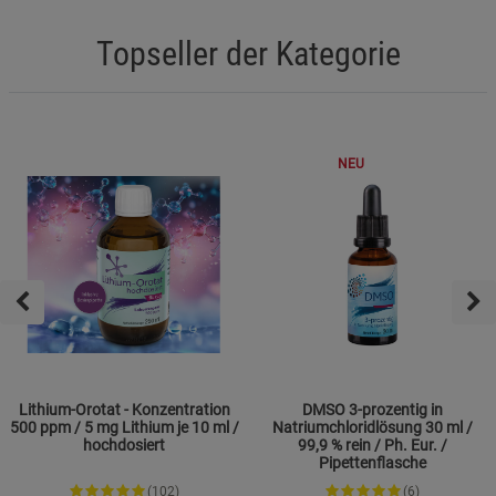
Topseller der Kategorie
NEU
Lithium-Orotat - Konzentration
DMSO 3-prozentig in
500 ppm / 5 mg Lithium je 10 ml /
Natriumchloridlösung 30 ml /
hochdosiert
99,9 % rein / Ph. Eur. /
Pipettenflasche
(102)
(6)