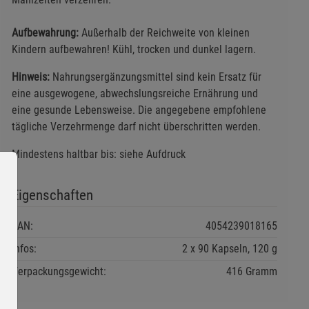
Aufbewahrung:
Außerhalb der Reichweite von kleinen
Kindern aufbewahren! Kühl, trocken und dunkel lagern.
Hinweis:
Nahrungsergänzungsmittel sind kein Ersatz für
eine ausgewogene, abwechslungsreiche Ernährung und
eine gesunde Lebensweise. Die angegebene empfohlene
tägliche Verzehrmenge darf nicht überschritten werden.
Mindestens haltbar bis: siehe Aufdruck
Eigenschaften
EAN:
4054239018165
Infos:
2 x 90 Kapseln, 120 g
Verpackungsgewicht:
416 Gramm