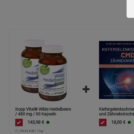
Kopp Vital® Wilde Heidelbeere
Kiefergelenkschm
/ 480 mg / 90 Kapseln
und Zähneknirsche
Übungsprogramm
143,98
€
18,00
€
(1.199,83 EUR / 1 kg)