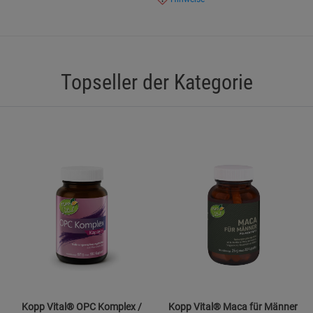
Marketing Cookies (3)
Marketing Cook
Beschreibung Marketing Cookies
Cookie-Informationen
anzeigen
Topseller der Kategorie
Datenschutzerklärung
Impressum
Kopp Vital® OPC Komplex /
Kopp Vital® Maca für Männer