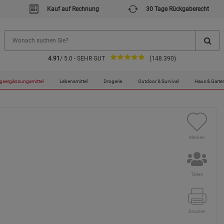
Kauf auf Rechnung
30 Tage Rückgaberecht
4.91
/ 5.0 - SEHR GUT
(148.390)
de Heidelbeere / 480 mg / 90 Kapseln
gsergänzungsmittel
Lebensmittel
Drogerie
Outdoor & Survival
Haus & Garte
Merken
Teilen
Drucken