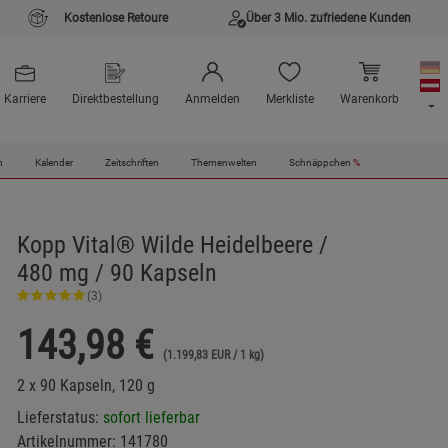
Kostenlose Retoure
Über 3 Mio. zufriedene Kunden
Karriere
Direktbestellung
Anmelden
Merkliste
Warenkorb
n
Kalender
Zeitschriften
Themenwelten
Schnäppchen
%
Kopp Vital® Wilde Heidelbeere /
480 mg / 90 Kapseln
(3)
143,98
€
(1.199,83 EUR / 1 kg)
2 x 90 Kapseln, 120 g
Lieferstatus:
sofort lieferbar
Artikelnummer:
141780