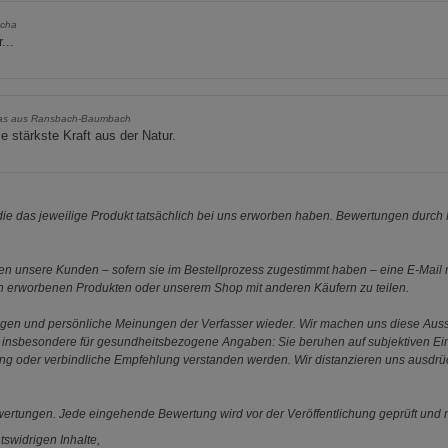
cha
...
as aus Ransbach-Baumbach
ie stärkste Kraft aus der Natur.
e das jeweilige Produkt tatsächlich bei uns erworben haben. Bewertungen durch P
 unsere Kunden – sofern sie im Bestellprozess zugestimmt haben – eine E-Mail m
en erworbenen Produkten oder unserem Shop mit anderen Käufern zu teilen.
ungen und persönliche Meinungen der Verfasser wieder. Wir machen uns diese Au
s gilt insbesondere für gesundheitsbezogene Angaben: Sie beruhen auf subjektiven 
ung oder verbindliche Empfehlung verstanden werden. Wir distanzieren uns ausdr
ewertungen. Jede eingehende Bewertung wird vor der Veröffentlichung geprüft und n
tswidrigen Inhalte,