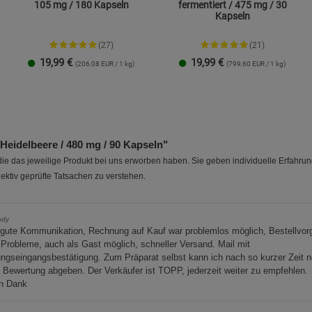
105 mg / 180 Kapseln
fermentiert / 475 mg / 30
Kapseln
(27)
(21)
19,99
€
19,99
€
(206,08 EUR / 1 kg)
(799,60 EUR / 1 kg)
1 Packung
2er-Pack
1 Packung
2er-Pack
eidelbeere / 480 mg / 90 Kapseln"
e das jeweilige Produkt bei uns erworben haben. Sie geben individuelle Erfahru
ektiv geprüfte Tatsachen zu verstehen.
ady
 gute Kommunikation, Rechnung auf Kauf war problemlos möglich, Bestellvor
Probleme, auch als Gast möglich, schneller Versand. Mail mit
ngseingangsbestätigung. Zum Präparat selbst kann ich nach so kurzer Zeit 
 Bewertung abgeben. Der Verkäufer ist TOPP, jederzeit weiter zu empfehlen.
en Dank