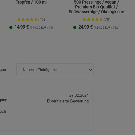
Tropfen / 100 ml
500 Presslinge / vegan /
Premium Bio-Qualität /
Süßwasseralge / Ökologische
Aquakultur
(46)
(70)
14,99
€
24,99
€
(149,90 EUR / 1 l)
(124,95 EUR / 1 kg)
1 Packung
2er-Pack
ngen
27.02.2024
gang
Verifizierte Bewertung
noch