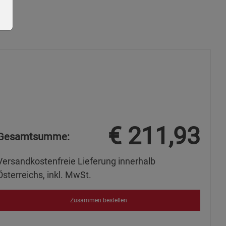
ie Gruppe
€
211,93
Gesamtsumme:
Versandkostenfreie Lieferung innerhalb
Österreichs, inkl. MwSt.
s
Zusammen bestellen