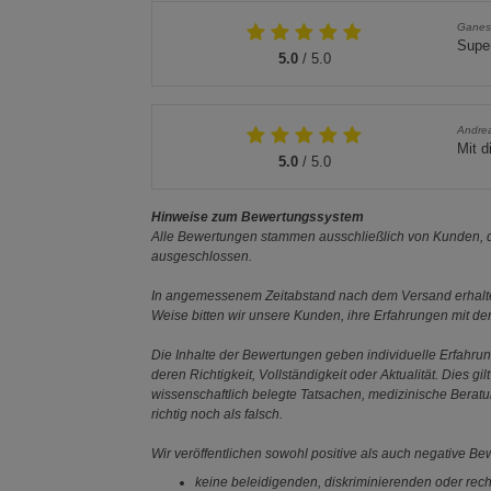
Ganes
Super
5.0
/ 5.0
Andre
Mit d
5.0
/ 5.0
Hinweise zum Bewertungssystem
Alle Bewertungen stammen ausschließlich von Kunden, di
ausgeschlossen.
In angemessenem Zeitabstand nach dem Versand erhalten
Weise bitten wir unsere Kunden, ihre Erfahrungen mit d
Die Inhalte der Bewertungen geben individuelle Erfahr
deren Richtigkeit, Vollständigkeit oder Aktualität. Die
wissenschaftlich belegte Tatsachen, medizinische Berat
richtig noch als falsch.
Wir veröffentlichen sowohl positive als auch negative B
keine beleidigenden, diskriminierenden oder rech