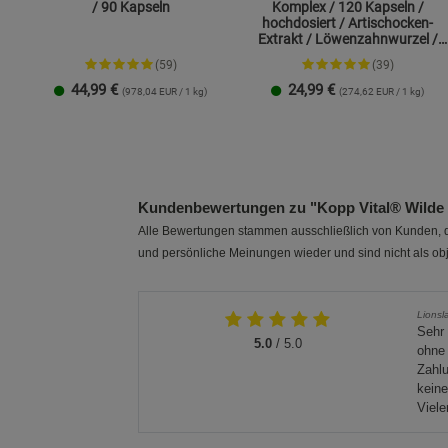
/ 90 Kapseln
Komplex / 120 Kapseln /
hochdosiert / Artischocken-
Extrakt / Löwenzahnwurzel /
Cholin
(59)
(39)
44,99
€
24,99
€
(978,04 EUR / 1 kg)
(274,62 EUR / 1 kg)
1 Packung
2er-Pack
1 Packung
2er-Pack
Kundenbewertungen zu "Kopp Vital® Wilde H
Alle Bewertungen stammen ausschließlich von Kunden, di
und persönliche Meinungen wieder und sind nicht als obj
Lionsl
Sehr
5.0
/ 5.0
ohne 
Zahlu
keine
Viel