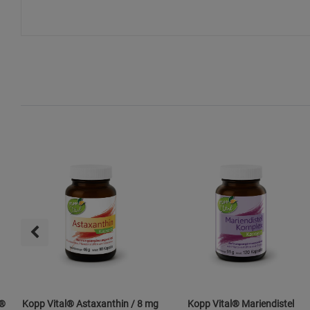
l®
Kopp Vital® Astaxanthin / 8 mg
Kopp Vital® Mariendistel