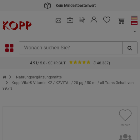
Kauf auf Rechnung
4.91
/ 5.0 - SEHR GUT
(148.387)
Zur Startseite des Kopp Verlag Online-Shop
Nahrungsergänzungsmittel
Kopp Vital® Vitamin K2 / K2VITAL / 20 µg / 50 ml / all-Trans-Gehalt von
99,7%
Merken