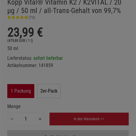
Kopp Vital® Vitamin K2 / K2VITAL / 20
µg / 50 ml / all-Trans-Gehalt von 99,7%
(73)
23,99
€
(479,80 EUR / 1 l)
50 ml
Lieferstatus:
sofort lieferbar
Artikelnummer:
141859
1 Packung
2er-Pack
Menge
In den Warenkorb >>