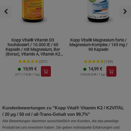
Kopp Vital® Vitamin D3
Kopp Vital® Magnesium forte /
hochdosiert / 10.000 IE / 60
Magnesium-Komplex / 165 mg /
Kapseln / mit Magnesium, Bor
90 Kapseln
(Borax), Vitamin A, Vitamin K2
und Zink
(257)
(139)
19,99
€
14,99
€
(377,17 EUR / 1 kg)
(194,68 EUR / 1 kg)
Kundenbewertungen zu "Kopp Vital® Vitamin K2 / K2VITAL
/ 20 µg / 50 ml / all-Trans-Gehalt von 99,7%"
Alle Bewertungen stammen ausschließlich von Kunden, die das jeweilige
Produkt bei uns erworben haben. Sie geben individuelle Erfahrungen und