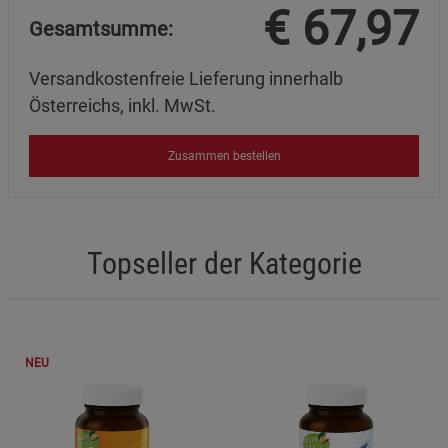
€
67,97
Cookie-Informationen
anzeigen
Gesamtsumme:
Marketing Cookies (3)
Marketing Cookies
Versandkostenfreie Lieferung innerhalb
Beschreibung Marketing Cookies
Österreichs, inkl. MwSt.
Cookie-Informationen
anzeigen
Zusammen bestellen
Datenschutzerklärung
Impressum
Topseller der Kategorie
NEU