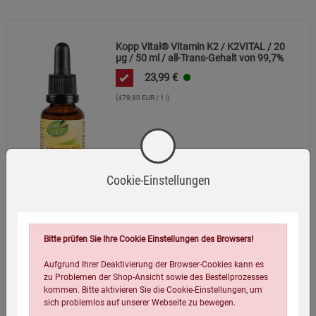
Kopp Vital® Vitamin K2 / K2VITAL / 20
µg / 50 ml / all-Trans-Gehalt von 99,7%
23,99
€
(479,80 EUR / 1 l)
Cookie-Einstellungen
Bitte prüfen Sie Ihre Cookie Einstellungen des Browsers!
Aufgrund Ihrer Deaktivierung der Browser-Cookies kann es
zu Problemen der Shop-Ansicht sowie des Bestellprozesses
kommen. Bitte aktivieren Sie die Cookie-Einstellungen, um
Kopp Vital® Bio-Acerola-Pulver / 100 g / MHD
sich problemlos auf unserer Webseite zu bewegen.
08.10.26