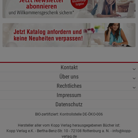
Beschreibung Notwendige Cookies
Cookie-Informationen
anzeigen
Statistik Cookies (1)
Statistik Cookies
Beschreibung Statistik Cookies
Cookie-Informationen
anzeigen
Kontakt
Marketing Cookies (3)
Marketing Cookies
Über uns
Beschreibung Marketing Cookies
Rechtliches
Cookie-Informationen
anzeigen
Impressum
Datenschutzerklärung
Impressum
Datenschutz
BIO-zertifiziert: Kontrollstelle DE-ÖKO-006
Hersteller aller vom Kopp Verlag herausgegebenen Bücher ist:
Kopp Verlag e.K. - Bertha-Benz-Str. 10 - 72108 Rottenburg a. N. - info@kopp-
verlag.de