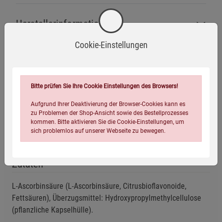
Herstellerinformationen
Cookie-Einstellungen
Bitte prüfen Sie Ihre Cookie Einstellungen des Browsers!
Ohne Gentechnik
Glutenfrei
Laktosefrei
Aufgrund Ihrer Deaktivierung der Browser-Cookies kann es
zu Problemen der Shop-Ansicht sowie des Bestellprozesses
kommen. Bitte aktivieren Sie die Cookie-Einstellungen, um
Vegan
sich problemlos auf unserer Webseite zu bewegen.
Zutaten
L-Ascorbinsäure (L-Ascorbinsäure, Citrusbioflavonoide,
Fettsäuren), Überzugsmittel: Hydroxypropylmethylcellulose
(pflanzliche Kapselhülle).
Einstellungen speichern für die Gruppe
Einstellungen speichern für die Gruppe