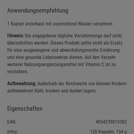
Anwendungsempfehlung
Einstellungen speichern für die Gruppe
Zurück
Einwilligung nicht erteilen
1 Kapsel unzerkaut mit ausreichend Wasser verzehren.
Notwendige Cookies (5)
Hinweis:
Die angegebene tägliche Verzehrmenge darf nicht
Beschreibung Notwendige Cookies
überschritten werden. Dieses Produkt sollte nicht als Ersatz
für eine ausgewogene und abwechslungsreiche Ernährung
Cookie-Informationen
anzeigen
und eine gesunde Lebensweise dienen. Auf den Verzehr
weiterer Nahrungsergänzungsmittel mit Vitamin C ist zu
Statistik Cookies (1)
Statistik Cookies
verzichten.
Beschreibung Statistik Cookies
Aufbewahrung:
Außerhalb der Reichweite von kleinen Kindern
Cookie-Informationen
anzeigen
aufbewahren! Kühl, trocken und dunkel lagern.
Marketing Cookies (3)
Marketing Cookies
Eigenschaften
Beschreibung Marketing Cookies
EAN:
4054239013382
Cookie-Informationen
anzeigen
Infos:
120 Kapseln, 134 g