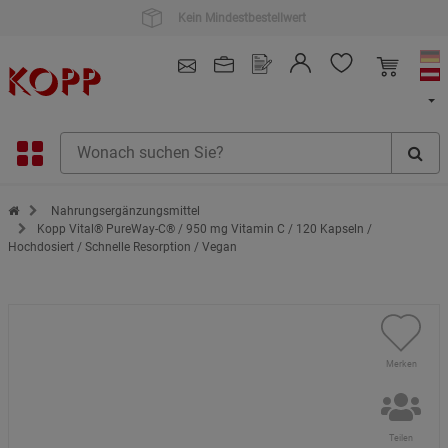
Kauf auf Rechnung
4.91
/ 5.0 - SEHR GUT
(148.391)
Zur Startseite des Kopp Verlag Online-Shop
Nahrungsergänzungsmittel
Kopp Vital® PureWay-C® / 950 mg Vitamin C / 120 Kapseln /
Hochdosiert / Schnelle Resorption / Vegan
Merken
Teilen