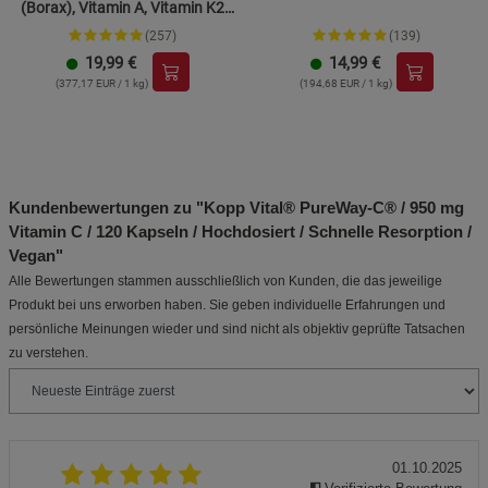
(Borax), Vitamin A, Vitamin K2
und Zink
(257)
(139)
19,99
€
14,99
€
(377,17 EUR / 1 kg)
(194,68 EUR / 1 kg)
Kundenbewertungen zu "Kopp Vital® PureWay-C® / 950 mg
Vitamin C / 120 Kapseln / Hochdosiert / Schnelle Resorption /
Vegan"
Alle Bewertungen stammen ausschließlich von Kunden, die das jeweilige
Produkt bei uns erworben haben. Sie geben individuelle Erfahrungen und
persönliche Meinungen wieder und sind nicht als objektiv geprüfte Tatsachen
zu verstehen.
01.10.2025