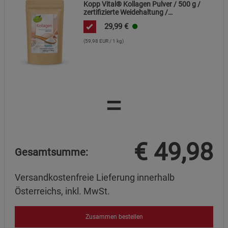
Kopp Vital® Kollagen Pulver / 500 g /
zertifizierte Weidehaltung /
Kollagenhydrolysat / Kollagenpeptid /
29,99
€
91% Eiweiß
(59,98 EUR / 1 kg)
=
€
49,98
Gesamtsumme:
Versandkostenfreie Lieferung innerhalb
Österreichs, inkl. MwSt.
Zusammen bestellen