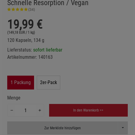
Schnelle Resorption / Vegan
(34)
19,99
€
(149,18 EUR / 1 kg)
120 Kapseln, 134 g
Lieferstatus:
sofort lieferbar
Artikelnummer:
140163
1 Packung
2er-Pack
Menge
In den Warenkorb >>
Toggle D
Zur Merkliste hinzufügen