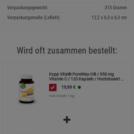
Datenschutzerklärung
Impressum
Verpackungsgewicht:
315 Gramm
Verpackungsmaße (LxBxH):
12,2
6,3
6,3
cm
Wird oft zusammen bestellt:
Kopp Vital® PureWay-C® / 950 mg
Vitamin C / 120 Kapseln / Hochdosiert /
Schnelle Resorption / Vegan
19,99
€
(149,18 EUR / 1 kg)