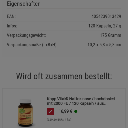
Statistik Cookies (1)
Eigenschaften
Beschreibung Statistik Cookies
EAN:
4054239013429
Cookie-Informationen
anzeigen
Infos:
120 Kapseln, 27 g
Marketing Cookies (3)
Marketing Cookies
Verpackungsgewicht:
175 Gramm
Beschreibung Marketing Cookies
Verpackungsmaße (LxBxH):
10,2
5,8
5,8
cm
Cookie-Informationen
anzeigen
Datenschutzerklärung
Impressum
Wird oft zusammen bestellt:
Kopp Vital® Nattokinase / hochdosiert
mit 2000 FU / 120 Kapseln / aus
fermentierten Sojabohnen / GMO-frei /
16,99
€
vegan
(629,26 EUR / 1 kg)