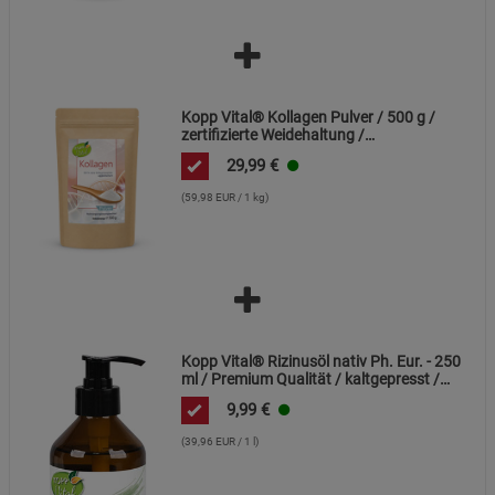
Kopp Vital® Kollagen Pulver / 500 g /
zertifizierte Weidehaltung /
Kollagenhydrolysat / Kollagenpeptid /
29,99
€
91% Eiweiß
(59,98 EUR / 1 kg)
Kopp Vital® Rizinusöl nativ Ph. Eur. - 250
ml / Premium Qualität / kaltgepresst /
frei von Alkaloiden
9,99
€
(39,96 EUR / 1 l)