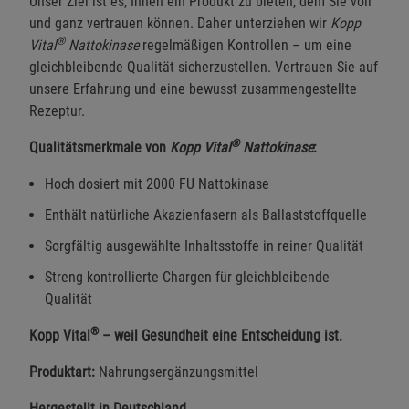
Unser Ziel ist es, Ihnen ein Produkt zu bieten, dem Sie voll
und ganz vertrauen können. Daher unterziehen wir
Kopp
®
Vital
Nattokinase
regelmäßigen Kontrollen – um eine
gleichbleibende Qualität sicherzustellen. Vertrauen Sie auf
unsere Erfahrung und eine bewusst zusammengestellte
Rezeptur.
®
Qualitätsmerkmale von
Kopp Vital
Nattokinase
:
Hoch dosiert mit 2000 FU Nattokinase
Enthält natürliche Akazienfasern als Ballaststoffquelle
Sorgfältig ausgewählte Inhaltsstoffe in reiner Qualität
Streng kontrollierte Chargen für gleichbleibende
Qualität
®
Kopp Vital
– weil Gesundheit eine Entscheidung ist.
Produktart:
Nahrungsergänzungsmittel
Hergestellt in Deutschland