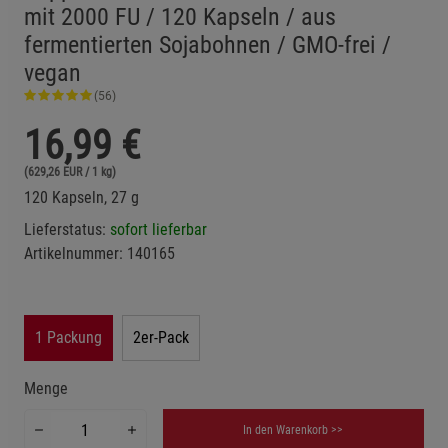
mit 2000 FU / 120 Kapseln / aus
fermentierten Sojabohnen / GMO-frei /
vegan
(56)
16,99
€
(629,26 EUR / 1 kg)
120 Kapseln, 27 g
Lieferstatus:
sofort lieferbar
Artikelnummer:
140165
1 Packung
2er-Pack
Menge
In den Warenkorb >>