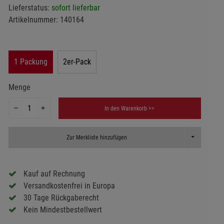
Lieferstatus:
sofort lieferbar
Artikelnummer:
140164
1 Packung
2er-Pack
Menge
In den Warenkorb >>
Toggle Dropd
Zur Merkliste hinzufügen
Kauf auf Rechnung
Versandkostenfrei in Europa
30 Tage Rückgaberecht
Kein Mindestbestellwert