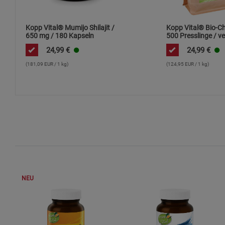
Kopp Vital® Mumijo Shilajit /
Kopp Vital® Bio-Chl
650 mg / 180 Kapseln
500 Presslinge / v
Premium Bio-Qualit
24,99
€
24,99
€
Süßwasseralge / Ö
Aquakultur
(181,09 EUR / 1 kg)
(124,95 EUR / 1 kg)
NEU