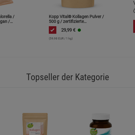
Marketing Cookies (3)
Marketing Cook
Beschreibung Marketing Cookies
orella /
Kopp Vital® Kollagen Pulver /
egan /
500 g / zertifizierte
Cookie-Informationen
anzeigen
ät /
Weidehaltung /
29,99
€
kologische
Kollagenhydrolysat /
Kollagenpeptid / 91% Eiweiß
(59,98 EUR / 1 kg)
Datenschutzerklärung
Impressum
Topseller der Kategorie