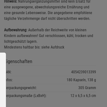
Hinweis:
Nahrungsergänzungsmittel sind kein Ersatz für
eine ausgewogene, abwechslungsreiche Ernährung und
eine gesunde Lebensweise. Die angegebene empfohlene
tägliche Verzehrmenge darf nicht überschritten werden.
Aufbewahrung:
Außerhalb der Reichweite von kleinen
Kindern aufbewahren! Gut verschlossen, kühl, trocken und
lichtgeschützt lagern.
Mindestens haltbar bis: siehe Aufdruck
Eigenschaften
EAN:
4054239013399
Infos:
180 Kapseln, 138 g
Verpackungsgewicht:
305 Gramm
Verpackungsmaße (LxBxH):
12
6,5
6,5
cm