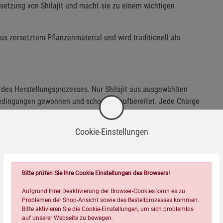
nsetzung von Shilajit und macht sie zu einem wichtigen
 aus zersetztem Pflanzenmaterial und wird traditionell als
t des Herstellungsprozesses. Nur Shilajit aus ausgewählten
 Bedingungen gewonnen und schonend aufbereitet. Jede Charge
ondere die Reinheit und der Gehalt organischer Bestandteile
Cookie-Einstellungen
 Essenz einer uralten Welt, in der Natur und Zeit
Bitte prüfen Sie Ihre Cookie Einstellungen des Browsers!
Aufgrund Ihrer Deaktivierung der Browser-Cookies kann es zu
Problemen der Shop-Ansicht sowie des Bestellprozesses kommen.
Bitte aktivieren Sie die Cookie-Einstellungen, um sich problemlos
auf unserer Webseite zu bewegen.