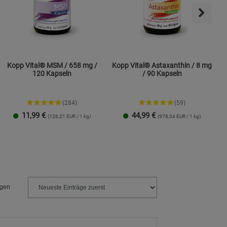
Kopp Vital® MSM / 658 mg /
Kopp Vital® Astaxanthin / 8 mg
120 Kapseln
/ 90 Kapseln
(284)
(59)
11,99
€
44,99
€
(126,21 EUR / 1 kg)
(978,04 EUR / 1 kg)
1 Packung
2er-Pack
1 Packung
2er-Pack
ngen