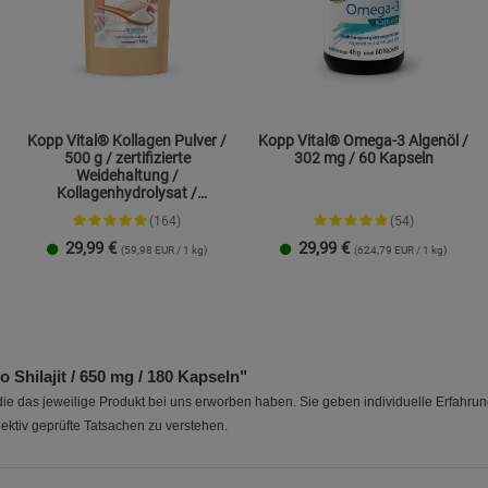
Kopp Vital® Kollagen Pulver /
Kopp Vital® Omega-3 Algenöl /
500 g / zertifizierte
302 mg / 60 Kapseln
Weidehaltung /
Kollagenhydrolysat /
Kollagenpeptid / 91% Eiweiß
(164)
(54)
29,99
€
29,99
€
(59,98 EUR / 1 kg)
(624,79 EUR / 1 kg)
1 Packung
2er-Pack
hilajit / 650 mg / 180 Kapseln"
e das jeweilige Produkt bei uns erworben haben. Sie geben individuelle Erfahru
ektiv geprüfte Tatsachen zu verstehen.