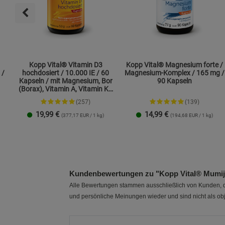
Kopp Vital® Vitamin D3
Kopp Vital® Magnesium forte /
 /
hochdosiert / 10.000 IE / 60
Magnesium-Komplex / 165 mg /
Kapseln / mit Magnesium, Bor
90 Kapseln
(Borax), Vitamin A, Vitamin K2
und Zink
(257)
(139)
19,99
€
14,99
€
(377,17 EUR / 1 kg)
(194,68 EUR / 1 kg)
1 Packung
2er-Pack
1 Packung
2er-Pack
Kundenbewertungen zu "Kopp Vital® Mumijo S
Alle Bewertungen stammen ausschließlich von Kunden, di
und persönliche Meinungen wieder und sind nicht als obj