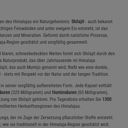
öhen des Himalajas ein Naturgeheimnis:
Shilajit
- auch bekannt
chtigen Felswänden und unter ewigem Eis entsteht, ist das
lanzen und Mineralien. Geformt durch natürliche Prozesse,
laja-Region geschätzt und sorgfältig gesammelt.
 klaren, schneebedeckten Weiten formt sich Shilajit durch den
es Naturprodukt, das über Jahrtausende im Himalaja
lajit, das auch Mumijo genannt wird, fließt wie eine dunkle,
 - stets mit Respekt vor der Natur und der langen Tradition.
 in seiner sorgfältig aufbereiteten Form. Jede Kapsel enthält
äuren
(325 Milligramm) und
Huminsäuren
(65 Milligramm),
zung von Shilajit gehören. Pro Tagesdosis erhalten Sie
1300
rollierten Herkunftsregionen des Himalajas.
ungs, der im Zuge der Zersetzung pflanzlicher Stoffe entsteht.
, wie sie traditionell in der Himalaja-Region geschätzt wird.