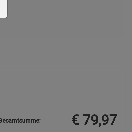
ie Gruppe
s
€
79,97
Gesamtsumme: