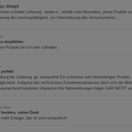
a
jo Shilajit
mmer schnelle Lieferung - danke☺️, enthält viele Mineralien, prima Produkt zu
erung der Leistungsfähigkeit, zur Unterstützung des Immunsystems...
11
zu empfehlen
em Produkt bin ich sehr zufrieden
!
 perfekt
llung bis Lieferung -gt; einwandfrei Ein scheinbar sehr hochwertiges Produkt.
äglichkeit. Aufgrund des recht kurzen Einnahmezeitraumes lässt sich die Wir
t ausreichend beurteilen.Unerwünschte Nebenwirkungen liegen GAR NICHT vo
ine Maier
s bestens, vielen Dank
mehr Energie, das ist echt erstaunlich!