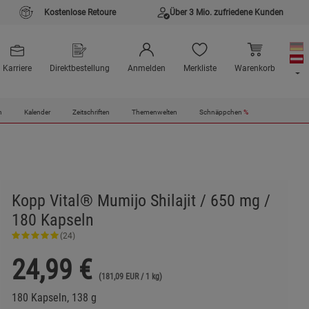
Kostenlose Retoure
Über 3 Mio. zufriedene Kunden
Karriere
Direktbestellung
Anmelden
Merkliste
Warenkorb
n
Kalender
Zeitschriften
Themenwelten
Schnäppchen
%
Kopp Vital® Mumijo Shilajit / 650 mg /
180 Kapseln
(24)
24,99
€
(181,09 EUR / 1 kg)
180 Kapseln, 138 g