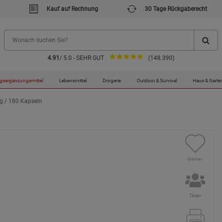
Kauf auf Rechnung
30 Tage Rückgaberecht
4.91
/ 5.0 - SEHR GUT
(148.390)
gsergänzungsmittel
Lebensmittel
Drogerie
Outdoor & Survival
Haus & Garte
mg / 180 Kapseln
Merken
Teilen