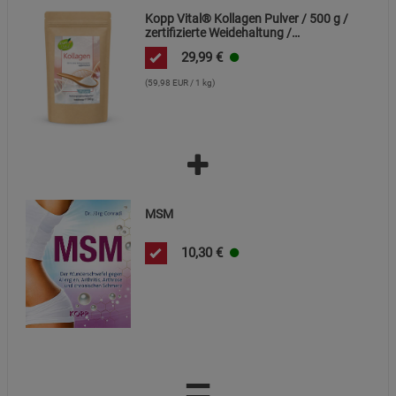
Kopp Vital® Kollagen Pulver / 500 g /
zertifizierte Weidehaltung /
Statistik Cookies (1)
Statistik Cookies
Kollagenhydrolysat / Kollagenpeptid /
29,99
€
91% Eiweiß
Beschreibung Statistik Cookies
(59,98 EUR / 1 kg)
Cookie-Informationen
anzeigen
Marketing Cookies (3)
Marketing Cookies
Beschreibung Marketing Cookies
Cookie-Informationen
anzeigen
MSM
Datenschutzerklärung
Impressum
10,30
€
=