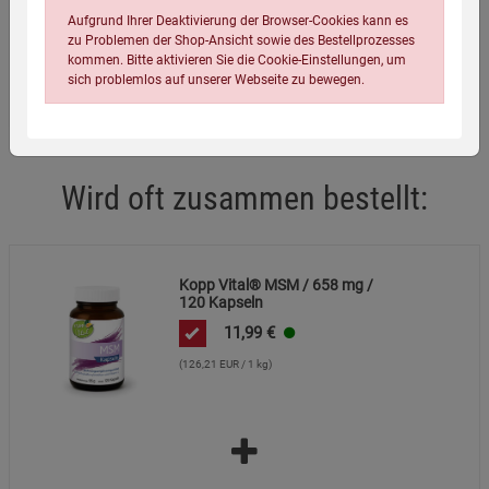
Infos:
120 Kapseln, 95 g
Aufgrund Ihrer Deaktivierung der Browser-Cookies kann es
Verpackungsgewicht:
274 Gramm
zu Problemen der Shop-Ansicht sowie des Bestellprozesses
kommen. Bitte aktivieren Sie die Cookie-Einstellungen, um
Verpackungsmaße (LxBxH):
12
6,5
6,5
cm
sich problemlos auf unserer Webseite zu bewegen.
Wird oft zusammen bestellt:
Einstellungen speichern für die Gruppe
Einstellungen speichern für die Gruppe
Kopp Vital® MSM / 658 mg /
120 Kapseln
11,99
€
Einstellungen speichern für die Gruppe
Zurück
Einwilligung nicht erteilen
(126,21 EUR / 1 kg)
Notwendige Cookies (5)
Beschreibung Notwendige Cookies
Cookie-Informationen
anzeigen