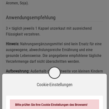
Aromen, Soja).
Anwendungsempfehlung
3 × täglich jeweils 1 Kapsel unzerkaut mit ausreichend
Flüssigkeit verzehren.
Hinweis:
Nahrungsergänzungsmittel sind kein Ersatz für eine
ausgewogene, abwechslungsreiche Ernährung und eine
gesunde Lebensweise. Die angegebene empfohlene tägliche
Verzehrmenge darf nicht überschritten werden.
Aufbewahrung:
Außerhalb der Reichweite von kleinen Kindern
aufbewahren! Kühl, trocken und dunkel lagern.
Cookie-Einstellungen
Eigenschaften
EAN:
4054239000443
Bitte prüfen Sie Ihre Cookie Einstellungen des Browsers!