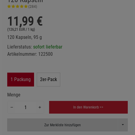
(284)
11,99
€
(126,21 EUR / 1 kg)
120 Kapseln, 95 g
Lieferstatus:
sofort lieferbar
Artikelnummer:
122500
1 Packung
2er-Pack
Menge
In den Warenkorb >>
Toggle D
Zur Merkliste hinzufügen