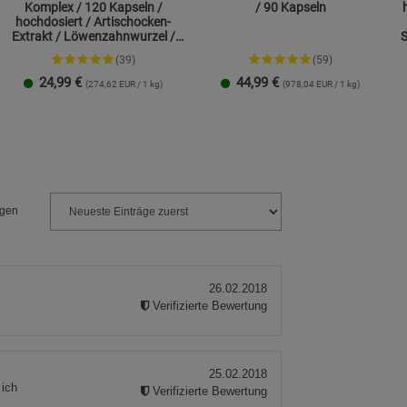
Komplex / 120 Kapseln /
/ 90 Kapseln
hochdosiert / Artischocken-
Extrakt / Löwenzahnwurzel /
S
Cholin
(39)
(59)
24,99
€
44,99
€
(274,62 EUR / 1 kg)
(978,04 EUR / 1 kg)
1 Packung
2er-Pack
1 Packung
2er-Pack
ngen
26.02.2018
Verifizierte Bewertung
25.02.2018
 ich
Verifizierte Bewertung