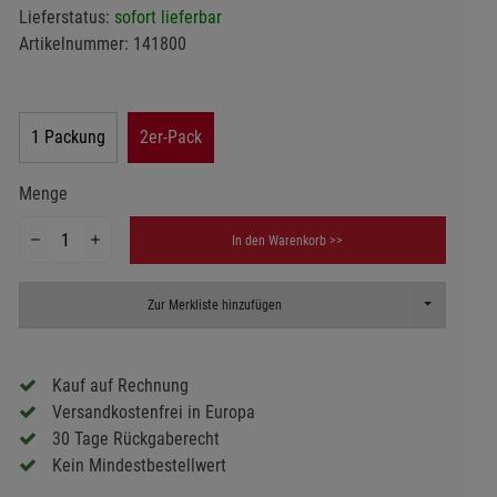
Lieferstatus:
sofort lieferbar
Artikelnummer:
141800
1 Packung
2er-Pack
Menge
In den Warenkorb >>
Toggle Dropd
Zur Merkliste hinzufügen
Kauf auf Rechnung
Versandkostenfrei in Europa
30 Tage Rückgaberecht
Kein Mindestbestellwert