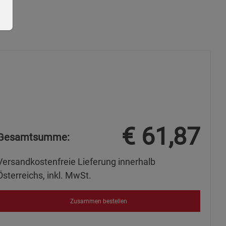
ie Gruppe
€
61,87
Gesamtsumme:
Versandkostenfreie Lieferung innerhalb
Österreichs, inkl. MwSt.
s
Zusammen bestellen