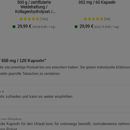
500 g / zertifizierte
302 mg / 60 Kapseln
Weidehaltung /
Kollagenhydrolysat /
Kollagenpeptid / 91% Eiweiß
(164)
(54)
29,99
€
29,99
€
(59,98 EUR / 1 kg)
(624,79 EUR / 1 kg)
1 Packung
2er-Pack
658 mg / 120 Kapseln"
e das jeweilige Produkt bei uns erworben haben. Sie geben individuelle Erfahru
ektiv geprüfte Tatsachen zu verstehen.
a R.
ehr zufrieden und kann es weiter empfehlen
 aus Silvaplana
die Kapseln für den Urlaub bzw. für unterwegs bestellt, normalerweise nehme
ose Pulver