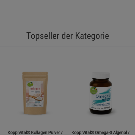
Marketing Cookies (3)
Marketing Cook
Beschreibung Marketing Cookies
Cookie-Informationen
anzeigen
Topseller der Kategorie
Datenschutzerklärung
Impressum
Kopp Vital® Kollagen Pulver /
Kopp Vital® Omega-3 Algenöl /