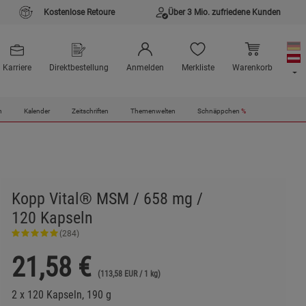
Kostenlose Retoure
Über 3 Mio. zufriedene Kunden
Karriere
Direktbestellung
Anmelden
Merkliste
Warenkorb
n
Kalender
Zeitschriften
Themenwelten
Schnäppchen
%
Kopp Vital® MSM / 658 mg /
120 Kapseln
(284)
21,58
€
(113,58 EUR / 1 kg)
2 x 120 Kapseln, 190 g