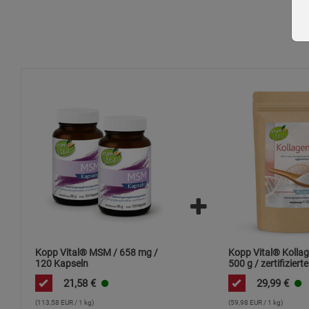
Kopp Vital® MSM / 658 mg /
Kopp Vital® Kollag
120 Kapseln
500 g / zertifizierte
Weidehaltung /
21,58
€
29,99
€
Kollagenhydrolysat
Kollagenpeptid / 9
(113,58 EUR / 1 kg)
(59,98 EUR / 1 kg)