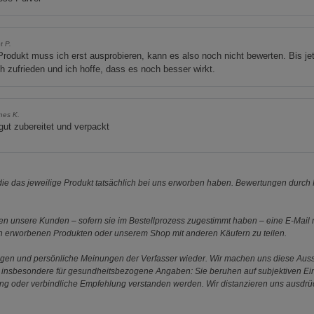
t P.
rodukt muss ich erst ausprobieren, kann es also noch nicht bewerten. Bis je
ch zufrieden und ich hoffe, dass es noch besser wirkt.
nes K.
gut zubereitet und verpackt
e das jeweilige Produkt tatsächlich bei uns erworben haben. Bewertungen durch P
 unsere Kunden – sofern sie im Bestellprozess zugestimmt haben – eine E-Mail m
en erworbenen Produkten oder unserem Shop mit anderen Käufern zu teilen.
ungen und persönliche Meinungen der Verfasser wieder. Wir machen uns diese Au
s gilt insbesondere für gesundheitsbezogene Angaben: Sie beruhen auf subjektiven 
ung oder verbindliche Empfehlung verstanden werden. Wir distanzieren uns ausdr