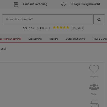
Kauf auf Rechnung
30 Tage Rückgaberecht
4.91
/ 5.0 - SEHR GUT
(148.391)
gsergänzungsmittel
Lebensmittel
Drogerie
Outdoor & Survival
Haus & Garte
apseln
Merken
Teilen