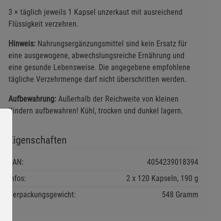
3 × täglich jeweils 1 Kapsel unzerkaut mit ausreichend
Flüssigkeit verzehren.
Hinweis:
Nahrungsergänzungsmittel sind kein Ersatz für
eine ausgewogene, abwechslungsreiche Ernährung und
eine gesunde Lebensweise. Die angegebene empfohlene
tägliche Verzehrmenge darf nicht überschritten werden.
Aufbewahrung:
Außerhalb der Reichweite von kleinen
Kindern aufbewahren! Kühl, trocken und dunkel lagern.
Eigenschaften
EAN:
4054239018394
Infos:
2 x 120 Kapseln, 190 g
Verpackungsgewicht:
548 Gramm