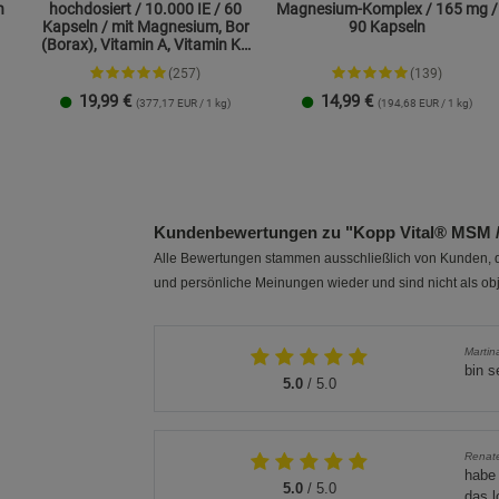
n
hochdosiert / 10.000 IE / 60
Magnesium-Komplex / 165 mg /
Kapseln / mit Magnesium, Bor
90 Kapseln
(Borax), Vitamin A, Vitamin K2
und Zink
(257)
(139)
19,99
€
14,99
€
(377,17 EUR / 1 kg)
(194,68 EUR / 1 kg)
1 Packung
2er-Pack
1 Packung
2er-Pack
Kundenbewertungen zu "Kopp Vital® MSM / 
Alle Bewertungen stammen ausschließlich von Kunden, di
und persönliche Meinungen wieder und sind nicht als obj
Martin
bin s
5.0
/ 5.0
Renate
habe 
5.0
/ 5.0
das l