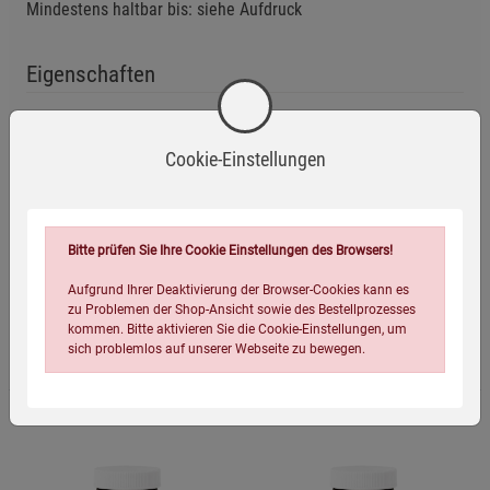
Mindestens haltbar bis: siehe Aufdruck
Eigenschaften
EAN:
4054239006117
Cookie-Einstellungen
Infos:
50 ml
Verpackungsgewicht:
125 Gramm
Verpackungsmaße (LxBxH):
12
4
4
cm
Bitte prüfen Sie Ihre Cookie Einstellungen des Browsers!
Aufgrund Ihrer Deaktivierung der Browser-Cookies kann es
zu Problemen der Shop-Ansicht sowie des Bestellprozesses
kommen. Bitte aktivieren Sie die Cookie-Einstellungen, um
Passend dazu
sich problemlos auf unserer Webseite zu bewegen.