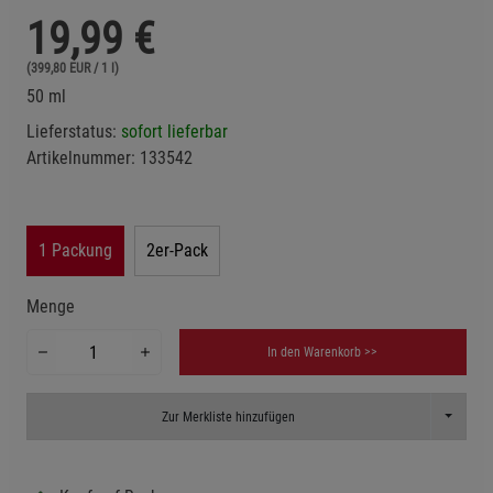
19,99
€
(399,80 EUR / 1 l)
50 ml
Lieferstatus:
sofort lieferbar
Artikelnummer:
133542
1 Packung
2er-Pack
Menge
In den Warenkorb >>
Toggle D
Zur Merkliste hinzufügen