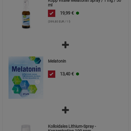
Kopp Vital® Melatonin Spray / 1 mg / 50
ml
Cookie-Informationen
anzeigen
19,99
€
Datenschutzerklärung
Impressum
(399,80 EUR / 1 l)
Melatonin
13,40
€
Kolloidales Lithium-Spray -
Konzentration 100 ppm