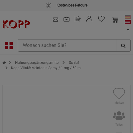
Kostenlose Retoure
4.91
/ 5.0 - SEHR GUT
(148.387)
Zur Startseite des Kopp Verlag Online-Shop
Nahrungsergänzungsmittel
Schlaf
Kopp Vital® Melatonin Spray / 1 mg / 50 ml
Merken
Teilen