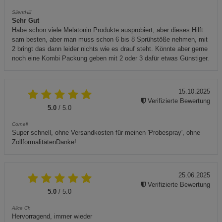
SilentHill
Sehr Gut
Habe schon viele Melatonin Produkte ausprobiert, aber dieses Hilft
sam besten, aber man muss schon 6 bis 8 Sprühstöße nehmen, mit
2 bringt das dann leider nichts wie es drauf steht. Könnte aber gerne
noch eine Kombi Packung geben mit 2 oder 3 dafür etwas Günstiger.
15.10.2025
Verifizierte Bewertung
5.0
/ 5.0
Corneli
Super schnell, ohne Versandkosten für meinen 'Probespray', ohne
ZollformalitätenDanke!
25.06.2025
Verifizierte Bewertung
5.0
/ 5.0
Alice Ch
Hervorragend, immer wieder