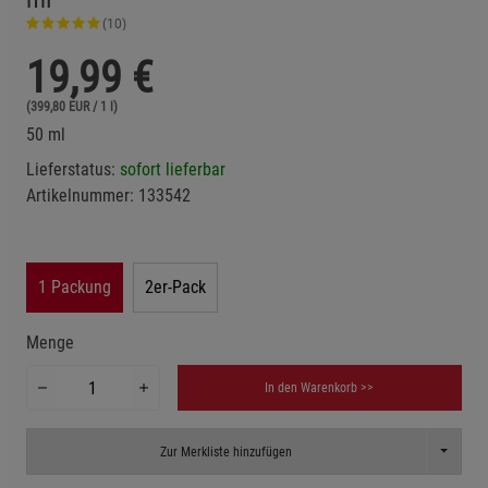
(10)
19,99
€
(399,80 EUR / 1 l)
50 ml
Lieferstatus:
sofort lieferbar
Artikelnummer:
133542
1 Packung
2er-Pack
Menge
In den Warenkorb >>
Toggle D
Zur Merkliste hinzufügen