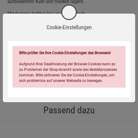
aufbewahren! Kühl und trocken lagern.
Mindestens haltbar bis: siehe Aufdruck
Cookie-Einstellungen
Eigenschaften
EAN:
4054239006117
Bitte prüfen Sie Ihre Cookie Einstellungen des Browsers!
Infos:
50 ml
Aufgrund Ihrer Deaktivierung der Browser-Cookies kann es
Verpackungsgewicht:
125 Gramm
zu Problemen der Shop-Ansicht sowie des Bestellprozesses
kommen. Bitte aktivieren Sie die Cookie-Einstellungen, um
Verpackungsmaße (LxBxH):
12
4
4
cm
sich problemlos auf unserer Webseite zu bewegen.
Passend dazu
Einstellungen speichern für die Gruppe
Einstellungen speichern für die Gruppe