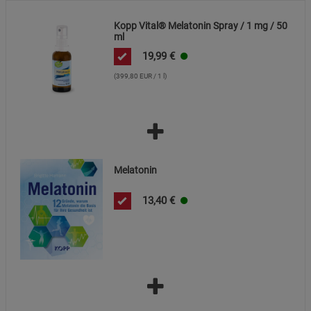
Datenschutzerklärung
Impressum
Kopp Vital® Melatonin Spray / 1 mg / 50
ml
19,99
€
(399,80 EUR / 1 l)
Melatonin
13,40
€