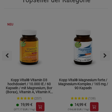
NEU
Kopp Vital® Vitamin D3
Kopp Vital® Magnesium forte /
hochdosiert / 10.000 IE / 60
Magnesium-Komplex / 165 mg /
Kapseln / mit Magnesium, Bor
90 Kapseln
(Borax), Vitamin A, Vitamin K2
und Zink
(257)
(139)
19,99
€
14,99
€
(377,17 EUR / 1 kg)
(194,68 EUR / 1 kg)