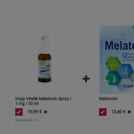
Kopp Vital® Melatonin Spray /
Melatonin
1 mg / 50 ml
19,99
€
13,40
€
(399,80 EUR / 1 l)