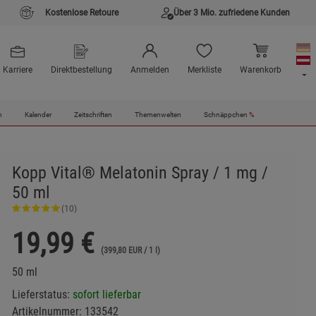
Kostenlose Retoure
Über 3 Mio. zufriedene Kunden
Karriere
Direktbestellung
Anmelden
Merkliste
Warenkorb
n
Kalender
Zeitschriften
Themenwelten
Schnäppchen
%
Kopp Vital® Melatonin Spray / 1 mg /
50 ml
(10)
19,99
€
(399,80 EUR / 1 l)
50 ml
Lieferstatus:
sofort lieferbar
Artikelnummer:
133542