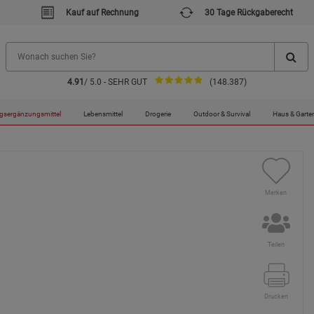
Kauf auf Rechnung
30 Tage Rückgaberecht
4.91
/ 5.0 - SEHR GUT
(148.387)
pray / 1 mg / 50 ml
gsergänzungsmittel
Lebensmittel
Drogerie
Outdoor & Survival
Haus & Garte
Merken
Teilen
Drucken