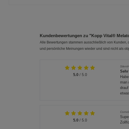
Kundenbewertungen zu "Kopp Vital® Melaton
Alle Bewertungen stammen ausschließlich von Kunden, di
und persönliche Meinungen wieder und sind nicht als obj
SilentH
Sehr
5.0
/ 5.0
Habe 
man m
drauf
etwas
Cornel
Super
5.0
/ 5.0
Zollf