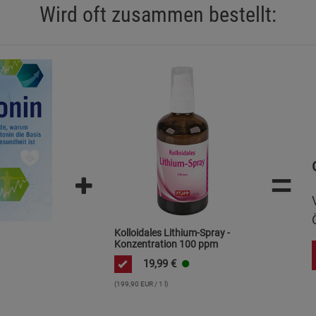
Wird oft zusammen bestellt:
Marketing Cookies (3)
Marketing Cook
Beschreibung Marketing Cookies
Cookie-Informationen
anzeigen
Datenschutzerklärung
Impressum
=
Kolloidales Lithium-Spray -
Konzentration 100 ppm
19,99
€
(199,90 EUR / 1 l)