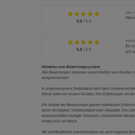
Alice 
Herv
5.0
/ 5.0
36874
Es is
5.0
/ 5.0
Ich 
Hinweise zum Bewertungssystem
Alle Bewertungen stammen ausschließlich von Kunden, di
ausgeschlossen.
In angemessenem Zeitabstand nach dem Versand erhalten
Weise bitten wir unsere Kunden, ihre Erfahrungen mit d
Die Inhalte der Bewertungen geben individuelle Erfahr
deren Richtigkeit, Vollständigkeit oder Aktualität. Die
wissenschaftlich belegte Tatsachen, medizinische Berat
richtig noch als falsch.
Wir veröffentlichen sowohl positive als auch negative B