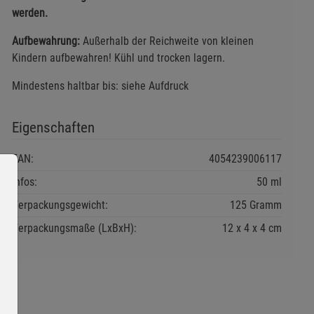
werden.
Aufbewahrung:
Außerhalb der Reichweite von kleinen
Kindern aufbewahren! Kühl und trocken lagern.
Mindestens haltbar bis: siehe Aufdruck
Eigenschaften
EAN:
4054239006117
Infos:
50 ml
Verpackungsgewicht:
125 Gramm
Verpackungsmaße (LxBxH):
12
4
4
cm