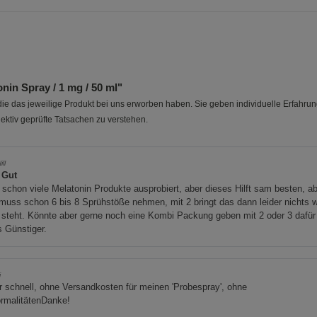
in Spray / 1 mg / 50 ml"
e das jeweilige Produkt bei uns erworben haben. Sie geben individuelle Erfahru
ektiv geprüfte Tatsachen zu verstehen.
ill
 Gut
schon viele Melatonin Produkte ausprobiert, aber dieses Hilft sam besten, a
uss schon 6 bis 8 Sprühstöße nehmen, mit 2 bringt das dann leider nichts w
 steht. Könnte aber gerne noch eine Kombi Packung geben mit 2 oder 3 dafür
 Günstiger.
i
 schnell, ohne Versandkosten für meinen 'Probespray', ohne
ormalitätenDanke!