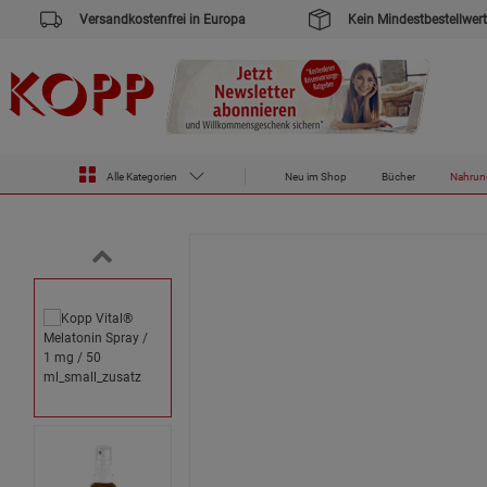
Versandkostenfrei in Europa
Kein Mindestbestellwert
Zur Startseite des Kopp Verlag Online-Shop
Nahrungsergänzungsmittel
Schlaf
Kopp Vital® Melatonin S
Alle Kategorien
Neu im Shop
Bücher
Nahrun