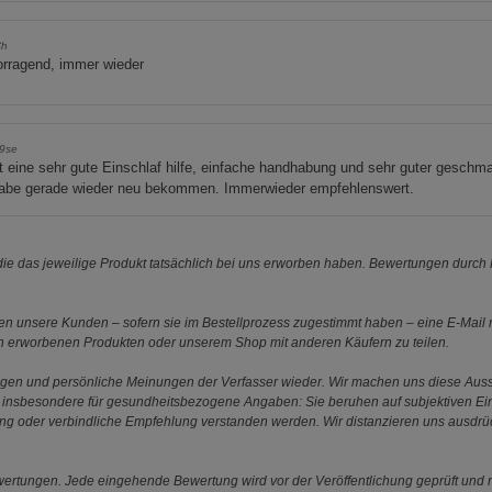
Ch
orragend, immer wieder
9se
t eine sehr gute Einschlaf hilfe, einfache handhabung und sehr guter geschm
habe gerade wieder neu bekommen. Immerwieder empfehlenswert.
e das jeweilige Produkt tatsächlich bei uns erworben haben. Bewertungen durch P
 unsere Kunden – sofern sie im Bestellprozess zugestimmt haben – eine E-Mail m
en erworbenen Produkten oder unserem Shop mit anderen Käufern zu teilen.
ungen und persönliche Meinungen der Verfasser wieder. Wir machen uns diese Au
s gilt insbesondere für gesundheitsbezogene Angaben: Sie beruhen auf subjektiven 
ung oder verbindliche Empfehlung verstanden werden. Wir distanzieren uns ausdr
ewertungen. Jede eingehende Bewertung wird vor der Veröffentlichung geprüft und n