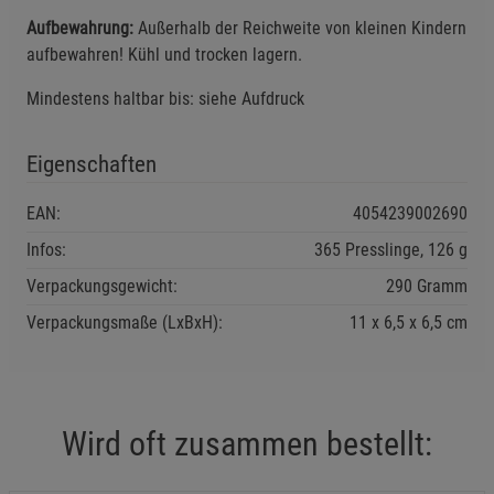
Aufbewahrung:
Außerhalb der Reichweite von kleinen Kindern
aufbewahren! Kühl und trocken lagern.
Einstellungen speichern für die Gruppe
Zurück
Einwilligung nicht erteilen
Mindestens haltbar bis: siehe Aufdruck
Notwendige Cookies (5)
Eigenschaften
Beschreibung Notwendige Cookies
Cookie-Informationen
anzeigen
EAN:
4054239002690
Infos:
365 Presslinge, 126 g
Statistik Cookies (1)
Statistik Cookies
Verpackungsgewicht:
290 Gramm
Beschreibung Statistik Cookies
Verpackungsmaße (LxBxH):
11
6,5
6,5
cm
Cookie-Informationen
anzeigen
Marketing Cookies (3)
Marketing Cookies
Beschreibung Marketing Cookies
Wird oft zusammen bestellt:
Cookie-Informationen
anzeigen