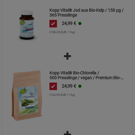
Datenschutzerklärung
Impressum
Kopp Vital® Jod aus Bio-Kelp / 150 µg /
365 Presslinge
24,99
€
(198,33 EUR / 1 kg)
Kopp Vital® Bio-Chlorella /
500 Presslinge / vegan / Premium Bio-
Qualität / Süßwasseralge / Ökologische
24,99
€
Aquakultur
(124,95 EUR / 1 kg)