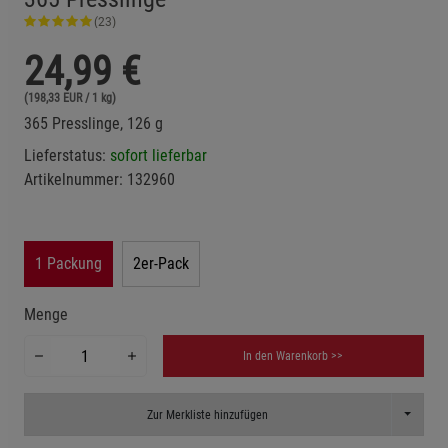
(23)
24,99
€
(198,33 EUR / 1 kg)
365 Presslinge, 126 g
Lieferstatus:
sofort lieferbar
Artikelnummer:
132960
1 Packung
2er-Pack
Menge
In den Warenkorb >>
Toggle D
Zur Merkliste hinzufügen