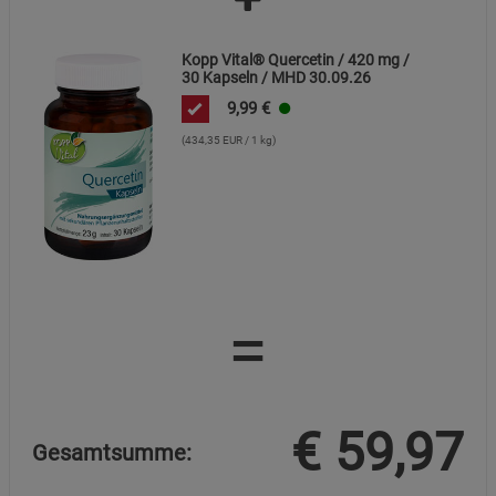
Kopp Vital® Quercetin / 420 mg /
30 Kapseln / MHD 30.09.26
9,99
€
(434,35 EUR / 1 kg)
=
€
59,97
Gesamtsumme: