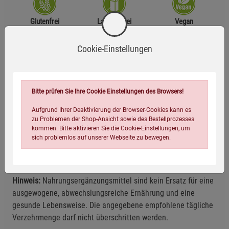
Glutenfrei
Laktosefrei
Vegan
Cookie-Einstellungen
Zutaten
Bio-Kelp (Ascophyllum nodosum)**, Bio-Maltodextrin**.
** aus kontrolliert biologischem Anbau
Bitte prüfen Sie Ihre Cookie Einstellungen des Browsers!
Aufgrund Ihrer Deaktivierung der Browser-Cookies kann es
Anwendungsempfehlung
zu Problemen der Shop-Ansicht sowie des Bestellprozesses
kommen. Bitte aktivieren Sie die Cookie-Einstellungen, um
sich problemlos auf unserer Webseite zu bewegen.
Täglich 1 Pressling unzerkaut mit reichlich Flüssigkeit
verzehren.
Hinweis:
Nahrungsergänzungsmittel sind kein Ersatz für eine
ausgewogene, abwechslungsreiche Ernährung und eine
gesunde Lebensweise. Die angegebene empfohlene tägliche
Verzehrmenge darf nicht überschritten werden.
Einstellungen speichern für die Gruppe
Einstellungen speichern für die Gruppe