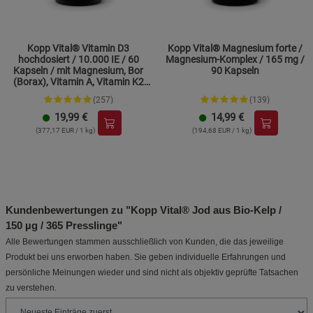
Kopp Vital® Vitamin D3
Kopp Vital® Magnesium forte /
hochdosiert / 10.000 IE / 60
Magnesium-Komplex / 165 mg /
Kapseln / mit Magnesium, Bor
90 Kapseln
(Borax), Vitamin A, Vitamin K2
und Zink
(257)
(139)
19,99
€
14,99
€
(377,17 EUR / 1 kg)
(194,68 EUR / 1 kg)
Kundenbewertungen zu "Kopp Vital® Jod aus Bio-Kelp /
150 µg / 365 Presslinge"
Alle Bewertungen stammen ausschließlich von Kunden, die das jeweilige
Produkt bei uns erworben haben. Sie geben individuelle Erfahrungen und
persönliche Meinungen wieder und sind nicht als objektiv geprüfte Tatsachen
zu verstehen.