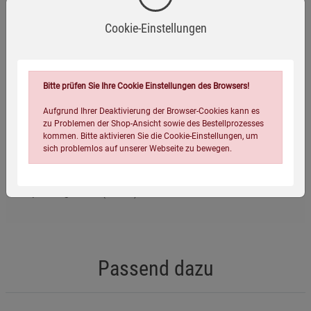
lagern.
Cookie-Einstellungen
Mindestens haltbar bis: siehe Aufdruck.
Eigenschaften
Bitte prüfen Sie Ihre Cookie Einstellungen des Browsers!
Verlag / Herausgeber:
Kopp Verlag
Aufgrund Ihrer Deaktivierung der Browser-Cookies kann es
EAN:
4054239000573
zu Problemen der Shop-Ansicht sowie des Bestellprozesses
kommen. Bitte aktivieren Sie die Cookie-Einstellungen, um
Infos:
1 kg
sich problemlos auf unserer Webseite zu bewegen.
Verpackungsgewicht:
1075 Gramm
Verpackungsmaße (LxBxH):
10,2
17,8
10,2
cm
Passend dazu
Einstellungen speichern für die Gruppe
Einstellungen speichern für die Gruppe
Einstellungen speichern für die Gruppe
Zurück
Einwilligung nicht erteilen