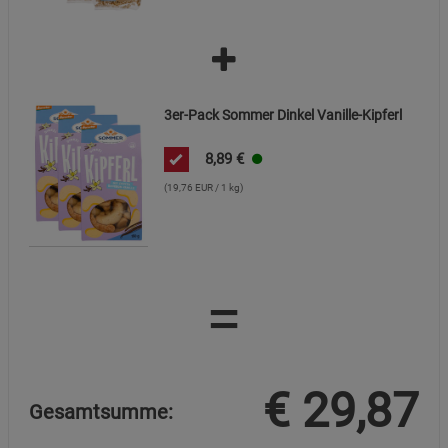
3er-Pack Sommer Dinkel Vanille-Kipferl
8,89
€
(19,76 EUR / 1 kg)
=
€
29,87
Gesamtsumme: