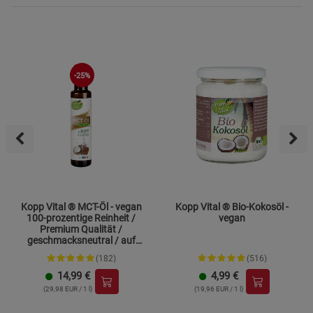
-25%
Kopp Vital ® MCT-Öl - vegan
Kopp Vital ® Bio-Kokosöl -
100-prozentige Reinheit /
vegan
Premium Qualität /
geschmacksneutral / auf
Kokosölbasis
(182)
(516)
14,99
€
4,99
€
(29,98 EUR / 1 l)
(19,96 EUR / 1 l)