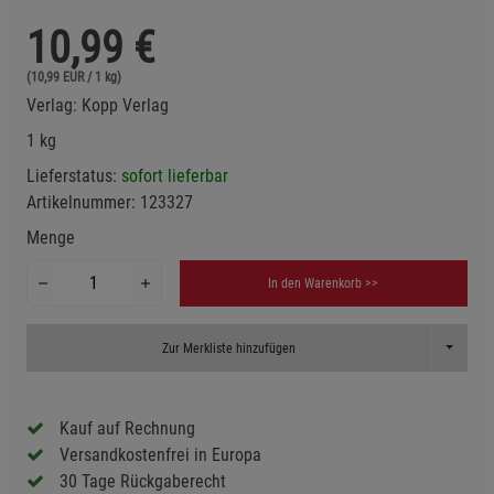
10,99
€
(10,99 EUR / 1 kg)
Verlag:
Kopp Verlag
1 kg
Lieferstatus:
sofort lieferbar
Artikelnummer:
123327
Menge
In den Warenkorb >>
Toggle D
Zur Merkliste hinzufügen
Kauf auf Rechnung
Versandkostenfrei in Europa
30 Tage Rückgaberecht