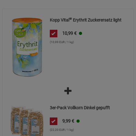
®
Kopp Vital
Erythrit Zuckerersatz light
10,99
€
(10,99 EUR / 1 kg)
3er-Pack Vollkorn Dinkel gepufft
9,99
€
(22,20 EUR / 1 kg)