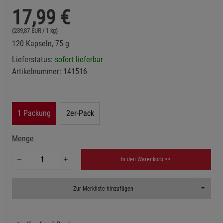
17,99
€
(239,87 EUR / 1 kg)
120 Kapseln, 75 g
Lieferstatus:
sofort lieferbar
Artikelnummer:
141516
1 Packung
2er-Pack
Menge
In den Warenkorb >>
Toggle D
Zur Merkliste hinzufügen