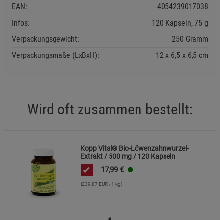
EAN:
4054239017038
Infos:
120 Kapseln, 75 g
Verpackungsgewicht:
250 Gramm
Verpackungsmaße (LxBxH):
12
6,5
6,5
cm
Wird oft zusammen bestellt:
Kopp Vital® Bio-Löwenzahnwurzel-
Extrakt / 500 mg / 120 Kapseln
17,99
€
(239,87 EUR / 1 kg)