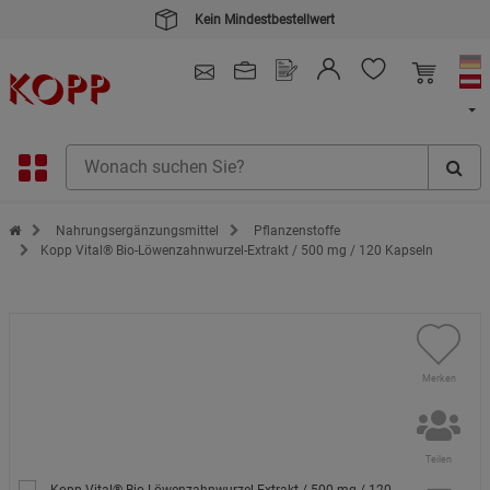
Kauf auf Rechnung
4.91
/ 5.0 - SEHR GUT
(148.391)
Zur Startseite des Kopp Verlag Online-Shop
Nahrungsergänzungsmittel
Pflanzenstoffe
Kopp Vital® Bio-Löwenzahnwurzel-Extrakt / 500 mg / 120 Kapseln
Merken
Teilen