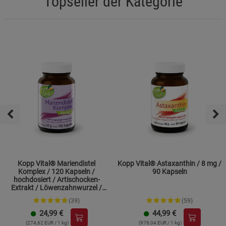
Topseller der Kategorie
Beschreibung Marketing Cookies
Cookie-Informationen
anzeigen
Datenschutzerklärung
Impressum
Kopp Vital® Mariendistel
Kopp Vital® Astaxanthin / 8 mg /
Komplex / 120 Kapseln /
90 Kapseln
hochdosiert / Artischocken-
Extrakt / Löwenzahnwurzel /
Cholin
(39)
(59)
24,99
€
44,99
€
(274,62 EUR / 1 kg)
(978,04 EUR / 1 kg)