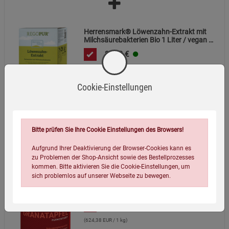
Herrensmark® Löwenzahn-Extrakt mit
Milchsäurebakterien Bio 1 Liter / vegan /
fermentiert
29,99
€
(29,99 EUR / 1 l)
Cookie-Einstellungen
Bitte prüfen Sie Ihre Cookie Einstellungen des Browsers!
Aufgrund Ihrer Deaktivierung der Browser-Cookies kann es
zu Problemen der Shop-Ansicht sowie des Bestellprozesses
kommen. Bitte aktivieren Sie die Cookie-Einstellungen, um
sich problemlos auf unserer Webseite zu bewegen.
Kopp Vital® Granatapfel fermentiert / 450 mg
/ 30 Kapseln / MHD 30.09.26
9,99
€
(624,38 EUR / 1 kg)