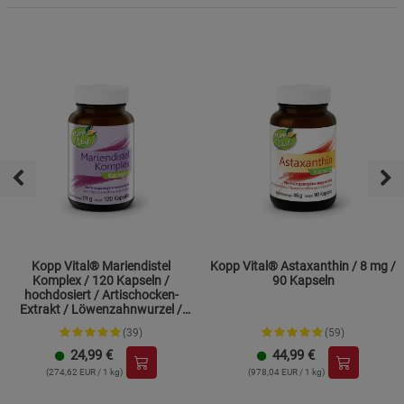
Kopp Vital® Mariendistel
Kopp Vital® Astaxanthin / 8 mg /
Komplex / 120 Kapseln /
90 Kapseln
hochdosiert / Artischocken-
Extrakt / Löwenzahnwurzel /
Cholin
(39)
(59)
24,99
€
44,99
€
(274,62 EUR / 1 kg)
(978,04 EUR / 1 kg)