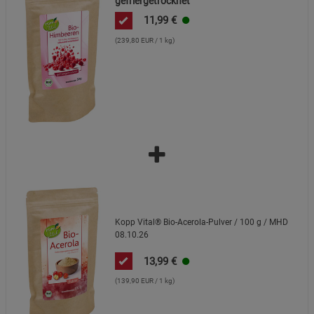
gefriergetrocknet
11,99
€
(239,80 EUR / 1 kg)
Kopp Vital® Bio-Acerola-Pulver / 100 g / MHD
08.10.26
13,99
€
(139,90 EUR / 1 kg)