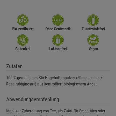
Beschreibung Notwendige Cookies
Cookie-Informationen
anzeigen
Statistik Cookies (1)
Statistik Cookies
Bio-zertifiziert
Ohne Gentechnik
Zusatzstofffrei
Beschreibung Statistik Cookies
Cookie-Informationen
anzeigen
Glutenfrei
Laktosefrei
Vegan
Marketing Cookies (3)
Marketing Cookies
Beschreibung Marketing Cookies
Zutaten
Cookie-Informationen
anzeigen
100 % gemahlenes Bio-Hagebuttenpulver (*Rosa canina /
Rosa rubiginosa*) aus kontrolliert biologischem Anbau.
Datenschutzerklärung
Impressum
Anwendungsempfehlung
Ideal zur Zubereitung von Tee, als Zutat für Smoothies oder