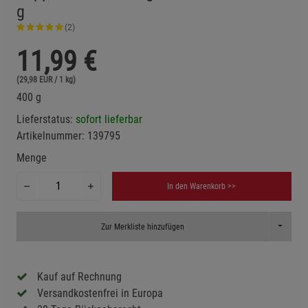
g
(2)
11,99
€
(29,98 EUR / 1 kg)
400 g
Lieferstatus:
sofort lieferbar
Artikelnummer:
139795
Menge
In den Warenkorb >>
Toggle D
Zur Merkliste hinzufügen
Kauf auf Rechnung
Versandkostenfrei in Europa