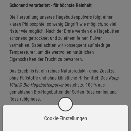
Schonend verarbeitet - für höchste Reinheit
Die Herstellung unseres Hagebuttenpulvers folgt einer
klaren Philosophie: so wenig Eingriff wie möglich, so viel
Natur wie möglich. Nach der Ernte werden die Hagebutten
schonend getrocknet und zu einem feinen Pulver
vermahlen. Dabei achten wir konsequent auf niedrige
Temperaturen, um die wertvollen natürlichen
Eigenschaften der Frucht zu bewahren.
Das Ergebnis ist ein reines Naturprodukt - ohne Zusätze,
ohne Füllstoffe und ohne künstliche Hilfsmittel. Das
Kopp
Vital® Bio-Hagebuttenpulver
besteht zu 100 % aus
gemahlenen Bio-Hagebutten der Sorten Rosa canina und
Rosa rubiginosa.
Jede Charge wird sorgfältig geprüft. Nur, was unseren
hohen Qualitätsansprüchen genügt, verlässt das Haus.
Cookie-Einstellungen
Damit Sie sich auf das verlassen können, was wirklich