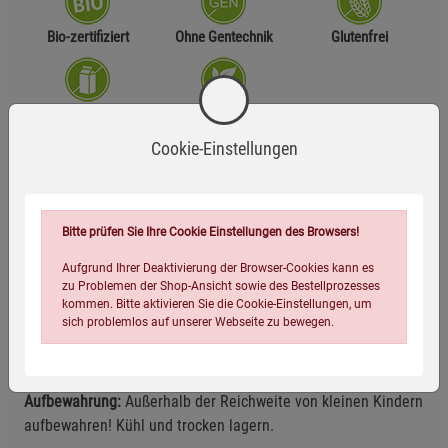
Bio-zertifiziert
Ohne Gentechnik
Glutenfrei
Laktosefrei
Vegan
Cookie-Einstellungen
Zutaten
84 % Bio-Camu-Camu-Fruchtpulver, Überzugsmittel:
Bitte prüfen Sie Ihre Cookie Einstellungen des Browsers!
Hydroxypropylmethylcellulose.
Aufgrund Ihrer Deaktivierung der Browser-Cookies kann es
zu Problemen der Shop-Ansicht sowie des Bestellprozesses
Anwendungsempfehlung
kommen. Bitte aktivieren Sie die Cookie-Einstellungen, um
sich problemlos auf unserer Webseite zu bewegen.
2 Kapseln täglich mit viel Flüssigkeit verzehren.
Aufbewahrung:
Außerhalb der Reichweite von kleinen Kindern
aufbewahren! Kühl und trocken lagern.