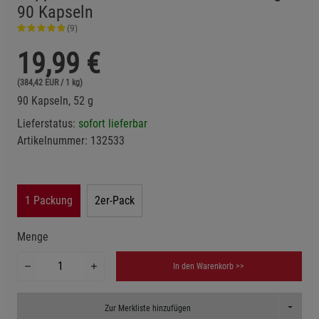
90 Kapseln
(9)
19,99
€
(384,42 EUR / 1 kg)
90 Kapseln, 52 g
Lieferstatus:
sofort lieferbar
Artikelnummer:
132533
1 Packung
2er-Pack
Menge
In den Warenkorb >>
Toggle D
Zur Merkliste hinzufügen