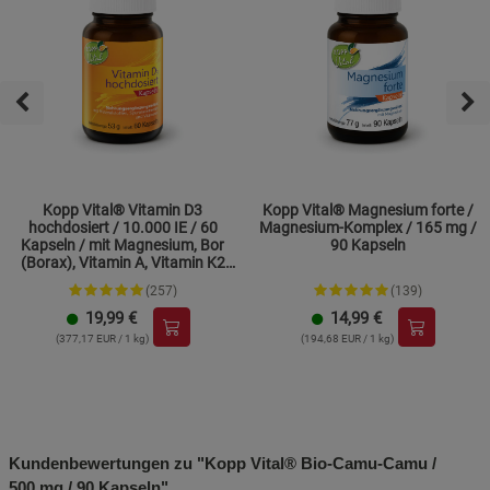
Kopp Vital® Vitamin D3
Kopp Vital® Magnesium forte /
hochdosiert / 10.000 IE / 60
Magnesium-Komplex / 165 mg /
Kapseln / mit Magnesium, Bor
90 Kapseln
(Borax), Vitamin A, Vitamin K2
und Zink
(257)
(139)
19,99
€
14,99
€
(377,17 EUR / 1 kg)
(194,68 EUR / 1 kg)
Kundenbewertungen zu "Kopp Vital® Bio-Camu-Camu /
500 mg / 90 Kapseln"