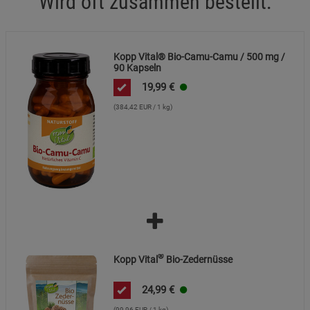
Wird oft zusammen bestellt:
Cookie-Informationen
anzeigen
Datenschutzerklärung
Impressum
Kopp Vital® Bio-Camu-Camu / 500 mg /
90 Kapseln
19,99
€
(384,42 EUR / 1 kg)
®
Kopp Vital
Bio-Zedernüsse
24,99
€
(99,96 EUR / 1 kg)