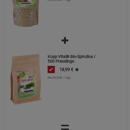
Kopp Vital® Bio-Spirulina /
500 Presslinge
18,99
€
(94,95 EUR / 1 kg)
=