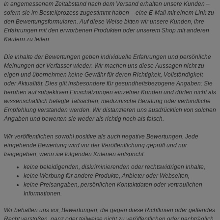
In angemessenem Zeitabstand nach dem Versand erhalten unsere Kunden –
sofern sie im Bestellprozess zugestimmt haben – eine E-Mail mit einem Link zu
den Bewertungsformularen. Auf diese Weise bitten wir unsere Kunden, ihre
Erfahrungen mit den erworbenen Produkten oder unserem Shop mit anderen
Käufern zu teilen.
Die Inhalte der Bewertungen geben individuelle Erfahrungen und persönliche
Meinungen der Verfasser wieder. Wir machen uns diese Aussagen nicht zu
eigen und übernehmen keine Gewähr für deren Richtigkeit, Vollständigkeit
oder Aktualität. Dies gilt insbesondere für gesundheitsbezogene Angaben: Sie
beruhen auf subjektiven Einschätzungen einzelner Kunden und dürfen nicht als
wissenschaftlich belegte Tatsachen, medizinische Beratung oder verbindliche
Empfehlung verstanden werden. Wir distanzieren uns ausdrücklich von solchen
Angaben und bewerten sie weder als richtig noch als falsch.
Wir veröffentlichen sowohl positive als auch negative Bewertungen. Jede
eingehende Bewertung wird vor der Veröffentlichung geprüft und nur
freigegeben, wenn sie folgenden Kriterien entspricht:
keine beleidigenden, diskriminierenden oder rechtswidrigen Inhalte,
keine Werbung für andere Produkte, Anbieter oder Webseiten,
keine Preisangaben, persönlichen Kontaktdaten oder vertraulichen
Informationen.
Wir behalten uns vor, Bewertungen, die gegen diese Richtlinien oder geltendes
Recht verstoßen, ganz oder teilweise nicht zu veröffentlichen oder nachträglich