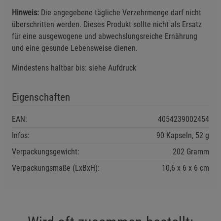
Hinweis:
Die angegebene tägliche Verzehrmenge darf nicht
überschritten werden. Dieses Produkt sollte nicht als Ersatz
Einstellungen speichern für die Gruppe
Einstellungen speichern für die Gruppe
für eine ausgewogene und abwechslungsreiche Ernährung
und eine gesunde Lebensweise dienen.
Einstellungen speichern für die Gruppe
Zurück
Einwilligung nicht erteilen
Mindestens haltbar bis: siehe Aufdruck
Notwendige Cookies (5)
Eigenschaften
Beschreibung Notwendige Cookies
Cookie-Informationen
anzeigen
EAN:
4054239002454
Infos:
90 Kapseln, 52 g
Statistik Cookies (1)
Statistik Cookies
Verpackungsgewicht:
202 Gramm
Beschreibung Statistik Cookies
Verpackungsmaße (LxBxH):
10,6
6
6
cm
Cookie-Informationen
anzeigen
Marketing Cookies (3)
Marketing Cookies
Beschreibung Marketing Cookies