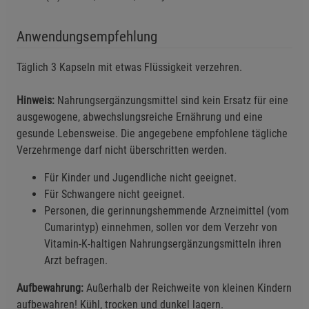
Anwendungsempfehlung
Täglich 3 Kapseln mit etwas Flüssigkeit verzehren.
Einstellungen speichern für die Gruppe
Einstellungen speichern für die Gruppe
Hinweis:
Nahrungsergänzungsmittel sind kein Ersatz für eine
Einstellungen speichern für die Gruppe
Zurück
Einwilligung nicht erteilen
ausgewogene, abwechslungsreiche Ernährung und eine
gesunde Lebensweise. Die angegebene empfohlene tägliche
Verzehrmenge darf nicht überschritten werden.
Notwendige Cookies (5)
Beschreibung Notwendige Cookies
Für Kinder und Jugendliche nicht geeignet.
Für Schwangere nicht geeignet.
Cookie-Informationen
anzeigen
Personen, die gerinnungshemmende Arzneimittel (vom
Cumarintyp) einnehmen, sollen vor dem Verzehr von
Statistik Cookies (1)
Statistik Cookies
Vitamin-K-haltigen Nahrungsergänzungsmitteln ihren
Beschreibung Statistik Cookies
Arzt befragen.
Cookie-Informationen
anzeigen
Aufbewahrung:
Außerhalb der Reichweite von kleinen Kindern
aufbewahren! Kühl, trocken und dunkel lagern.