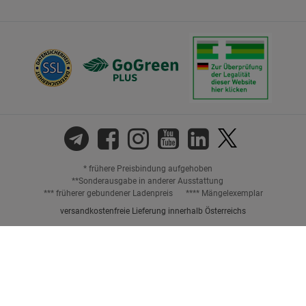
* frühere Preisbindung aufgehoben
**Sonderausgabe in anderer Ausstattung
*** früherer gebundener Ladenpreis
**** Mängelexemplar
versandkostenfreie Lieferung innerhalb Österreichs
Preisangaben inkl. gesetzl. MwSt. und ggf. zzgl.
Versandkosten.