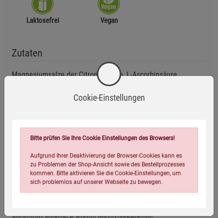
Laktosefrei
Vegan
Zutaten
Magnesiumsalze der Citronensäure, L-Ascorbinsäure,
Überzugsmittel: Hydroxypropylmethylcellulose (pflanzliche
Cookie-Einstellungen
Kapselhülle), Calciumoxid, Bitterorangen-Fruchtextrakt 6:1
(Citrus aurantium, enthält 60 % Bioflavonoide), L-Lysin-
Hydrochlorid, Eisengluconat, Zinkgluconat, L-Prolin, Seekiefer-
Rindenextrakt 20:1 (Pinus pinaster, enthält 95 % Pro-
Bitte prüfen Sie Ihre Cookie Einstellungen des Browsers!
anthocyanidine), L-Carnitin-L-Tartrat, L-Cystein-Hydrochlorid,
Calcium-D-pantothenat, Nicotinamid, L-Arginin, Myo Inositol,
Aufgrund Ihrer Deaktivierung der Browser-Cookies kann es
zu Problemen der Shop-Ansicht sowie des Bestellprozesses
Mangangluconat, Kaliumiodid, Natriumselenit,
kommen. Bitte aktivieren Sie die Cookie-Einstellungen, um
Pyridoxinhydrochlorid, Thiaminhydrochlorid, Riboflavin,
sich problemlos auf unserer Webseite zu bewegen.
Natriummolybdat (Molybdän(VI)), Retinylacetat,
Cholecalciferol, Phyllochinon, Pteroylmonoglutaminsäure,
Chrom(III)-chlorid, D-Biotin, Methylcobalamin.