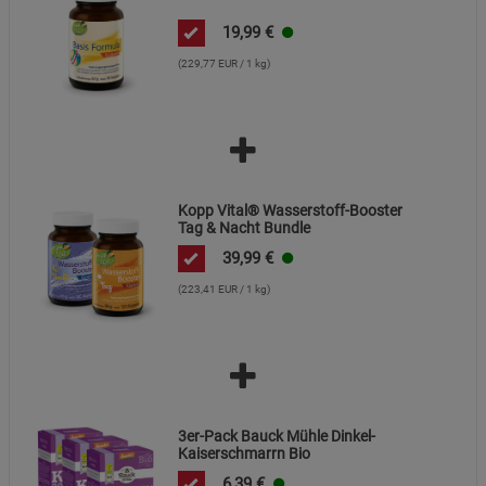
19,99
€
(229,77 EUR / 1 kg)
Kopp Vital® Wasserstoff-Booster
Tag & Nacht Bundle
39,99
€
(223,41 EUR / 1 kg)
3er-Pack Bauck Mühle Dinkel-
Kaiserschmarrn Bio
6,39
€