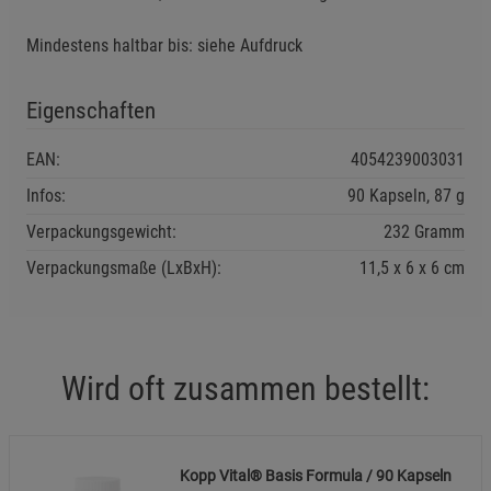
Marketing Cookies (3)
Marketing Cookies
Mindestens haltbar bis: siehe Aufdruck
Beschreibung Marketing Cookies
Cookie-Informationen
anzeigen
Eigenschaften
Datenschutzerklärung
Impressum
EAN:
4054239003031
Infos:
90 Kapseln, 87 g
Verpackungsgewicht:
232 Gramm
Verpackungsmaße (LxBxH):
11,5
6
6
cm
Wird oft zusammen bestellt:
Kopp Vital® Basis Formula / 90 Kapseln