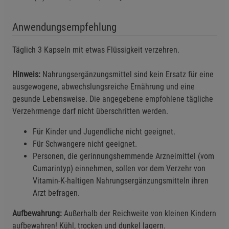
Anwendungsempfehlung
Täglich 3 Kapseln mit etwas Flüssigkeit verzehren.
Einstellungen speichern für die Gruppe
Einstellungen speichern für die Gruppe
Hinweis:
Nahrungsergänzungsmittel sind kein Ersatz für eine
Einstellungen speichern für die Gruppe
Zurück
Einwilligung nicht erteilen
ausgewogene, abwechslungsreiche Ernährung und eine
gesunde Lebensweise. Die angegebene empfohlene tägliche
Verzehrmenge darf nicht überschritten werden.
Notwendige Cookies (5)
Beschreibung Notwendige Cookies
Für Kinder und Jugendliche nicht geeignet.
Für Schwangere nicht geeignet.
Cookie-Informationen
anzeigen
Personen, die gerinnungshemmende Arzneimittel (vom
Cumarintyp) einnehmen, sollen vor dem Verzehr von
Statistik Cookies (1)
Statistik Cookies
Vitamin-K-haltigen Nahrungsergänzungsmitteln ihren
Beschreibung Statistik Cookies
Arzt befragen.
Cookie-Informationen
anzeigen
Aufbewahrung:
Außerhalb der Reichweite von kleinen Kindern
aufbewahren! Kühl, trocken und dunkel lagern.