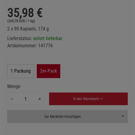
35,98
€
(206,78 EUR / 1 kg)
2 x 90 Kapseln, 174 g
Lieferstatus:
sofort lieferbar
Artikelnummer:
141776
1 Packung
2er-Pack
Menge
In den Warenkorb >>
Toggle D
Zur Merkliste hinzufügen