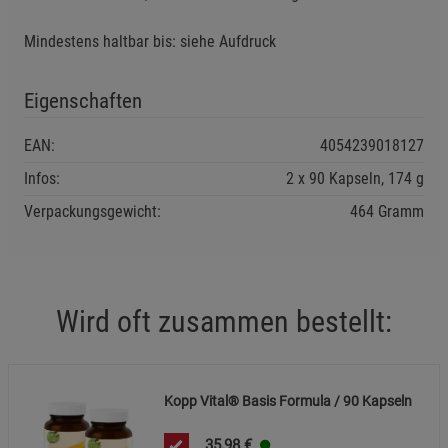
Marketing Cookies (3)
Marketing Cookies
Mindestens haltbar bis: siehe Aufdruck
Beschreibung Marketing Cookies
Cookie-Informationen
anzeigen
Eigenschaften
Datenschutzerklärung
Impressum
EAN:
4054239018127
Infos:
2 x 90 Kapseln, 174 g
Verpackungsgewicht:
464 Gramm
Wird oft zusammen bestellt:
Kopp Vital® Basis Formula / 90 Kapseln
35,98
€