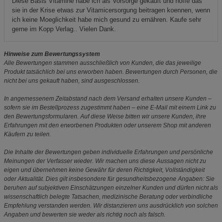
Diese Basis Vitamine habe ich als Vorsorge gekauft und hoffe das
sie in der Krise etwas zur Vitamicersorgung beitragen koennen, wenn
ich keine Moeglichkeit habe mich gesund zu ernähren. Kaufe sehr
gerne im Kopp Verlag.. Vielen Dank.
Hinweise zum Bewertungssystem
Alle Bewertungen stammen ausschließlich von Kunden, die das jeweilige
Produkt tatsächlich bei uns erworben haben. Bewertungen durch Personen, die
nicht bei uns gekauft haben, sind ausgeschlossen.
In angemessenem Zeitabstand nach dem Versand erhalten unsere Kunden –
sofern sie im Bestellprozess zugestimmt haben – eine E-Mail mit einem Link zu
den Bewertungsformularen. Auf diese Weise bitten wir unsere Kunden, ihre
Erfahrungen mit den erworbenen Produkten oder unserem Shop mit anderen
Käufern zu teilen.
Die Inhalte der Bewertungen geben individuelle Erfahrungen und persönliche
Meinungen der Verfasser wieder. Wir machen uns diese Aussagen nicht zu
eigen und übernehmen keine Gewähr für deren Richtigkeit, Vollständigkeit
oder Aktualität. Dies gilt insbesondere für gesundheitsbezogene Angaben: Sie
beruhen auf subjektiven Einschätzungen einzelner Kunden und dürfen nicht als
wissenschaftlich belegte Tatsachen, medizinische Beratung oder verbindliche
Empfehlung verstanden werden. Wir distanzieren uns ausdrücklich von solchen
Angaben und bewerten sie weder als richtig noch als falsch.