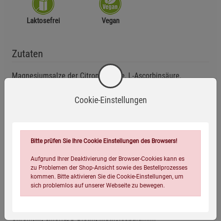
Laktosefrei
Vegan
Zutaten
Magnesiumsalze der Citronensäure, L-Ascorbinsäure,
Überzugsmittel: Hydroxypropylmethylcellulose (pflanzliche
Kapselhülle), Calciumoxid, Bitterorangen-Fruchtextrakt 6:1
Cookie-Einstellungen
(Citrus aurantium, enthält 60 % Bioflavonoide), L-Lysin-
Hydrochlorid, Eisengluconat, Zinkgluconat, L-Prolin, Seekiefer-
Rindenextrakt 20:1 (Pinus pinaster, enthält 95 % Pro-
Bitte prüfen Sie Ihre Cookie Einstellungen des Browsers!
anthocyanidine), L-Carnitin-L-Tartrat, L-Cystein-Hydrochlorid,
Calcium-D-pantothenat, Nicotinamid, L-Arginin, Myo Inositol,
Aufgrund Ihrer Deaktivierung der Browser-Cookies kann es
zu Problemen der Shop-Ansicht sowie des Bestellprozesses
Mangangluconat, Kaliumiodid, Natriumselenit,
kommen. Bitte aktivieren Sie die Cookie-Einstellungen, um
Pyridoxinhydrochlorid, Thiaminhydrochlorid, Riboflavin,
sich problemlos auf unserer Webseite zu bewegen.
Natriummolybdat (Molybdän(VI)), Retinylacetat,
Cholecalciferol, Phyllochinon, Pteroylmonoglutaminsäure,
Chrom(III)-chlorid, D-Biotin, Methylcobalamin.