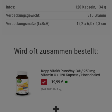
Infos:
120 Kapseln, 134 g
Datenschutzerklärung
Impressum
Verpackungsgewicht:
315 Gramm
Verpackungsmaße (LxBxH):
12,2
6,3
6,3
cm
Wird oft zusammen bestellt:
Kopp Vital® PureWay-C® / 950 mg
Vitamin C / 120 Kapseln / Hochdosiert /
Schnelle Resorption / Vegan
19,99
€
(149,18 EUR / 1 kg)