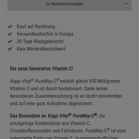
Toggle D
Zur Merkliste hinzufügen
Kauf auf Rechnung
Versandkostenfrei in Europa
30 Tage Rückgaberecht
Kein Mindestbestellwert
Die neue Generation Vitamin C!
®
®
Kopp Vital
PureWay-C
enthält gleich 950 Milligramm
Vitamin C und ist damit hochdosiert. Dank seiner
besonderen Zusammensetzung ist es leicht einnehmbar
und auf eine gute Aufnahme abgestimmt.
®
®
Das Besondere an
Kopp Vital
PureWay-C
:
die
einzigartige Kombination aus Vitamin C,
®
Citrusbioflavonoiden und Fettsäuren. PureWay-C
ist eine
patentierte Form von Vitamin C. In wissenschaftlichen