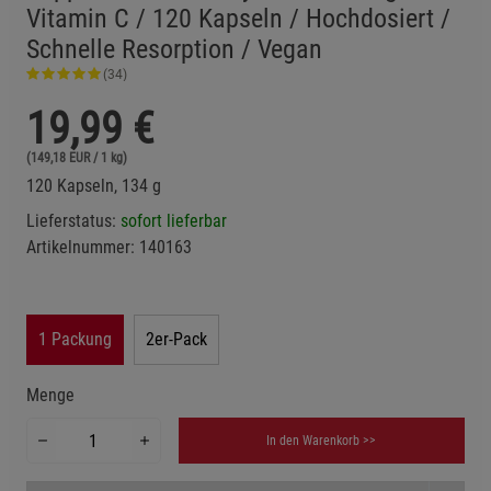
Vitamin C / 120 Kapseln / Hochdosiert /
Schnelle Resorption / Vegan
(34)
19,99
€
(149,18 EUR / 1 kg)
120 Kapseln, 134 g
Lieferstatus:
sofort lieferbar
Artikelnummer:
140163
1 Packung
2er-Pack
Menge
In den Warenkorb >>