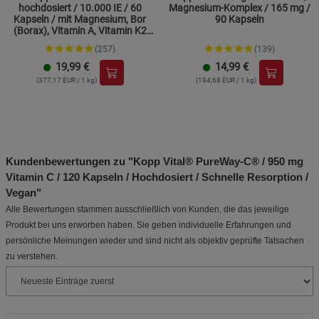
hochdosiert / 10.000 IE / 60
Magnesium-Komplex / 165 mg /
Kapseln / mit Magnesium, Bor
90 Kapseln
(Borax), Vitamin A, Vitamin K2
und Zink
(257)
(139)
19,99
€
14,99
€
(377,17 EUR / 1 kg)
(194,68 EUR / 1 kg)
Kundenbewertungen zu "Kopp Vital® PureWay-C® / 950 mg
Vitamin C / 120 Kapseln / Hochdosiert / Schnelle Resorption /
Vegan"
Alle Bewertungen stammen ausschließlich von Kunden, die das jeweilige
Produkt bei uns erworben haben. Sie geben individuelle Erfahrungen und
persönliche Meinungen wieder und sind nicht als objektiv geprüfte Tatsachen
zu verstehen.