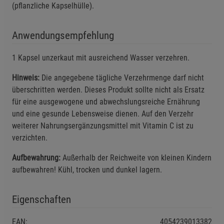
Einstellungen speichern für die Gruppe
Einstellungen speichern für die Gruppe
(pflanzliche Kapselhülle).
Einstellungen speichern für die Gruppe
Zurück
Einwilligung nicht erteilen
Anwendungsempfehlung
1 Kapsel unzerkaut mit ausreichend Wasser verzehren.
Notwendige Cookies (5)
Hinweis:
Die angegebene tägliche Verzehrmenge darf nicht
Beschreibung Notwendige Cookies
überschritten werden. Dieses Produkt sollte nicht als Ersatz
Cookie-Informationen
anzeigen
für eine ausgewogene und abwechslungsreiche Ernährung
und eine gesunde Lebensweise dienen. Auf den Verzehr
Statistik Cookies (1)
Statistik Cookies
weiterer Nahrungsergänzungsmittel mit Vitamin C ist zu
verzichten.
Beschreibung Statistik Cookies
Cookie-Informationen
anzeigen
Aufbewahrung:
Außerhalb der Reichweite von kleinen Kindern
aufbewahren! Kühl, trocken und dunkel lagern.
Marketing Cookies (3)
Marketing Cookies
Eigenschaften
Beschreibung Marketing Cookies
Cookie-Informationen
anzeigen
EAN:
4054239013382