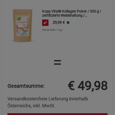
Kopp Vital® Kollagen Pulver / 500 g /
zertifizierte Weidehaltung /
Kollagenhydrolysat / Kollagenpeptid /
29,99
€
91% Eiweiß
(59,98 EUR / 1 kg)
=
€
49,98
Gesamtsumme:
Versandkostenfreie Lieferung innerhalb
Österreichs, inkl. MwSt.