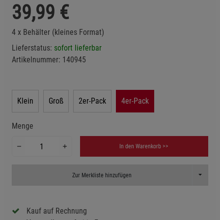
39,99
€
4 x Behälter (kleines Format)
Lieferstatus:
sofort lieferbar
Artikelnummer:
140945
Klein
Groß
2er-Pack
4er-Pack
Menge
In den Warenkorb >>
Toggle D
Zur Merkliste hinzufügen
Kauf auf Rechnung