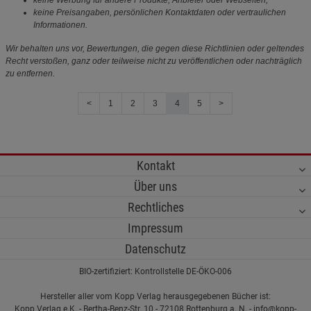
keine Werbung für andere Produkte, Anbieter oder Webseiten,
keine Preisangaben, persönlichen Kontaktdaten oder vertraulichen
Informationen.
Wir behalten uns vor, Bewertungen, die gegen diese Richtlinien oder geltendes
Recht verstoßen, ganz oder teilweise nicht zu veröffentlichen oder nachträglich
zu entfernen.
<
1
2
3
4
5
>
Kontakt
Über uns
Rechtliches
Impressum
Datenschutz
BIO-zertifiziert: Kontrollstelle DE-ÖKO-006
Hersteller aller vom Kopp Verlag herausgegebenen Bücher ist:
Kopp Verlag e.K. - Bertha-Benz-Str. 10 - 72108 Rottenburg a. N. - info@kopp-