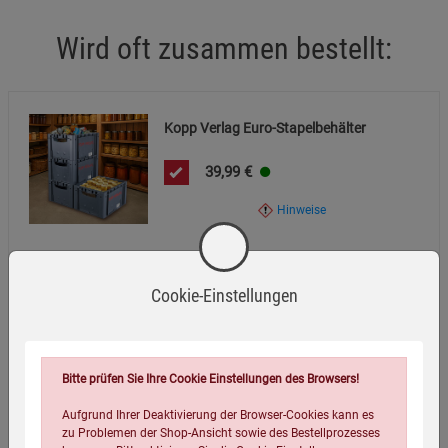
den Behälter nicht mehr verwenden.
Wird oft zusammen bestellt:
Vor Hitzeeinwirkung über 80 °C und direkter
Sonneneinstrahlung geschützt lagern.
Nicht zum Transport von Lebensmitteln ohne geeignete
Kopp Verlag Euro-Stapelbehälter
Innenverpackung verwenden.
39,99
€
Hinweise
Cookie-Einstellungen
3er-Set KeksFreunde Knuspervielfalt Bio
5,39
€
Bitte prüfen Sie Ihre Cookie Einstellungen des Browsers!
(14,37 EUR / 1 kg)
Aufgrund Ihrer Deaktivierung der Browser-Cookies kann es
zu Problemen der Shop-Ansicht sowie des Bestellprozesses