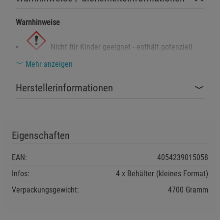
Warnhinweise
Nicht für Kinder geeignet - enthält potenziell
scharfkantige Elemente und schwere Komponenten.
Mehr anzeigen
Herstellerinformationen
Unsachgemäßer Gebrauch oder Überladung
kann zu Quetsch- oder Verletzungsgefahr führen.
Sicherheitshinweise
Nur auf tragfähigem, ebenem Untergrund stapeln -
Eigenschaften
Kippgefahr bei instabiler Lagerung.
EAN:
4054239015058
Maximale Auflast und Tragfähigkeit beachten (siehe
Herstellerangaben).
Infos:
4 x Behälter (kleines Format)
Zur Verwendung auf automatischen Förderstrecken nur
Verpackungsgewicht:
4700 Gramm
geeignete Ausführungen einsetzen (z. B. RX-Boden).
Bei sichtbaren Beschädigungen (Risse, Verformungen)