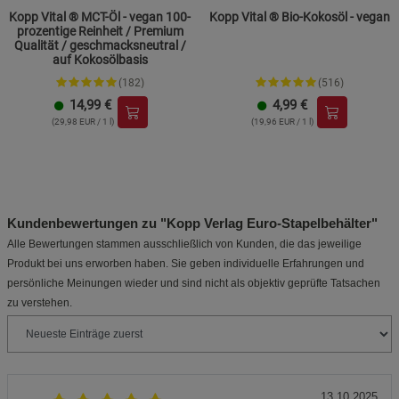
Kopp Vital ® MCT-Öl - vegan 100-
Kopp Vital ® Bio-Kokosöl - vegan
prozentige Reinheit / Premium
Qualität / geschmacksneutral /
auf Kokosölbasis
(182)
(516)
14,99
€
4,99
€
(29,98 EUR / 1 l)
(19,96 EUR / 1 l)
Kundenbewertungen zu "Kopp Verlag Euro-Stapelbehälter"
Alle Bewertungen stammen ausschließlich von Kunden, die das jeweilige
Produkt bei uns erworben haben. Sie geben individuelle Erfahrungen und
persönliche Meinungen wieder und sind nicht als objektiv geprüfte Tatsachen
zu verstehen.
13.10.2025