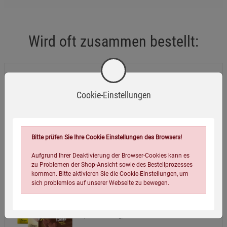
den Behälter nicht mehr verwenden.
Vor Hitzeeinwirkung über 80 °C und direkter
Wird oft zusammen bestellt:
Sonneneinstrahlung geschützt lagern.
Nicht zum Transport von Lebensmitteln ohne geeignete
Innenverpackung verwenden.
Kopp Verlag Euro-Stapelbehälter
Cookie-Einstellungen
19,99
€
Hinweise
Bitte prüfen Sie Ihre Cookie Einstellungen des Browsers!
Aufgrund Ihrer Deaktivierung der Browser-Cookies kann es
zu Problemen der Shop-Ansicht sowie des Bestellprozesses
kommen. Bitte aktivieren Sie die Cookie-Einstellungen, um
3er-Set KeksFreunde Knuspervielfalt Bio
sich problemlos auf unserer Webseite zu bewegen.
5,39
€
(14,37 EUR / 1 kg)