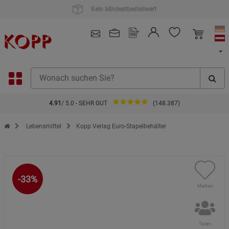
Kauf auf Rechnung
4.91
/ 5.0 - SEHR GUT
(148.387)
Zur Startseite des Kopp Verlag Online-Shop
Lebensmittel
Kopp Verlag Euro-Stapelbehälter
-33%
Merken
Teilen