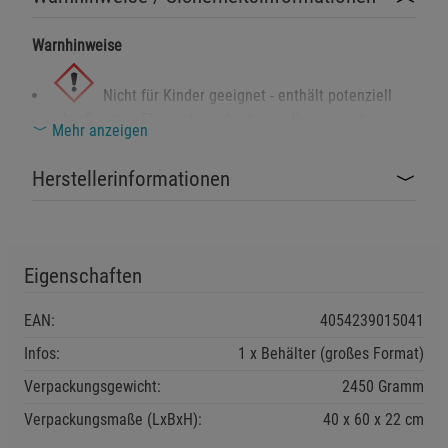
Warnhinweise
Nicht für Kinder geeignet - enthält potenziell
scharfkantige Elemente und schwere Komponenten.
Mehr anzeigen
Herstellerinformationen
Unsachgemäßer Gebrauch oder Überladung
kann zu Quetsch- oder Verletzungsgefahr führen.
Sicherheitshinweise
Nur auf tragfähigem, ebenem Untergrund stapeln -
Eigenschaften
Kippgefahr bei instabiler Lagerung.
EAN:
4054239015041
Maximale Auflast und Tragfähigkeit beachten (siehe
Herstellerangaben).
Infos:
1 x Behälter (großes Format)
Zur Verwendung auf automatischen Förderstrecken nur
Verpackungsgewicht:
2450 Gramm
geeignete Ausführungen einsetzen (z. B. RX-Boden).
Verpackungsmaße (LxBxH):
40
60
22
cm
Bei sichtbaren Beschädigungen (Risse, Verformungen)