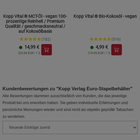
Kopp Vital ® MCT-Öl - vegan 100-
Kopp Vital ® Bio-Kokosöl - vegan
prozentige Reinheit / Premium
Qualität / geschmacksneutral /
auf Kokosölbasis
(182)
(516)
14,99
€
4,99
€
(29,98 EUR / 1 l)
(19,96 EUR / 1 l)
Kundenbewertungen zu "Kopp Verlag Euro-Stapelbehälter"
Alle Bewertungen stammen ausschließlich von Kunden, die das jeweilige
Produkt bei uns erworben haben. Sie geben individuelle Erfahrungen und
persönliche Meinungen wieder und sind nicht als objektiv geprüfte Tatsachen
zu verstehen.