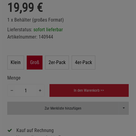
19,99
€
1 x Behälter (großes Format)
Lieferstatus:
sofort lieferbar
Artikelnummer:
140944
Klein
Groß
2er-Pack
4er-Pack
Menge
In den Warenkorb >>
Toggle D
Zur Merkliste hinzufügen
Kauf auf Rechnung