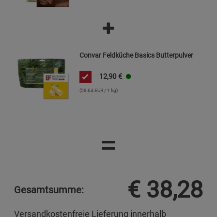
Convar Feldküche Basics Butterpulver
12,90
€
(58,64 EUR / 1 kg)
=
€
38,28
Gesamtsumme:
Versandkostenfreie Lieferung innerhalb