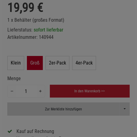
19,99
€
1 x Behälter (großes Format)
Lieferstatus:
sofort lieferbar
Artikelnummer:
140944
Klein
Groß
2er-Pack
4er-Pack
Menge
In den Warenkorb >>
Toggle D
Zur Merkliste hinzufügen
Kauf auf Rechnung