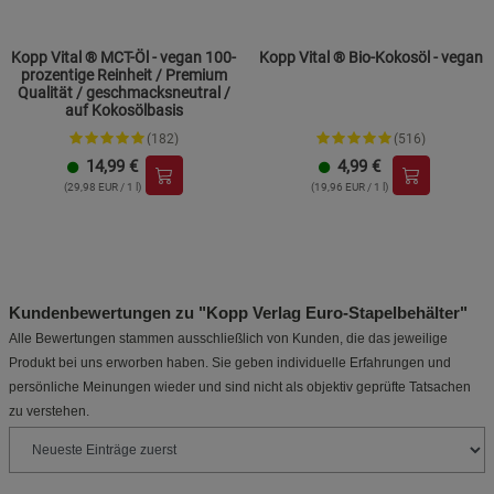
Kopp Vital ® MCT-Öl - vegan 100-
Kopp Vital ® Bio-Kokosöl - vegan
prozentige Reinheit / Premium
Qualität / geschmacksneutral /
auf Kokosölbasis
(182)
(516)
14,99
€
4,99
€
(29,98 EUR / 1 l)
(19,96 EUR / 1 l)
Kundenbewertungen zu "Kopp Verlag Euro-Stapelbehälter"
Alle Bewertungen stammen ausschließlich von Kunden, die das jeweilige
Produkt bei uns erworben haben. Sie geben individuelle Erfahrungen und
persönliche Meinungen wieder und sind nicht als objektiv geprüfte Tatsachen
zu verstehen.