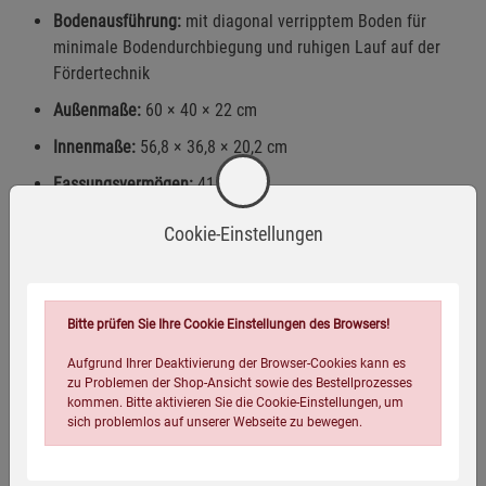
Bodenausführung:
mit diagonal verripptem Boden für
minimale Bodendurchbiegung und ruhigen Lauf auf der
Fördertechnik
Außenmaße:
60 × 40 × 22 cm
Innenmaße:
56,8 × 36,8 × 20,2 cm
Fassungsvermögen:
41,3 l
Inhaltsbelastung:
50 kg, Durchbiegung bei gleichmäßig
Cookie-Einstellungen
verteilter Last und Längseinlagerung < 0,5 cm bei 23 °C
Auflast:
300 kg
Gewicht:
2,45 kg
Bitte prüfen Sie Ihre Cookie Einstellungen des Browsers!
Aufgrund Ihrer Deaktivierung der Browser-Cookies kann es
zu Problemen der Shop-Ansicht sowie des Bestellprozesses
kommen. Bitte aktivieren Sie die Cookie-Einstellungen, um
sich problemlos auf unserer Webseite zu bewegen.
Warnhinweise / Sicherheitsinformationen